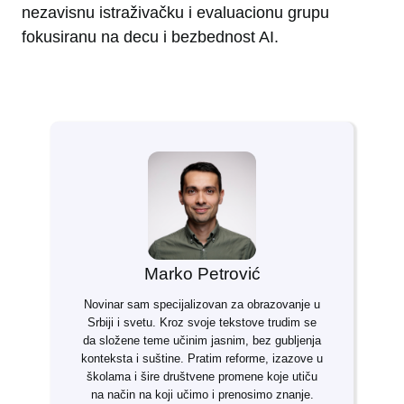
nezavisnu istraživačku i evaluacionu grupu
fokusiranu na decu i bezbednost AI.
Marko Petrović
Novinar sam specijalizovan za obrazovanje u
Srbiji i svetu. Kroz svoje tekstove trudim se
da složene teme učinim jasnim, bez gubljenja
konteksta i suštine. Pratim reforme, izazove u
školama i šire društvene promene koje utiču
na način na koji učimo i prenosimo znanje.