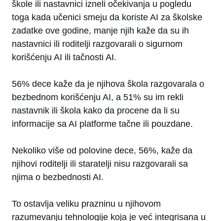
škole ili nastavnici izneli očekivanja u pogledu
toga kada učenici smeju da koriste AI za školske
zadatke ove godine, manje njih kaže da su ih
nastavnici ili roditelji razgovarali o sigurnom
korišćenju AI ili tačnosti AI.
56% dece kaže da je njihova škola razgovarala o
bezbednom korišćenju AI, a 51% su im rekli
nastavnik ili škola kako da procene da li su
informacije sa AI platforme tačne ili pouzdane.
Nekoliko više od polovine dece, 56%, kaže da
njihovi roditelji ili staratelji nisu razgovarali sa
njima o bezbednosti AI.
To ostavlja veliku prazninu u njihovom
razumevanju tehnologije koja je već integrisana u