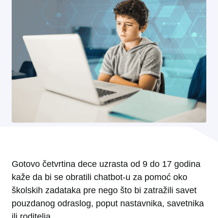
Gotovo četvrtina dece uzrasta od 9 do 17 godina
kaže da bi se obratili chatbot-u za pomoć oko
školskih zadataka pre nego što bi zatražili savet
pouzdanog odraslog, poput nastavnika, savetnika
ili roditelja.