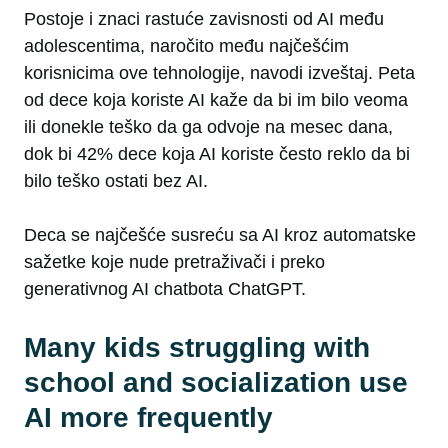
Postoje i znaci rastuće zavisnosti od AI među
adolescentima, naročito među najčešćim
korisnicima ove tehnologije, navodi izveštaj. Peta
od dece koja koriste AI kaže da bi im bilo veoma
ili donekle teško da ga odvoje na mesec dana,
dok bi 42% dece koja AI koriste često reklo da bi
bilo teško ostati bez AI.
Deca se najčešće susreću sa AI kroz automatske
sažetke koje nude pretraživači i preko
generativnog AI chatbota ChatGPT.
Many kids struggling with
school and socialization use
AI more frequently