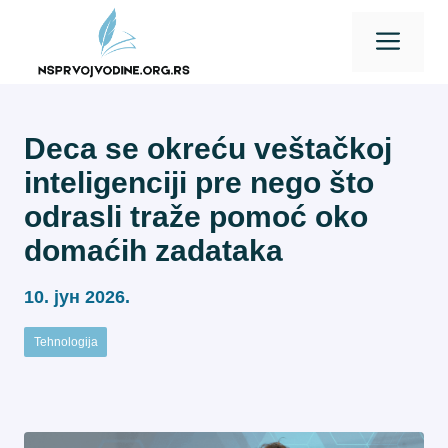
Skip
Men
to
content
Deca se okreću veštačkoj
inteligenciji pre nego što
odrasli traže pomoć oko
domaćih zadataka
10. јун 2026.
Tehnologija