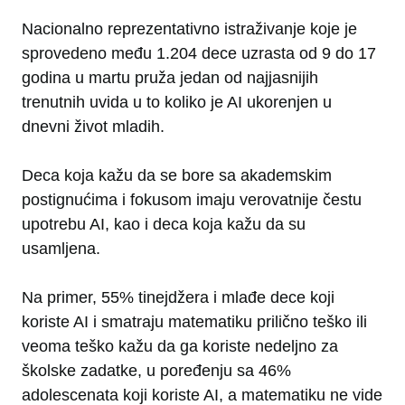
Nacionalno reprezentativno istraživanje koje je
sprovedeno među 1.204 dece uzrasta od 9 do 17
godina u martu pruža jedan od najjasnijih
trenutnih uvida u to koliko je AI ukorenjen u
dnevni život mladih.
Deca koja kažu da se bore sa akademskim
postignućima i fokusom imaju verovatnije čestu
upotrebu AI, kao i deca koja kažu da su
usamljena.
Na primer, 55% tinejdžera i mlađe dece koji
koriste AI i smatraju matematiku prilično teško ili
veoma teško kažu da ga koriste nedeljno za
školske zadatke, u poređenju sa 46%
adolescenata koji koriste AI, a matematiku ne vide