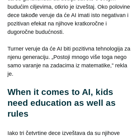
budućim ciljevima, otkrio je izveštaj. Oko polovine
dece takođe veruje da će AI imati isto negativan i
pozitivan efekat na njihove kratkoročne i
dugoročne budućnosti.
Turner veruje da će AI biti pozitivna tehnologija za
njenu generaciju. „Postoji mnogo više toga nego
samo varanje na zadacima iz matematike,” rekla
je.
When it comes to AI, kids
need education as well as
rules
Iako tri četvrtine dece izveštava da su njihove