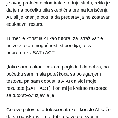
je ovog proleća diplomirala srednju školu, rekla je
da je na početku bila skeptična prema korišćenju
AI, ali je kasnije otkrila da predstavlja neizostavan
edukativni resurs.
Turner je koristila AI kao tutora, za istraživanje
univerziteta i mogućnosti stipendija, te za
pripremu za SAT i ACT.
„Iako sam u akademskom pogledu bila dobra, na
početku sam imala poteškoća sa polaganjem
testova, pa sam dopustila AI-u da vidi moje
rezultate [SAT i ACT], i on mi je kreirao raspored
za tutorstvo,” izjavila je.
Gotovo polovina adolescenata koji koriste AI kaže
da su ga iskoristili da dobiju savete o svojim