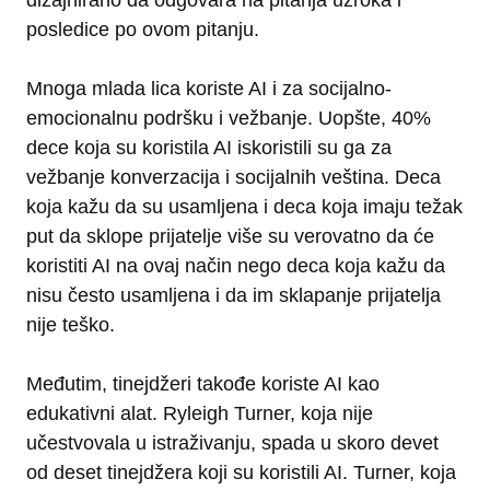
posledice po ovom pitanju.
Mnoga mlada lica koriste AI i za socijalno-
emocionalnu podršku i vežbanje. Uopšte, 40%
dece koja su koristila AI iskoristili su ga za
vežbanje konverzacija i socijalnih veština. Deca
koja kažu da su usamljena i deca koja imaju težak
put da sklope prijatelje više su verovatno da će
koristiti AI na ovaj način nego deca koja kažu da
nisu često usamljena i da im sklapanje prijatelja
nije teško.
Međutim, tinejdžeri takođe koriste AI kao
edukativni alat. Ryleigh Turner, koja nije
učestvovala u istraživanju, spada u skoro devet
od deset tinejdžera koji su koristili AI. Turner, koja