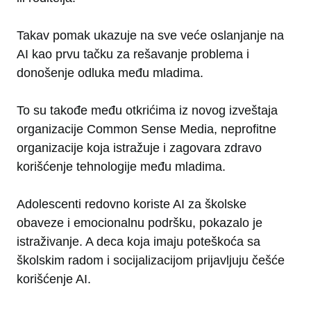
Takav pomak ukazuje na sve veće oslanjanje na
AI kao prvu tačku za rešavanje problema i
donošenje odluka među mladima.
To su takođe među otkrićima iz novog izveštaja
organizacije Common Sense Media, neprofitne
organizacije koja istražuje i zagovara zdravo
korišćenje tehnologije među mladima.
Adolescenti redovno koriste AI za školske
obaveze i emocionalnu podršku, pokazalo je
istraživanje. A deca koja imaju poteškoća sa
školskim radom i socijalizacijom prijavljuju češće
korišćenje AI.