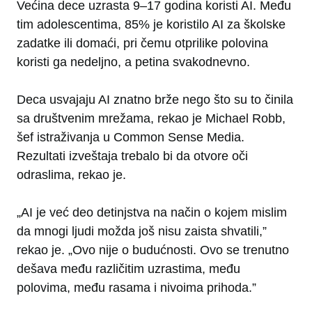
Većina dece uzrasta 9–17 godina koristi AI. Među
tim adolescentima, 85% je koristilo AI za školske
zadatke ili domaći, pri čemu otprilike polovina
koristi ga nedeljno, a petina svakodnevno.
Deca usvajaju AI znatno brže nego što su to činila
sa društvenim mrežama, rekao je Michael Robb,
šef istraživanja u Common Sense Media.
Rezultati izveštaja trebalo bi da otvore oči
odraslima, rekao je.
„AI je već deo detinjstva na način o kojem mislim
da mnogi ljudi možda još nisu zaista shvatili,”
rekao je. „Ovo nije o budućnosti. Ovo se trenutno
dešava među različitim uzrastima, među
polovima, među rasama i nivoima prihoda.”