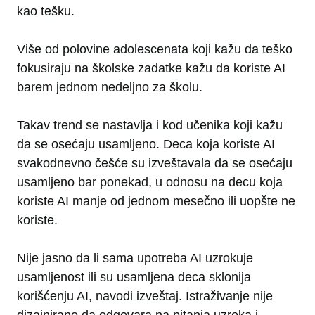
kao tešku.
Više od polovine adolescenata koji kažu da teško
fokusiraju na školske zadatke kažu da koriste AI
barem jednom nedeljno za školu.
Takav trend se nastavlja i kod učenika koji kažu
da se osećaju usamljeno. Deca koja koriste AI
svakodnevno češće su izveštavala da se osećaju
usamljeno bar ponekad, u odnosu na decu koja
koriste AI manje od jednom mesečno ili uopšte ne
koriste.
Nije jasno da li sama upotreba AI uzrokuje
usamljenost ili su usamljena deca sklonija
korišćenju AI, navodi izveštaj. Istraživanje nije
dizajnirano da odgovara na pitanja uzroka i