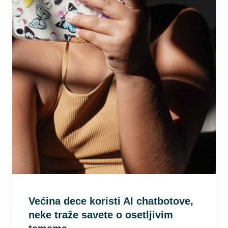
Većina dece koristi AI chatbotove,
neke traže savete o osetljivim