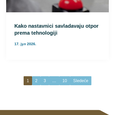
Kako nastavnici savladavaju otpor
prema tehnologiji
17. јул 2026.
1
2
3
…
10
Sledeće