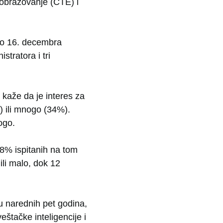
 obrazovanje (CTE) i
do 16. decembra
stratora i tri
 kaže da je interes za
) ili mnogo (34%).
ogo.
8% ispitanih na tom
li malo, dok 12
u narednih pet godina,
eštačke inteligencije i