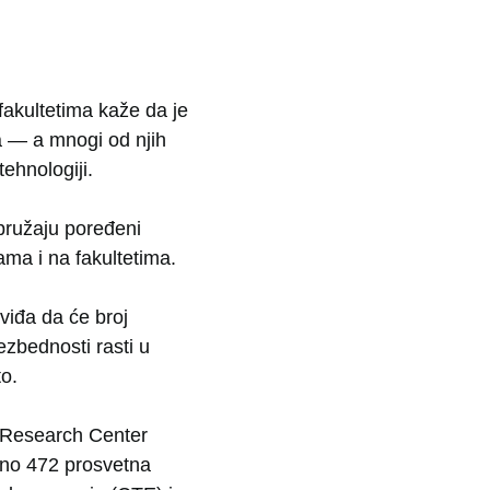
akultetima kaže da je
a — a mnogi od njih
ehnologiji.
pružaju poređeni
ma i na fakultetima.
viđa da će broj
bezbednosti rasti u
to.
k Research Center
pno 472 prosvetna