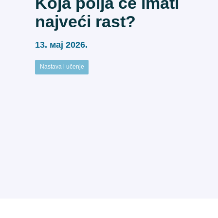
Koja polja će imati
najveći rast?
13. мај 2026.
Nastava i učenje