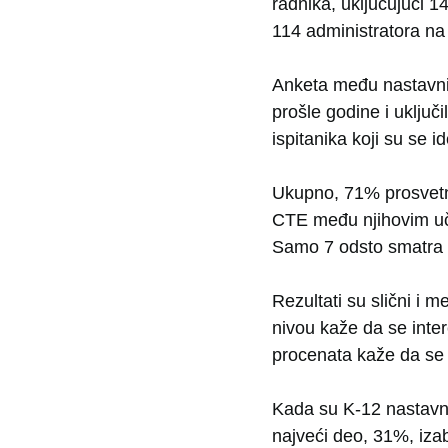
radnika, uključujući 
114 administratora na
Anketa među nastavni
prošle godine i uključi
ispitanika koji su se id
Ukupno, 71% prosvetni
CTE među njihovim uče
Samo 7 odsto smatra d
Rezultati su slični i
nivou kaže da se inte
procenata kaže da se 
Kada su K-12 nastavni
najveći deo, 31%, izab