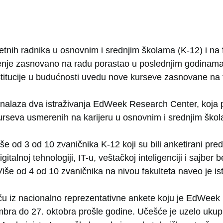
nih radnika u osnovnim i srednjim školama (K-12) i na f
čenje zasnovano na radu porastao u poslednjim godinam
stitucije u budućnosti uvedu nove kurseve zasnovane na t
h nalaza dva istraživanja EdWeek Research Center, koja 
rseva usmerenih na karijeru u osnovnim i srednjim škola
e od 3 od 10 zvaničnika K-12 koji su bili anketirani pred
italnoj tehnologiji, IT-u, veštačkoj inteligenciji i sajber 
iše od 4 od 10 zvaničnika na nivou fakulteta naveo je is
iču iz nacionalno reprezentativne ankete koju je EdWee
bra do 27. oktobra prošle godine. Učešće je uzelo uku