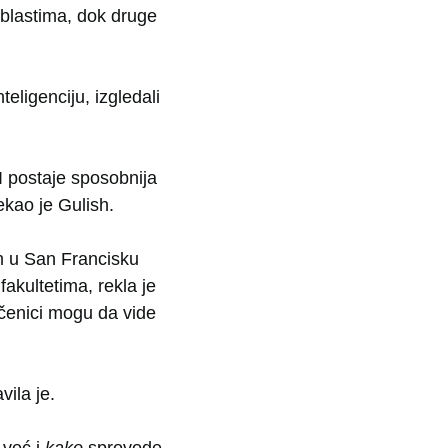
blastima, dok druge
teligenciju, izgledali
 postaje sposobnija
ekao je Gulish.
m u San Francisku
akultetima, rekla je
učenici mogu da vide
vila je.
 već i
kako
sprovode