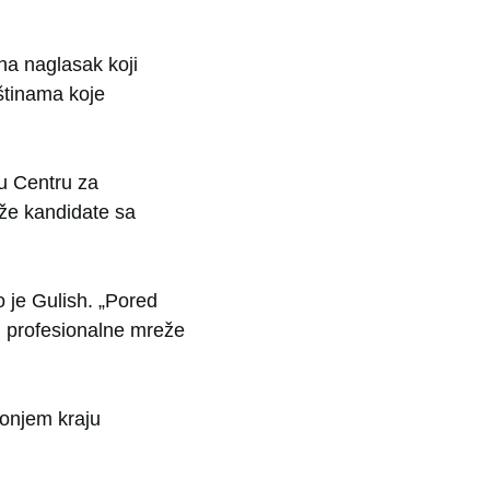
na naglasak koji
štinama koje
 u Centru za
aže kandidate sa
ao je Gulish. „Pored
ju profesionalne mreže
donjem kraju