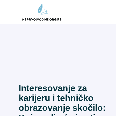
Skip
to
content
Interesovanje za
karijeru i tehničko
obrazovanje skočilo: