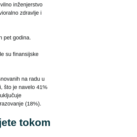
ivilno inženjerstvo
ioralno zdravlje i
 pet godina.
le su finansijske
snovanih na radu u
ti, što je navelo 41%
 uključuje
brazovanje (18%).
ijete tokom