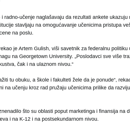
o i radno-učenje naglašavaju da rezultati ankete ukazuju 
tucije stavljaju na omogućavanje učenicima pristupa ve
cene na poslu.
 rekao je Artem Gulish, viši savetnik za federalnu politiku
nagu na Georgetown University. „Poslodavci sve više tr
ustva, čak i na ulaznom nivou.“
ažiti tu obuku, a škole i fakulteti žele da je ponude“, rek
ni na učenju kroz rad pružaju učenicima prilike da razvi
znenadilo što su oblasti poput marketinga i finansija na 
eva i na K-12 i na postsekundarnom nivou.