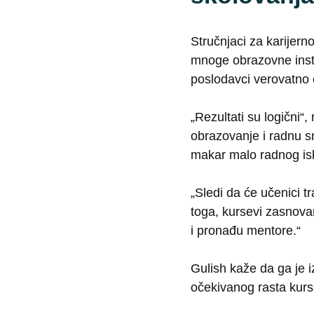
Stručnjaci za karijern
mnoge obrazovne insti
poslodavci verovatno 
„Rezultati su logični“,
obrazovanje i radnu s
makar malo radnog isk
„Sledi da će učenici tr
toga, kursevi zasnova
i pronađu mentore.“
Gulish kaže da ga je i
očekivanog rasta kurs