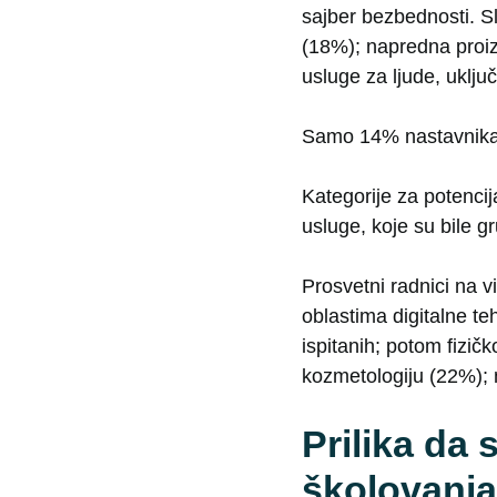
sajber bezbednosti. Sl
(18%); napredna proizv
usluge za ljude, uklju
Samo 14% nastavnika 
Kategorije za potencij
usluge, koje su bile 
Prosvetni radnici na 
oblastima digitalne te
ispitanih; potom fizičk
kozmetologiju (22%); 
Prilika da
školovanja