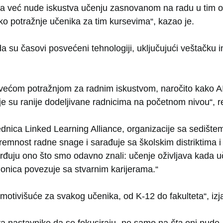
da već nude iskustva učenju zasnovanom na radu u tim o
ko potražnje učenika za tim kursevima“, kazao je.
da su časovi posvećeni tehnologiji, uključujući veštačku in
većom potražnjom za radnim iskustvom, naročito kako AI
je su ranije dodeljivane radnicima na početnom nivou“, r
dnica Linked Learning Alliance, organizacije sa sedište
emnost radne snage i sarađuje sa školskim distriktima i f
vrđuju ono što smo odavno znali: učenje oživljava kada 
onica povezuje sa stvarnim karijerama.“
 motivišuće za svakog učenika, od K-12 do fakulteta“, izja
a nastavnike da se fokusiraju „ne samo na
šta
oni nude,