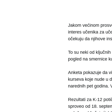
Jakom većinom prosvet
interes učenika za u
očekuju da njihove in
To su neki od ključni
pogled na smernice ku
Anketa pokazuje da viš
kurseva koje nude u dig
narednih pet godina. V
Rezultati za K-12 pot
sproveo od 18. septem