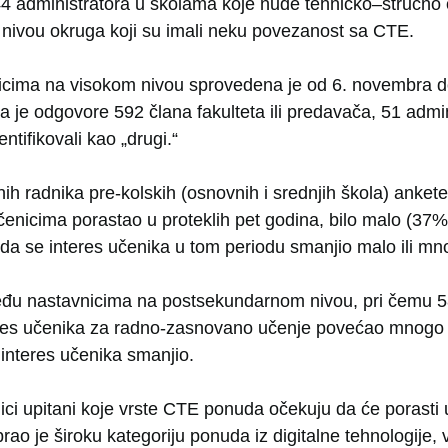
144 administratora u školama koje nude tehničko–stručno
 nivou okruga koji su imali neku povezanost sa CTE.
cima na visokom nivou sprovedena je od 6. novembra 
la je odgovore 592 člana fakulteta ili predavača, 51 admini
entifikovali kao „drugi.“
h radnika pre-kolskih (osnovnih i srednjih škola) ankete
nicima porastao u proteklih pet godina, bilo malo (37%
a se interes učenika u tom periodu smanjio malo ili mn
 među nastavnicima na postsekundarnom nivou, pri čemu 5
res učenika za radno-zasnovano učenje povećao mnogo i
interes učenika smanjio.
ci upitani koje vrste CTE ponuda očekuju da će porasti 
rao je široku kategoriju ponuda iz digitalne tehnologije, v