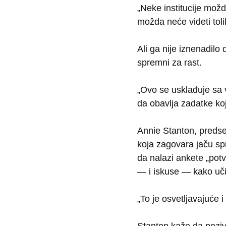
„Neke institucije mož
možda neće videti toli
Ali ga nije iznenadilo 
spremni za rast.
„Ovo se usklađuje sa 
da obavlja zadatke ko
Annie Stanton, predse
koja zagovara jaču spr
da nalazi ankete „pot
— i iskusе — kako uči
„To je osvetljavajuće i
Stanton kaže da poziv