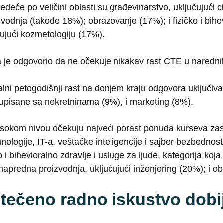
edeće po veličini oblasti su građevinarstvo, uključujući c
odnja (takođe 18%); obrazovanje (17%); i fizičko i bihev
čujući kozmetologiju (17%).
je odgovorio da ne očekuje nikakav rast CTE u narednih
alni petogodišnji rast na donjem kraju odgovora uključiva
grupisane sa nekretninama (9%), i marketing (8%).
visokom nivou očekuju najveći porast ponuda kurseva za
hnologije, IT-a, veštačke inteligencije i sajber bezbednos
o i bihevioralno zdravlje i usluge za ljude, kategorija koja
napredna proizvodnja, uključujući inženjering (20%); i o
 stečeno radno iskustvo dob