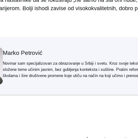
ijerom. Bolji ishodi zavise od visokokvalitetnih, dobro 
Marko Petrović
Novinar sam specijalizovan za obrazovanje u Srbiji i svetu. Kroz svoje teks
složene teme učinim jasnim, bez gubljenja konteksta i suštine. Pratim refo
školama i šire društvene promene koje utiču na način na koji učimo i preno