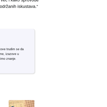
podržanih iskustava.“
tove trudim se da
rme, izazove u
simo znanje.