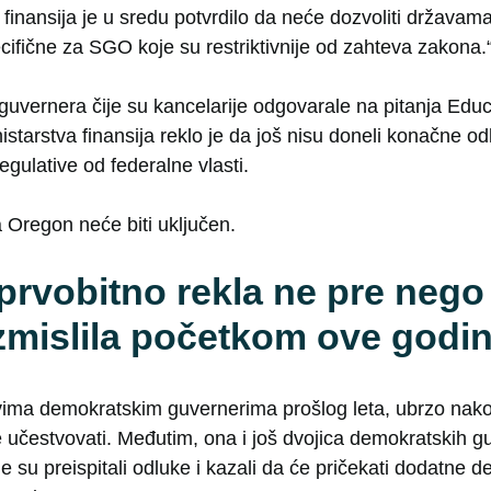
 finansija je u sredu potvrdilo da neće dozvoliti država
cifične za SGO koje su restriktivnije od zahteva zakona.
uvernera čije su kancelarije odgovarale na pitanja Ed
istarstva finansija reklo je da još nisu doneli konačne od
egulative od federalne vlasti.
 Oregon neće biti uključen.
prvobitno rekla ne pre nego 
mislila početkom ove godi
vima demokratskim guvernerima prošlog leta, ubrzo nakon
e učestvovati. Međutim, ona i još dvojica demokratskih g
e su preispitali odluke i kazali da će pričekati dodatne d