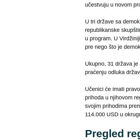
učestvuju u novom pr
U tri države sa demo
republikanske skupšti
u program. U Virdžini
pre nego što je demok
Ukupno, 31 država je 
praćenju odluka drža
Učenici će imati prav
prihoda u njihovom re
svojim prihodima prem
114.000 USD u okrugu 
Pregled re