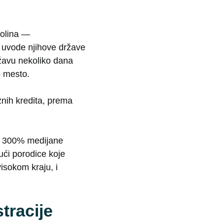
rolina —
i uvode njihove države
ržavu nekoliko dana
o mesto.
nih kredita, prema
zi 300% medijane
ući porodice koje
isokom kraju, i
tracije