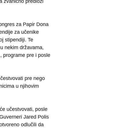
a zvanično predloži
Kongres za Papir Dona
endije za učenike
 stipendiji. Te
e u nekim državama,
, programe pre i posle
učestvovati pre nego
nicima u njihovim
će učestvovati, posle
Guverneri Jared Polis
 otvoreno odlučili da