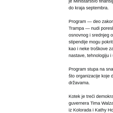
je Ministarstvo finans
do kraja septembra.
Program — deo zakona
Trampa — nudi poreske
osnovnog i srednjeg o
stipendije mogu pokri
kao i neke troškove z
nastave, tehnologiju i
Program stupa na snag
što organizacije koje 
državama.
Kotek je treći demokra
guvernera Tima Walza 
iz Kolorada i Kathy Hoc