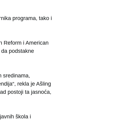
rnika programa, tako i
on Reform i American
lo da podstakne
im sredinama,
dija“, rekla je Ašling
ad postoji ta jasnoća,
avnih škola i