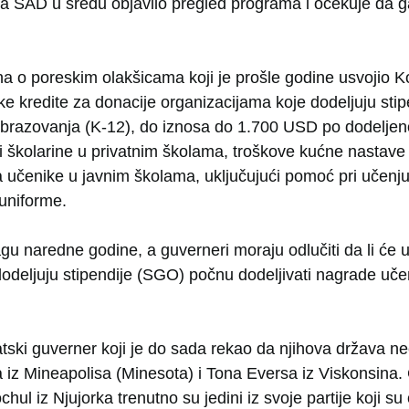
ija SAD u sredu objavilo pregled programa i očekuje da g
 o poreskim olakšicama koji je prošle godine usvojio 
 kredite za donacije organizacijama koje dodeljuju stip
brazovanja (K-12), do iznosa do 1.700 USD po dodeljenoj
ti školarine u privatnim školama, troškove kućne nastav
a učenike u javnim školama, uključujući pomoć pri učenju
 uniforme.
u naredne godine, a guverneri moraju odlučiti da li će 
dodeljuju stipendije (SGO) počnu dodeljivati nagrade uče
tski guverner koji je do sada rekao da njihova država ne
iz Mineapolisa (Minesota) i Tona Eversa iz Viskonsina. 
hul iz Njujorka trenutno su jedini iz svoje partije koji su