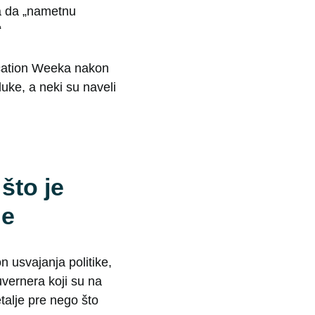
ma da „nametnu
“
ucation Weeka nakon
luke, a neki su naveli
što je
ne
 usvajanja politike,
uvernera koji su na
etalje pre nego što