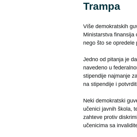
Trampa
Više demokratskih guv
Ministarstva finansija
nego što se opredele 
Jedno od pitanja je d
navedeno u federalnom
stipendije najmanje za
na stipendije i potvrd
Neki demokratski guvern
učenici javnih škola, 
zahteve protiv diskrim
učenicima sa invalidit