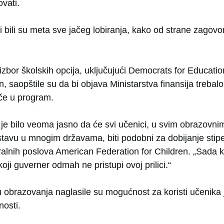
ovati.
 bili su meta sve jačeg lobiranja, kako od strane zagovo
izbor školskih opcija, uključujući Democrats for Educati
n, saopštile su da bi objava Ministarstva finansija treba
če u program.
a je bilo veoma jasno da će svi učenici, u svim obrazovn
stavu u mnogim državama, biti podobni za dobijanje stipen
ralnih poslova American Federation for Children. „Sada k
oji guverner odmah ne pristupi ovoj prilici.“
obrazovanja naglasile su mogućnost za koristi učenika j
nosti.