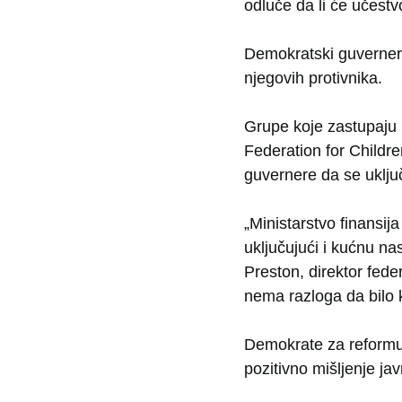
odluče da li će učestv
Demokratski guverneri
njegovih protivnika.
Grupe koje zastupaju 
Federation for Childre
guvernere da se uklju
„Ministarstvo finansij
uključujući i kućnu na
Preston, direktor fede
nema razloga da bilo k
Demokrate za reformu 
pozitivno mišljenje jav