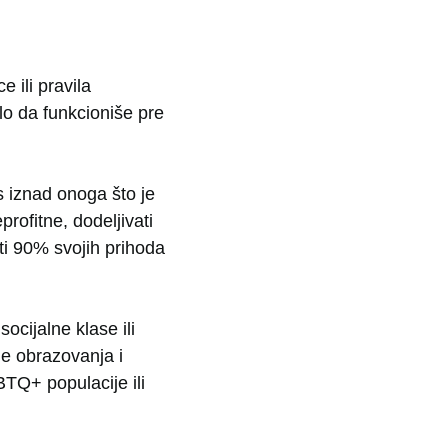
 ili pravila
lo da funkcioniše pre
 iznad onoga što je
rofitne, dodeljivati
iti 90% svojih prihoda
socijalne klase ili
de obrazovanja i
BTQ+ populacije ili