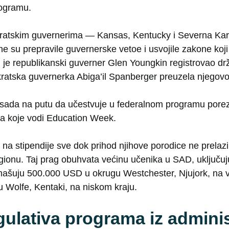
ogramu.
kratskim guvernerima — Kansas, Kentucky i Severna Ka
ne su prepravile guvernerske vetoe i usvojile zakone koj
ji je republikanski guverner Glen Youngkin registrovao d
ratska guvernerka Abiga’il Spanberger preuzela njegov
sada na putu da učestvuje u federalnom programu porez
va koje vodi Education Week.
o na stipendije sve dok prihod njihove porodice ne prela
gionu. Taj prag obuhvata većinu učenika u SAD, uključuj
ašuju 500.000 USD u okrugu Westchester, Njujork, na v
Wolfe, Kentaki, na niskom kraju.
gulativa programa iz adminis