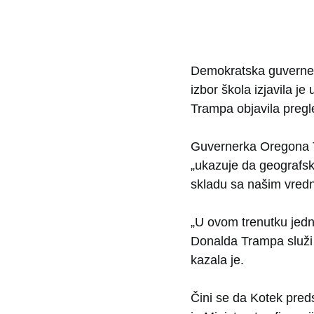
Demokratska guverner
izbor škola izjavila j
Trampa objavila pregl
Guvernerka Oregona Ti
„ukazuje da geografsk
skladu sa našim vredn
„U ovom trenutku jedn
Donalda Trampa služi
kazala je.
Čini se da Kotek pred