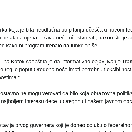
ka koja je bila neodlučna po pitanju učešća u novom f
e u petak da njena država neće učestvovati, nakon što je 
ed kako bi program trebalo da funkcioniše.
na Kotek saopštila je da informativno objavljivanje Tra
e regije poput Oregona neće imati potrebnu fleksibilnost
ostima.“
ostavno ne mogu verovati da bilo koja obrazovna politik
 najboljem interesu dece u Oregonu i našem javnom ob
stavlja prvog guvernera koji je doneo odluku o federal