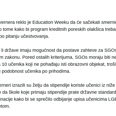
ernera reklo je Education Weeku da će sačekati smernice
 o tome kako bi program kreditnih poreskih olakšica treba
po pitanju učestvovanja.
a li države imaju mogućnost da postave zahteve za SGOs
 zakonu. Pored ostalih kriterijuma, SGOs moraju biti nep
 10 učenika koji ne pohađaju isti obrazovni objekat, troš
iti podobnost učenika po prihodima.
eri izrazili su želju da stipendije koriste učenici iz niže 
te da škole koje primaju stipendije prate državne standar
inacije kako bi se sprečilo odbijanje upisa učenicima LG
etom.