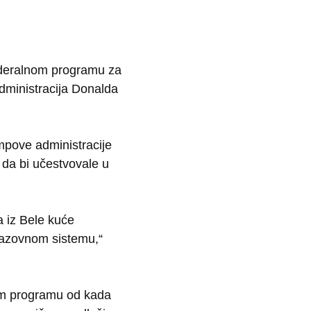
ederalnom programu za
administracija Donalda
mpove administracije
 da bi učestvovale u
a iz Bele kuće
razovnom sistemu,“
nom programu od kada