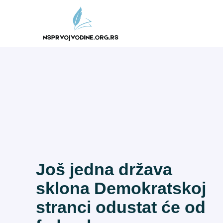
Skip
to
content
Još jedna država
sklona Demokratskoj
stranci odustat će od