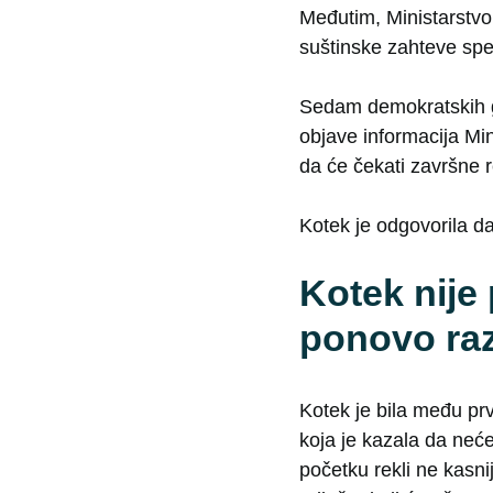
Međutim, Ministarstvo
suštinske zahteve spe
Sedam demokratskih g
objave informacija Min
da će čekati završne r
Kotek je odgovorila da
Kotek nije 
ponovo raz
Kotek je bila među pr
koja je kazala da neć
početku rekli ne kasnij