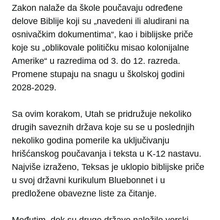
Zakon nalaže da škole poučavaju određene
delove Biblije koji su „navedeni ili aludirani na
osnivačkim dokumentima“, kao i biblijske priče
koje su „oblikovale političku misao kolonijalne
Amerike“ u razredima od 3. do 12. razreda.
Promene stupaju na snagu u školskoj godini
2028-2029.
Sa ovim korakom, Utah se pridružuje nekoliko
drugih saveznih država koje su se u poslednjih
nekoliko godina pomerile ka uključivanju
hrišćanskog poučavanja i teksta u K-12 nastavu.
Najviše izraženo, Teksas je uklopio biblijske priče
u svoj državni kurikulum Bluebonnet i u
predložene obavezne liste za čitanje.