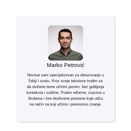
Marko Petrović
Novinar sam specijalizovan za obrazovanje u
Srbiji i svetu. Kroz svoje tekstove trudim se
da složene teme učinim jasnim, bez gubljenja
konteksta i suštine. Pratim reforme, izazove u
školama i šire društvene promene koje utiču
na način na koji učimo i prenosimo znanje.