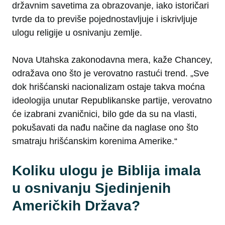
državnim savetima za obrazovanje, iako istoričari
tvrde da to previše pojednostavljuje i iskrivljuje
ulogu religije u osnivanju zemlje.
Nova Utahska zakonodavna mera, kaže Chancey,
odražava ono što je verovatno rastući trend. „Sve
dok hrišćanski nacionalizam ostaje takva moćna
ideologija unutar Republikanske partije, verovatno
će izabrani zvaničnici, bilo gde da su na vlasti,
pokušavati da nađu načine da naglase ono što
smatraju hrišćanskim korenima Amerike.“
Koliku ulogu je Biblija imala
u osnivanju Sjedinjenih
Američkih Država?