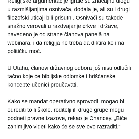
Religijske argumentacije igrale su značajnu ulogu
u razmišljanjima osnivača, dodala je, ali su i drugi
filozofski uticaji bili prisutni. Osnivači su takođe
snažno verovali u razdvajanje crkve i države,
navedeno je od strane članova panelâ na
webinara, i da religija ne treba da diktira ko ima
političku moć.
U Utahu, članovi državnog odbora još nisu odlučili
tačno koje će biblijske odlomke i hrišćanske
koncepte učenici proučavati.
Kako se mandat operativno sprovodi, mogao bi
odrediti to li škole, roditelji ili druge grupe mogu
podneti pravne izazove, rekao je Chancey. „Biće
zanimljivo videti kako će se sve ovo razraditi.“