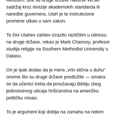
Međutim, dok su druge države naložile verski
sadržaj kroz revizije akademskih standarda ili
naredbe guvernera, Utah je te instrukcione
promene utkao u sam zakon.
To čini Utahev zahtev izrazito različitim u odnosu
na druge države, rekao je Mark Chancey, profesor
studija religije na Southern Methodist University u
Dalasu.
On je ipak dodao da je mera „vrlo slična u duhu“
onome što su druge države predložile — smatra
se da učenici treba da proučavaju Bibliju zbog
jedinstvenog uticaja hrišćanstva na američku
političku misao.
To je argument koji dobija na zamahu na nekim