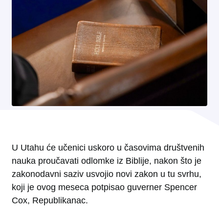
U Utahu će učenici uskoro u časovima društvenih
nauka proučavati odlomke iz Biblije, nakon što je
zakonodavni saziv usvojio novi zakon u tu svrhu,
koji je ovog meseca potpisao guverner Spencer
Cox, Republikanac.