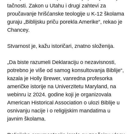
tačnosti. Zakon u Utahu i drugi zahtevi za
proučavanje hrišćanske teologije u K-12 školama
guraju „Biblijsku priču porekla Amerike“, rekao je
Chancey.
Stvarnost je, kažu istoričari, znatno složenija.
„Da biste razumeli Deklaraciju o nezavisnosti,
potrebno je više od samog konsultovanja Biblije“,
kazala je Holly Brewer, vanredna profesorka
američke istorije na Univerzitetu Maryland, na
webinru iz 2024. godine koji je organizovala
American Historical Association o ulozi Biblije u
osnivanju nacije i o religijskim mandatima u
javnim školama.