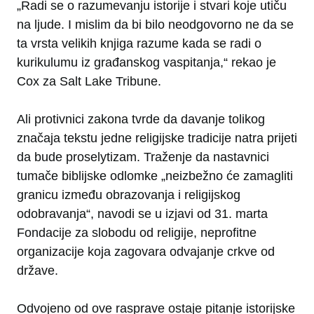
„Radi se o razumevanju istorije i stvari koje utiču
na ljude. I mislim da bi bilo neodgovorno ne da se
ta vrsta velikih knjiga razume kada se radi o
kurikulumu iz građanskog vaspitanja,“ rekao je
Cox za Salt Lake Tribune.
Ali protivnici zakona tvrde da davanje tolikog
značaja tekstu jedne religijske tradicije natra prijeti
da bude proselytizam. Traženje da nastavnici
tumače biblijske odlomke „neizbežno će zamagliti
granicu između obrazovanja i religijskog
odobravanja“, navodi se u izjavi od 31. marta
Fondacije za slobodu od religije, neprofitne
organizacije koja zagovara odvajanje crkve od
države.
Odvojeno od ove rasprave ostaje pitanje istorijske