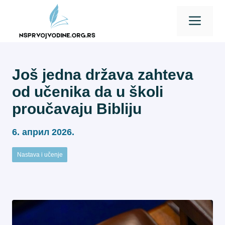
Skip
Men
to
content
Još jedna država zahteva
od učenika da u školi
proučavaju Bibliju
6. април 2026.
Nastava i učenje