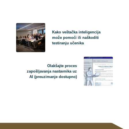
Kako veštačka inteligencija
može pomoći ili naškoditi
testiranju učenika
Olakšajte proces
zapošljavanja nastavnika uz
AI (preuzimanje dostupno)