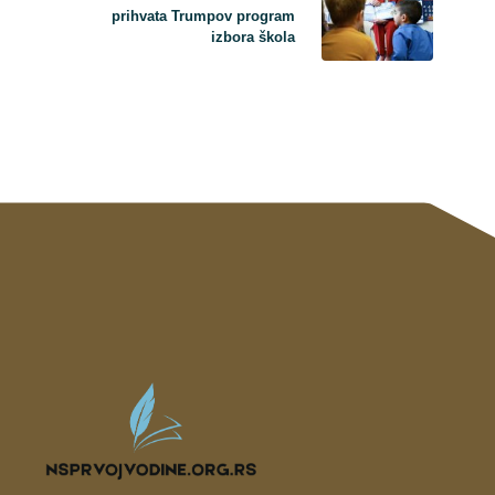
prihvata Trumpov program
izbora škola