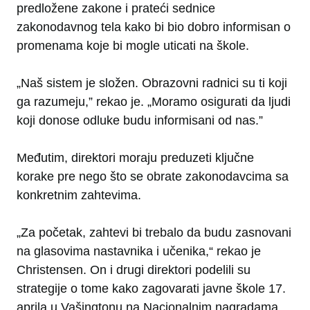
predložene zakone i prateći sednice
zakonodavnog tela kako bi bio dobro informisan o
promenama koje bi mogle uticati na škole.
„Naš sistem je složen. Obrazovni radnici su ti koji
ga razumeju,” rekao je. „Moramo osigurati da ljudi
koji donose odluke budu informisani od nas.”
Međutim, direktori moraju preduzeti ključne
korake pre nego što se obrate zakonodavcima sa
konkretnim zahtevima.
„Za početak, zahtevi bi trebalo da budu zasnovani
na glasovima nastavnika i učenika,“ rekao je
Christensen. On i drugi direktori podelili su
strategije o tome kako zagovarati javne škole 17.
aprila u Vašingtonu na Nacionalnim nagradama