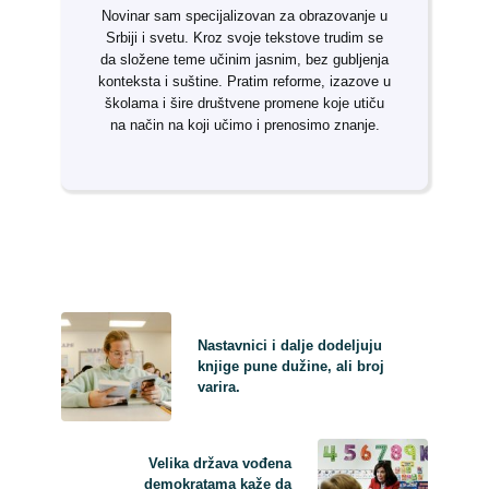
Novinar sam specijalizovan za obrazovanje u
Srbiji i svetu. Kroz svoje tekstove trudim se
da složene teme učinim jasnim, bez gubljenja
konteksta i suštine. Pratim reforme, izazove u
školama i šire društvene promene koje utiču
na način na koji učimo i prenosimo znanje.
Nastavnici i dalje dodeljuju
knjige pune dužine, ali broj
varira.
Velika država vođena
demokratama kaže da