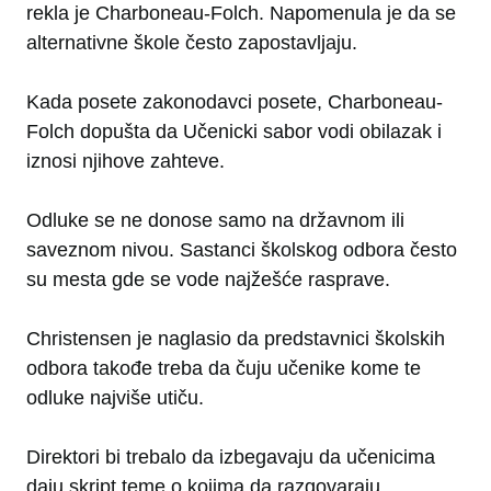
rekla je Charboneau-Folch. Napomenula je da se
alternativne škole često zapostavljaju.
Kada posete zakonodavci posete, Charboneau-
Folch dopušta da Učenicki sabor vodi obilazak i
iznosi njihove zahteve.
Odluke se ne donose samo na državnom ili
saveznom nivou. Sastanci školskog odbora često
su mesta gde se vode najžešće rasprave.
Christensen je naglasio da predstavnici školskih
odbora takođe treba da čuju učenike kome te
odluke najviše utiču.
Direktori bi trebalo da izbegavaju da učenicima
daju skript teme o kojima da razgovaraju.