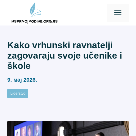
Skip
Men
to
content
Kako vrhunski ravnatelji
zagovaraju svoje učenike i
škole
9. мај 2026.
Liderstvo