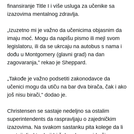
finansiranje Title I i više usluga za učenike sa
izazovima mentalnog zdravlja.
„Izuzetno mi je važno da učenicima objasnim da
imaju moć. Mogu da napišu pismo ili mejl svom
legislatoru, ili da se ukrcaju na autobus s nama i
dođu u Montgomery (glavni grad) na dan
zagovaranja,” rekao je Sheppard.
„Takođe je važno podsetiti zakonodavce da
učenici mogu da utiču na bar dva birača, čak i ako
još nisu birači,” dodao je.
Christensen se sastaje nedeljno sa ostalim
superintendents da raspravljaju o zajedničkim
izazovima. Na svakom sastanku pita kolege da li