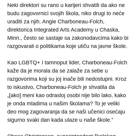
Neki direktori su rano u karijeri shvatili da ako ne
budu zagovornici svojih škola, niko drugi to neće
uraditi za njih. Angie Charboneau-Folch,
direktorica Integrated Arts Academy u Chaska,
Minn., često se sastaje sa zakonodavcima kako bi
razgovarali o politikama koje utiču na javne škole.
Kao LGBTQ+ i tamnoput lider, Charboneau-Folch
kaže da je morala da se zalaže za sebe u
razgovorima koji su joj inače bili nedostupni. Kroz
to iskustvo, Charboneau-Folch je shvatila da
„[ako] meni kao odrasloj osobi nije bilo lako, kako
je onda mladima u našim školama? To je veliki
deo mog zagovaranja da se naši učenici osećaju
sigurno svaki dan kada ulaze u naše škole.”