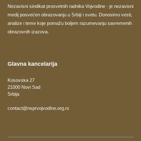
Nezavisni sindikat prosvetnih radnika Vojvodine - je nezavisni
medij posvećen obrazovanju u Srbiji i svetu. Donosimo vesti,
analize i teme koje pomažu boljem razumevanju savremenih
obrazovnih izazova.
Glavna kancelarija
Kosovska 27
21000 Novi Sad
Srbija
contact@nsprvojvodine.org.rs