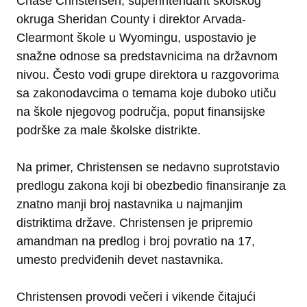
Chase Christensen, superintendant školskog
okruga Sheridan County i direktor Arvada-
Clearmont škole u Wyomingu, uspostavio je
snažne odnose sa predstavnicima na državnom
nivou. Često vodi grupe direktora u razgovorima
sa zakonodavcima o temama koje duboko utiču
na škole njegovog područja, poput finansijske
podrške za male školske distrikte.
Na primer, Christensen se nedavno suprotstavio
predlogu zakona koji bi obezbedio finansiranje za
znatno manji broj nastavnika u najmanjim
distriktima države. Christensen je pripremio
amandman na predlog i broj povratio na 17,
umesto predviđenih devet nastavnika.
Christensen provodi večeri i vikende čitajući