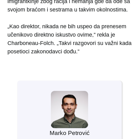
imigrantkinje zbog racija i nemanja gde da ode sa
svojom braćom i sestrama u takvim okolnostima.
„Kao direktor, nikada ne bih uspeo da prenesem
učenikovo direktno iskustvo ovime,” rekla je
Charboneau-Folch. „Takvi razgovori su važni kada
posetioci zakonodavci dođu.”
Marko Petrović