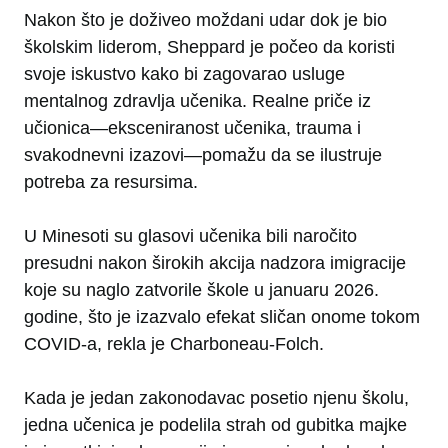
Nakon što je doživeo moždani udar dok je bio
školskim liderom, Sheppard je počeo da koristi
svoje iskustvo kako bi zagovarao usluge
mentalnog zdravlja učenika. Realne priče iz
učionica—eksceniranost učenika, trauma i
svakodnevni izazovi—pomažu da se ilustruje
potreba za resursima.
U Minesoti su glasovi učenika bili naročito
presudni nakon širokih akcija nadzora imigracije
koje su naglo zatvorile škole u januaru 2026.
godine, što je izazvalo efekat sličan onome tokom
COVID-a, rekla je Charboneau-Folch.
Kada je jedan zakonodavac posetio njenu školu,
jedna učenica je podelila strah od gubitka majke