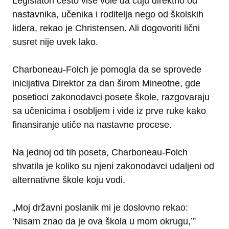
Legislatori često više vole da čuju direktno od
nastavnika, učenika i roditelja nego od školskih
lidera, rekao je Christensen. Ali dogovoriti lični
susret nije uvek lako.
Charboneau-Folch je pomogla da se sprovede
inicijativa Direktor za dan širom Mineotne, gde
posetioci zakonodavci posete škole, razgovaraju
sa učenicima i osobljem i vide iz prve ruke kako
finansiranje utiče na nastavne procese.
Na jednoj od tih poseta, Charboneau-Folch
shvatila je koliko su njeni zakonodavci udaljeni od
alternativne škole koju vodi.
„Moj državni poslanik mi je doslovno rekao:
‘Nisam znao da je ova škola u mom okrugu,’”