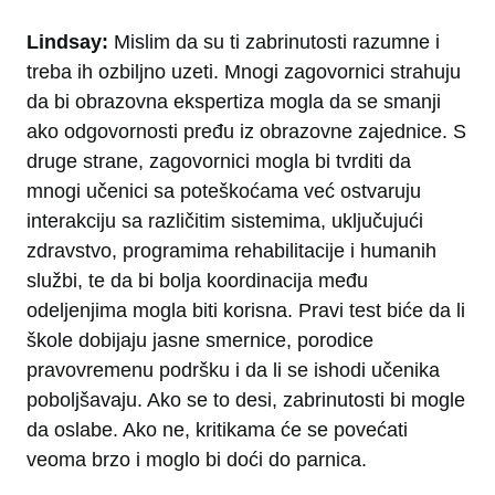
Lindsay:
Mislim da su ti zabrinutosti razumne i
treba ih ozbiljno uzeti. Mnogi zagovornici strahuju
da bi obrazovna ekspertiza mogla da se smanji
ako odgovornosti pređu iz obrazovne zajednice. S
druge strane, zagovornici mogla bi tvrditi da
mnogi učenici sa poteškoćama već ostvaruju
interakciju sa različitim sistemima, uključujući
zdravstvo, programima rehabilitacije i humanih
službi, te da bi bolja koordinacija među
odeljenjima mogla biti korisna. Pravi test biće da li
škole dobijaju jasne smernice, porodice
pravovremenu podršku i da li se ishodi učenika
poboljšavaju. Ako se to desi, zabrinutosti bi mogle
da oslabe. Ako ne, kritikama će se povećati
veoma brzo i moglo bi doći do parnica.