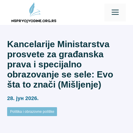
Skip
Men
to
content
Kancelarije Ministarstva
prosvete za građanska
prava i specijalno
obrazovanje se sele: Evo
šta to znači (Mišljenje)
28. јун 2026.
Politika i obrazovne politike