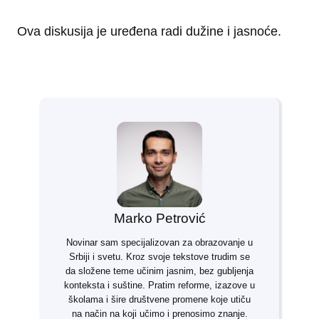
Ova diskusija je uređena radi dužine i jasnoće.
Marko Petrović
Novinar sam specijalizovan za obrazovanje u
Srbiji i svetu. Kroz svoje tekstove trudim se
da složene teme učinim jasnim, bez gubljenja
konteksta i suštine. Pratim reforme, izazove u
školama i šire društvene promene koje utiču
na način na koji učimo i prenosimo znanje.