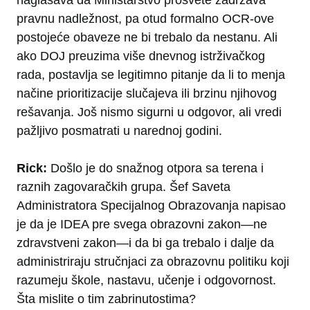
naglašava da Ministarstvo prosvete zadržava
pravnu nadležnost, pa otud formalno OCR-ove
postojeće obaveze ne bi trebalo da nestanu. Ali
ako DOJ preuzima više dnevnog istrživačkog
rada, postavlja se legitimno pitanje da li to menja
načine prioritizacije slučajeva ili brzinu njihovog
rešavanja. Još nismo sigurni u odgovor, ali vredi
pažljivo posmatrati u narednoj godini.
Rick:
Došlo je do snažnog otpora sa terena i
raznih zagovaračkih grupa. Šef Saveta
Administratora Specijalnog Obrazovanja napisao
je da je IDEA pre svega obrazovni zakon—ne
zdravstveni zakon—i da bi ga trebalo i dalje da
administriraju stručnjaci za obrazovnu politiku koji
razumeju škole, nastavu, učenje i odgovornost.
Šta mislite o tim zabrinutostima?