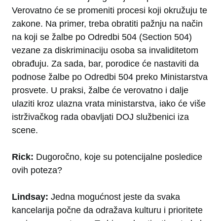
Verovatno će se promeniti procesi koji okružuju te
zakone. Na primer, treba obratiti pažnju na način
na koji se žalbe po Odredbi 504 (Section 504)
vezane za diskriminaciju osoba sa invaliditetom
obrađuju. Za sada, bar, porodice će nastaviti da
podnose žalbe po Odredbi 504 preko Ministarstva
prosvete. U praksi, žalbe će verovatno i dalje
ulaziti kroz ulazna vrata ministarstva, iako će više
istrživačkog rada obavljati DOJ službenici iza
scene.
Rick:
Dugoročno, koje su potencijalne posledice
ovih poteza?
Lindsay:
Jedna mogućnost jeste da svaka
kancelarija počne da odražava kulturu i prioritete