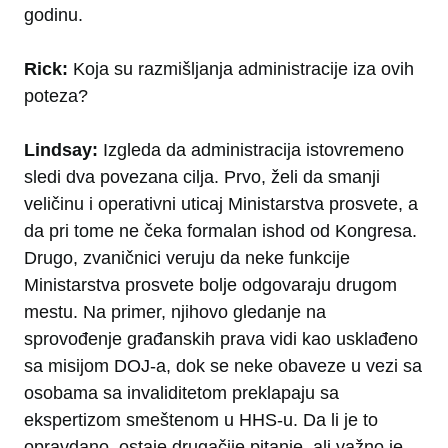
godinu.
Rick:
Koja su razmišljanja administracije iza ovih
poteza?
Lindsay:
Izgleda da administracija istovremeno
sledi dva povezana cilja. Prvo, želi da smanji
veličinu i operativni uticaj Ministarstva prosvete, a
da pri tome ne čeka formalan ishod od Kongresa.
Drugo, zvaničnici veruju da neke funkcije
Ministarstva prosvete bolje odgovaraju drugom
mestu. Na primer, njihovo gledanje na
sprovođenje građanskih prava vidi kao usklađeno
sa misijom DOJ-a, dok se neke obaveze u vezi sa
osobama sa invaliditetom preklapaju sa
ekspertizom smeštenom u HHS-u. Da li je to
opravdano, ostaje drugačije pitanje, ali važno je