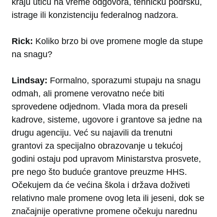
kraju utiču na vreme odgovora, tehničku podršku,
istrage ili konzistenciju federalnog nadzora.
Rick:
Koliko brzo bi ove promene mogle da stupe
na snagu?
Lindsay:
Formalno, sporazumi stupaju na snagu
odmah, ali promene verovatno neće biti
sprovedene odjednom. Vlada mora da preseli
kadrove, sisteme, ugovore i grantove sa jedne na
drugu agenciju. Već su najavili da trenutni
grantovi za specijalno obrazovanje u tekućoj
godini ostaju pod upravom Ministarstva prosvete,
pre nego što buduće grantove preuzme HHS.
Očekujem da će većina škola i država doživeti
relativno male promene ovog leta ili jeseni, dok se
značajnije operativne promene očekuju narednu