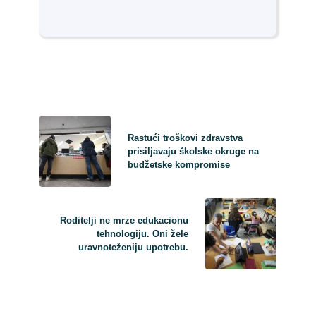
Rastući troškovi zdravstva
prisiljavaju školske okruge na
budžetske kompromise
Roditelji ne mrze edukacionu
tehnologiju. Oni žele
uravnoteženiju upotrebu.