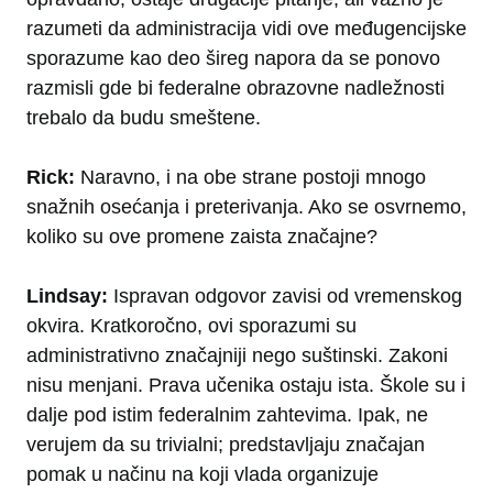
razumeti da administracija vidi ove međugencijske
sporazume kao deo šireg napora da se ponovo
razmisli gde bi federalne obrazovne nadležnosti
trebalo da budu smeštene.
Rick:
Naravno, i na obe strane postoji mnogo
snažnih osećanja i preterivanja. Ako se osvrnemo,
koliko su ove promene zaista značajne?
Lindsay:
Ispravan odgovor zavisi od vremenskog
okvira. Kratkoročno, ovi sporazumi su
administrativno značajniji nego suštinski. Zakoni
nisu menjani. Prava učenika ostaju ista. Škole su i
dalje pod istim federalnim zahtevima. Ipak, ne
verujem da su trivialni; predstavljaju značajan
pomak u načinu na koji vlada organizuje