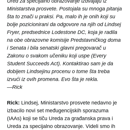
Ured za specijalno obrazovanje izdvajaju iz
Ministarstva prosvete. Postojala su mnoga pitanja
šta to znači u praksi. Pa, malo ih je onih koji su
bolje pozicionirani da odgovore na njih od Lindsej
Fryer, predsednice Lodestone DC, koja je radila
na obe obrazovne komisije Predstavničkog doma
i Senata i bila senatski glavni pregovarač u
Zakonu o svakom učeniku koji uspe (Every
Student Succeeds Act). Kontaktirao sam je da
dobijem Lindsejinu procenu o tome šta treba
izvući iz ovih promena. Evo šta je rekla.
—Rick
Rick:
Lindsej, Ministarstvo prosvete nedavno je
izbacilo novi set međugencijskih sporazuma
(IAAs) koji se tiču Ureda za građanska prava i
Ureda za specijalno obrazovanje. Videli smo ih