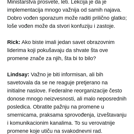
Ministarstva prosvete, leti. Lekcija je da je
implementacija mnogo važnija od samih najava.
Dobro vođen sporazum može raditi prilično glatko;
loše vođen može da stvori konfuziju i zastoje.
Rick:
Ako biste imali jedan savet obrazovnim
liderima koji pokušavaju da shvate šta ove
promene znače za njih, šta bi to bilo?
Lindsay:
Važno je biti informisan, ali bih
savetovala da se ne reaguje pretjerano na
initialne naslove. Federalne reorganizacije često
donose mnogo neizvesnosti, ali malo neposrednih
posledica. Obratite pažnju na promene u
smernicama, praksama sprovođenja, izveštavanju
i komunikacionim kanalima. To su verovatnije
promene koje utiču na svakodnevni rad.