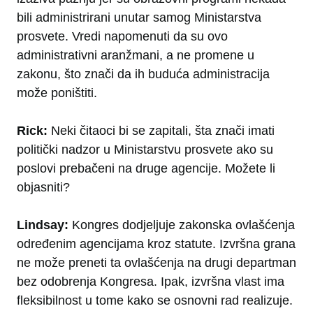
bili administrirani unutar samog Ministarstva
prosvete. Vredi napomenuti da su ovo
administrativni aranžmani, a ne promene u
zakonu, što znači da ih buduća administracija
može poništiti.
Rick:
Neki čitaoci bi se zapitali, šta znači imati
politički nadzor u Ministarstvu prosvete ako su
poslovi prebačeni na druge agencije. Možete li
objasniti?
Lindsay:
Kongres dodjeljuje zakonska ovlašćenja
određenim agencijama kroz statute. Izvršna grana
ne može preneti ta ovlašćenja na drugi departman
bez odobrenja Kongresa. Ipak, izvršna vlast ima
fleksibilnost u tome kako se osnovni rad realizuje.