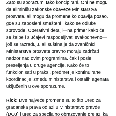
Zato su sporazumi tako koncipirani. Oni ne mogu
da eliminišu zakonske obaveze Ministarstva
prosvete, ali mogu da promene ko obavlja posao,
gde su zaposleni smešteni i kako se odluke
sprovode. Operativni detalji—na primer kako će
se žalbe i slučajevi raspodeljivati svakodnevno—
još se razrađuju, ali suština je da zvaničnici
Ministarstva prosvete pravno moraju zadržati
nadzor nad ovim programima, čak i posle
preseljenja u druge agencije. Kako će to
funkcionisati u praksi, predmet je kontinuirane
koordinacije između ministarstva i ostalih agenata
uključenih u ove sporazume.
Rick:
Dve najveće promene su to što Ured za
građanska prava odlazi u Ministarstvo pravde
(DOJ) i ured za specijalno obrazovanje prelazi ka