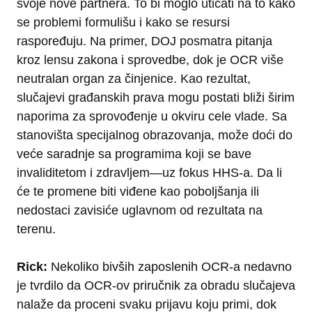
svoje nove partnera. To bi moglo uticati na to kako
se problemi formulišu i kako se resursi
raspoređuju. Na primer, DOJ posmatra pitanja
kroz lensu zakona i sprovedbe, dok je OCR više
neutralan organ za činjenice. Kao rezultat,
slučajevi građanskih prava mogu postati bliži širim
naporima za sprovođenje u okviru cele vlade. Sa
stanovišta specijalnog obrazovanja, može doći do
veće saradnje sa programima koji se bave
invaliditetom i zdravljem—uz fokus HHS-a. Da li
će te promene biti viđene kao poboljšanja ili
nedostaci zavisiće uglavnom od rezultata na
terenu.
Rick:
Nekoliko bivših zaposlenih OCR-a nedavno
je tvrdilo da OCR-ov priručnik za obradu slučajeva
nalaže da proceni svaku prijavu koju primi, dok