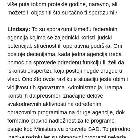
više puta tokom protekle godine, naravno, ali
možete li objasniti šta su tačno ti sporazumi?
Lindsay:
To su sporazumi između federalnih
agencija kojima se zajednički koristi ljudski
potencijal, stručnost ili operativna podrška. Oni
postoje decenijama, kada jedna agencija treba
pomoć da sprovede određenu funkciju ili želi da
iskoristi ekspertizu koja postoji negde drugde u
vladi. Ono što ovde razlikuje situaciju jeste obim i
vidljivost tih sporazuma. Administracija Trampa
koristi ih da preusmeri značajne delove
svakodnevnih aktivnosti na određenim
obrazovnim programima na druge agencije, dok
formalno pravno nadležnost za te programe
ostaje kod Ministarstva prosvete SAD. To prirodno
izaziva pažnju jer su obrazovni programi nekada