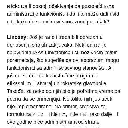
Rick:
Da li postoji očekivanje da postojeći IAAs
administracije funkcionišu i da li to može dati uvid
u to kako će se ovi novi sporazumi ponašati?
Lindsay:
Još je rano i treba biti oprezan u
donošenju širokih zaključaka. Neki od ranije
najavljenih IAAs funkcionisali su bez većih javnih
poremećaja, što sugeriše da ovi sporazumi mogu
funkcionisati sa administrativnog stanovišta. Ali
još ne znamo da li zaista čine programe
efikasnijim ili stvaraju birokratske glavobolje.
Takođe, za neke od njih bilo je potrebno vreme da
počnu da se primenjuju. Nekoliko njih još uvek
nije implementirano. Na primer, sredstva za
formulu za K-12—Title I-A, Title I-B i tako dalje—i
ove godine biće administrirana od strane