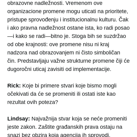
obrazovne nadležnosti. Vremenom ove
organizacione promene mogu uticati na prioritete,
pristupe sprovođenju i institucionalnu kulturu. Čak
i ako pravna nadležnost ostane ista, ko radi posao
—i kako se radi—bitno je. Stoga bih se suzdržao
od obe krajnosti: ove promene nisu ni kraj
nadzora nad obrazovanjem ni čisto simboličan
čin. Predstavljaju važne strukturne promene čiji će
dugoročni uticaj zavisiti od implementacije.
Rick:
Koje bi primere stvari koje bismo mogli
očekivati da će se promeniti ili ostati iste kao
rezultat ovih poteza?
Lindsay:
Najvažnija stvar koja se neće promeniti
jeste zakon. Zaštite građanskih prava ostaju na
snazi bez obzira koja agencija ih sprovodi.