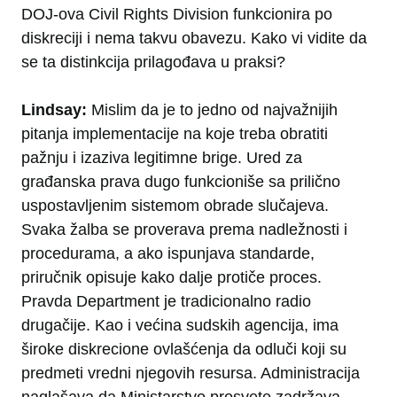
DOJ-ova Civil Rights Division funkcionira po
diskreciji i nema takvu obavezu. Kako vi vidite da
se ta distinkcija prilagođava u praksi?
Lindsay:
Mislim da je to jedno od najvažnijih
pitanja implementacije na koje treba obratiti
pažnju i izaziva legitimne brige. Ured za
građanska prava dugo funkcioniše sa prilično
uspostavljenim sistemom obrade slučajeva.
Svaka žalba se proverava prema nadležnosti i
procedurama, a ako ispunjava standarde,
priručnik opisuje kako dalje protiče proces.
Pravda Department je tradicionalno radio
drugačije. Kao i većina sudskih agencija, ima
široke diskrecione ovlašćenja da odluči koji su
predmeti vredni njegovih resursa. Administracija