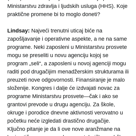
Ministarstvu zdravlja i ljudskih usluga (HHS). Koje
praktične promene bi to moglo doneti?
Lindsay:
Najveći trenutni uticaj biće na
zapošljavanje i operativne aspekte, a ne na same
programe. Neki zaposleni u Ministarstvu prosvete
mogu se preseliti u novu agenciju kojoj se
program „seli“, a zaposleni u novoj agenciji mogu
raditi pod drugačijim menadžerskim strukturama ili
preuzeti nove odgovornosti. Finansiranje je malo
složenije. Kongres i dalje će izdvajati novac za
programe Ministarstvu prosvete—čak i ako se
grantovi prevode u drugu agenciju. Za škole,
okruge i porodice dnevne aktivnosti verovatno u
početku neće izgledati drastično drugačije.
Ključno pitanje je da li ove nove aranžmane na