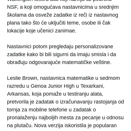
NSF, a koji omogućava nastavnicima u srednjim
školama da osveže zadatke iz reči iz nastavnog
plana tako što će uključiti teme, osobe ili čak
lokacije koje učenici zanimaе.
Nastavnici potom pregledaju personalizovane
zadatke kako bi bili sigurni da imaju smisla i da
obrađuju odgovarajuće matematičke veštine.
Leslie Brown, nastavnica matematike u sedmom
razredu u Genoa Junior High u Texarkani,
Arkansas, koja pomaže u testiranju alata,
pretvorila je zadatak o izračunavanju rastojanja od
tornja za mobilne telefone u zadatak o
pronalaženju najboljih mesta za pecanje u odnosu
na plutaču. Nova verzija iskoristila je popularan