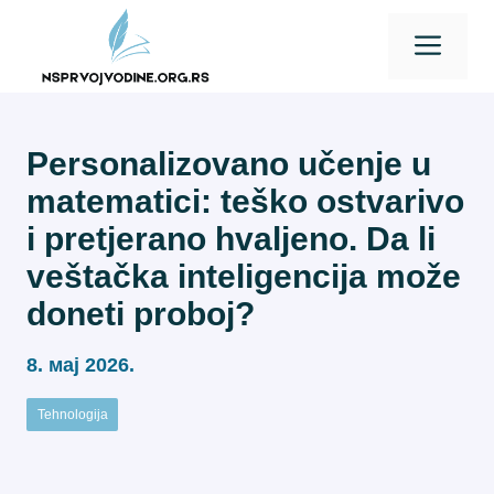
Skip
Men
to
content
Personalizovano učenje u
matematici: teško ostvarivo
i pretjerano hvaljeno. Da li
veštačka inteligencija može
doneti proboj?
8. мај 2026.
Tehnologija