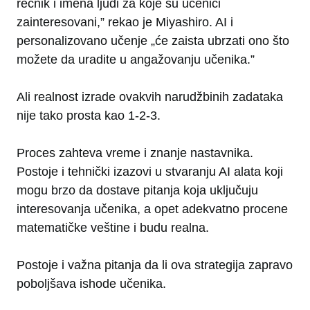
rečnik i imena ljudi za koje su učenici
zainteresovani,” rekao je Miyashiro. AI i
personalizovano učenje „će zaista ubrzati ono što
možete da uradite u angažovanju učenika.”
Ali realnost izrade ovakvih narudžbinih zadataka
nije tako prosta kao 1-2-3.
Proces zahteva vreme i znanje nastavnika.
Postoje i tehnički izazovi u stvaranju AI alata koji
mogu brzo da dostave pitanja koja uključuju
interesovanja učenika, a opet adekvatno procene
matematičke veštine i budu realna.
Postoje i važna pitanja da li ova strategija zapravo
poboljšava ishode učenika.