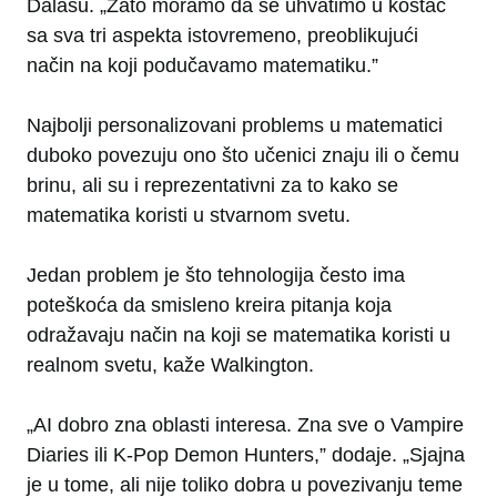
Dalasu. „Zato moramo da se uhvatimo u koštac
sa sva tri aspekta istovremeno, preoblikujući
način na koji podučavamo matematiku.”
Najbolji personalizovani problems u matematici
duboko povezuju ono što učenici znaju ili o čemu
brinu, ali su i reprezentativni za to kako se
matematika koristi u stvarnom svetu.
Jedan problem je što tehnologija često ima
poteškoća da smisleno kreira pitanja koja
odražavaju način na koji se matematika koristi u
realnom svetu, kaže Walkington.
„AI dobro zna oblasti interesa. Zna sve o Vampire
Diaries ili K-Pop Demon Hunters,” dodaje. „Sjajna
je u tome, ali nije toliko dobra u povezivanju teme