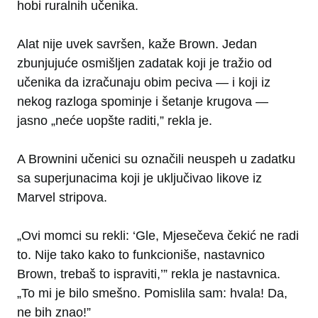
hobi ruralnih učenika.
Alat nije uvek savršen, kaže Brown. Jedan
zbunjujuće osmišljen zadatak koji je tražio od
učenika da izračunaju obim peciva — i koji iz
nekog razloga spominje i šetanje krugova —
jasno „neće uopšte raditi,” rekla je.
A Brownini učenici su označili neuspeh u zadatku
sa superjunacima koji je uključivao likove iz
Marvel stripova.
„Ovi momci su rekli: ‘Gle, Mjesečeva čekić ne radi
to. Nije tako kako to funkcioniše, nastavnico
Brown, trebaš to ispraviti,’” rekla je nastavnica.
„To mi je bilo smešno. Pomislila sam: hvala! Da,
ne bih znao!”