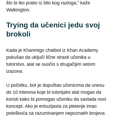
što bi iko pratio iz bilo kog razloga,” kaže
Walkington.
Trying da učenici jedu svoj
brokoli
Kada je Khanmigo chatbot iz Khan Academy
pokušao da uključi lične strasti učenika u
tutorstvo, alat se suočio s drugačijim setom
izazova.
U početku, bot je dopuštao učenicima da unesu
do 10 interesa koje bi tutorijalni alat mogao da
koristi kako bi pomogao učeniku da savlada novi
koncept. Ako je entuzijasta za pletenje imao
poteškoća sa razumivanjem nepoznatih brojeva