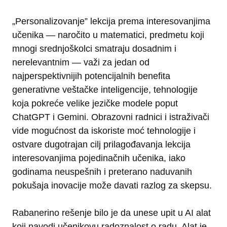
„Personalizovanje” lekcija prema interesovanjima
učenika — naročito u matematici, predmetu koji
mnogi srednjoškolci smatraju dosadnim i
nerelevantnim — važi za jedan od
najperspektivnijih potencijalnih benefita
generativne veštačke inteligencije, tehnologije
koja pokreće velike jezičke modele poput
ChatGPT i Gemini. Obrazovni radnici i istraživači
vide mogućnost da iskoriste moć tehnologije i
ostvare dugotrajan cilj prilagođavanja lekcija
interesovanjima pojedinačnih učenika, iako
godinama neuspešnih i preterano naduvanih
pokušaja inovacije može davati razlog za skepsu.
Rabanerino rešenje bilo je da unese upit u AI alat
koji navodi učenikovu radoznalost o radu. Alat je