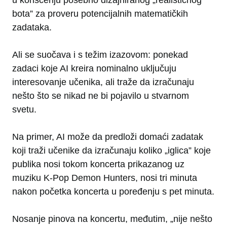
u korišćenju posebno dizajniranog „realističnog
bota” za proveru potencijalnih matematičkih
zadataka.
Ali se suočava i s težim izazovom: ponekad
zadaci koje AI kreira nominalno uključuju
interesovanje učenika, ali traže da izračunaju
nešto što se nikad ne bi pojavilo u stvarnom
svetu.
Na primer, AI može da predloži domaći zadatak
koji traži učenike da izračunaju koliko „iglica” koje
publika nosi tokom koncerta prikazanog uz
muziku K-Pop Demon Hunters, nosi tri minuta
nakon početka koncerta u poređenju s pet minuta.
Nosanje pinova na koncertu, međutim, „nije nešto