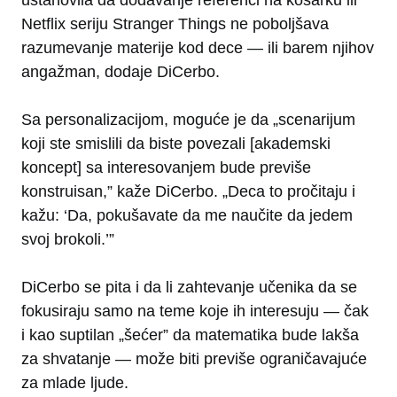
ustanovila da dodavanje referenci na košarku ili
Netflix seriju Stranger Things ne poboljšava
razumevanje materije kod dece — ili barem njihov
angažman, dodaje DiCerbo.
Sa personalizacijom, moguće je da „scenarijum
koji ste smislili da biste povezali [akademski
koncept] sa interesovanjem bude previše
konstruisan,” kaže DiCerbo. „Deca to pročitaju i
kažu: ‘Da, pokušavate da me naučite da jedem
svoj brokoli.’”
DiCerbo se pita i da li zahtevanje učenika da se
fokusiraju samo na teme koje ih interesuju — čak
i kao suptilan „šećer” da matematika bude lakša
za shvatanje — može biti previše ograničavajuće
za mlade ljude.