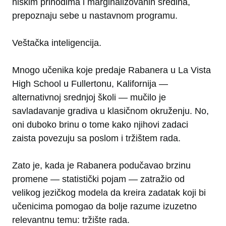
niskim prihodima i marginalizovanih sredina,
prepoznaju sebe u nastavnom programu.
Veštačka inteligencija.
Mnogo učenika koje predaje Rabanera u La Vista
High School u Fullertonu, Kalifornija —
alternativnoj srednjoj školi — mučilo je
savladavanje gradiva u klasičnom okruženju. No,
oni duboko brinu o tome kako njihovi zadaci
zaista povezuju sa poslom i tržištem rada.
Zato je, kada je Rabanera podučavao brzinu
promene — statistički pojam — zatražio od
velikog jezičkog modela da kreira zadatak koji bi
učenicima pomogao da bolje razume izuzetno
relevantnu temu: tržište rada.