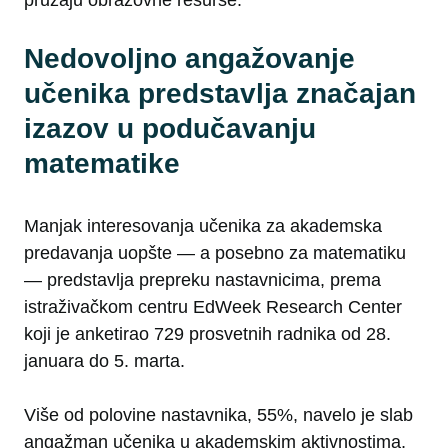
pružaju obrazovne resurse.
Nedovoljno angažovanje
učenika predstavlja značajan
izazov u podučavanju
matematike
Manjak interesovanja učenika za akademska
predavanja uopšte — a posebno za matematiku
— predstavlja prepreku nastavnicima, prema
istraživačkom centru EdWeek Research Center
koji je anketirao 729 prosvetnih radnika od 28.
januara do 5. marta.
Više od polovine nastavnika, 55%, navelo je slab
angažman učenika u akademskim aktivnostima,