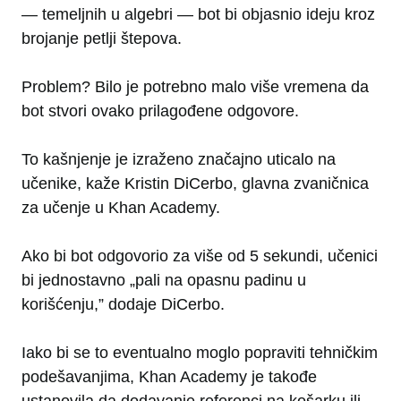
— temeljnih u algebri — bot bi objasnio ideju kroz
brojanje petlji štepova.
Problem? Bilo je potrebno malo više vremena da
bot stvori ovako prilagođene odgovore.
To kašnjenje je izraženo značajno uticalo na
učenike, kaže Kristin DiCerbo, glavna zvaničnica
za učenje u Khan Academy.
Ako bi bot odgovorio za više od 5 sekundi, učenici
bi jednostavno „pali na opasnu padinu u
korišćenju,” dodaje DiCerbo.
Iako bi se to eventualno moglo popraviti tehničkim
podešavanjima, Khan Academy je takođe