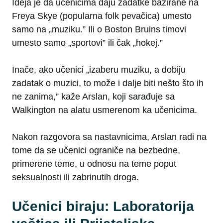
Ideja je da učenicima daju zadatke bazirane na
Freya Skye (popularna folk pevačica) umesto
samo na „muziku.” Ili o Boston Bruins timovi
umesto samo „sportovi” ili čak „hokej.”
Inače, ako učenici „izaberu muziku, a dobiju
zadatak o muzici, to može i dalje biti nešto što ih
ne zanima,” kaže Arslan, koji sarađuje sa
Walkington na alatu usmerenom ka učenicima.
Nakon razgovora sa nastavnicima, Arslan radi na
tome da se učenici ograniče na bezbedne,
primerene teme, u odnosu na teme poput
seksualnosti ili zabrinutih droga.
Učenici biraju: Laboratorija