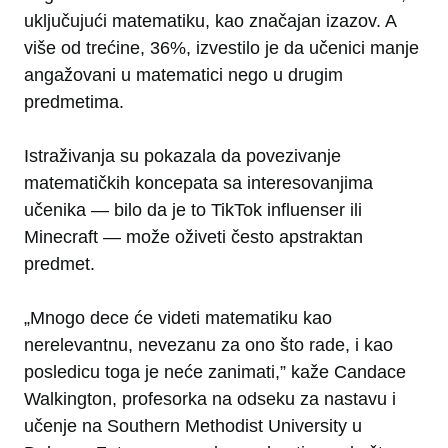
uključujući matematiku, kao značajan izazov. A
više od trećine, 36%, izvestilo je da učenici manje
angažovani u matematici nego u drugim
predmetima.
Istraživanja su pokazala da povezivanje
matematičkih koncepata sa interesovanjima
učenika — bilo da je to TikTok influenser ili
Minecraft — može oživeti često apstraktan
predmet.
„Mnogo dece će videti matematiku kao
nerelevantnu, nevezanu za ono što rade, i kao
posledicu toga je neće zanimati,” kaže Candace
Walkington, profesorka na odseku za nastavu i
učenje na Southern Methodist University u