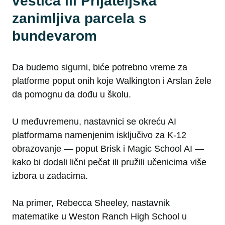
veštica ili Prijateljska
zanimljiva parcela s
bundevarom
Da budemo sigurni, biće potrebno vreme za
platforme poput onih koje Walkington i Arslan žele
da pomognu da dođu u školu.
U međuvremenu, nastavnici se okreću AI
platformama namenjenim isključivo za K-12
obrazovanje — poput Brisk i Magic School AI —
kako bi dodali lični pečat ili pružili učenicima više
izbora u zadacima.
Na primer, Rebecca Sheeley, nastavnik
matematike u Weston Ranch High School u