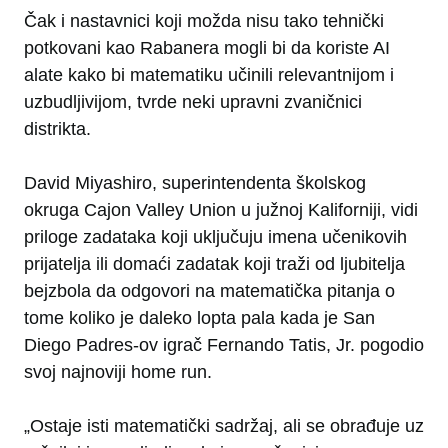
Čak i nastavnici koji možda nisu tako tehnički
potkovani kao Rabanera mogli bi da koriste AI
alate kako bi matematiku učinili relevantnijom i
uzbudljivijom, tvrde neki upravni zvaničnici
distrikta.
David Miyashiro, superintendenta školskog
okruga Cajon Valley Union u južnoj Kaliforniji, vidi
priloge zadataka koji uključuju imena učenikovih
prijatelja ili domaći zadatak koji traži od ljubitelja
bejzbola da odgovori na matematička pitanja o
tome koliko je daleko lopta pala kada je San
Diego Padres-ov igrač Fernando Tatis, Jr. pogodio
svoj najnoviji home run.
„Ostaje isti matematički sadržaj, ali se obrađuje uz