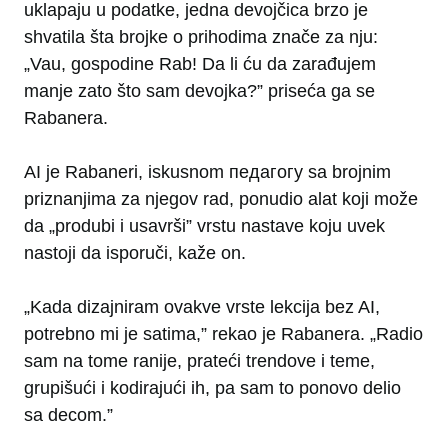
uklapaju u podatke, jedna devojčica brzo je
shvatila šta brojke o prihodima znače za nju:
„Vau, gospodine Rab! Da li ću da zarađujem
manje zato što sam devojka?” priseća ga se
Rabanera.
AI je Rabaneri, iskusnom педагогу sa brojnim
priznanjima za njegov rad, ponudio alat koji može
da „produbi i usavrši” vrstu nastave koju uvek
nastoji da isporuči, kaže on.
„Kada dizajniram ovakve vrste lekcija bez AI,
potrebno mi je satima,” rekao je Rabanera. „Radio
sam na tome ranije, prateći trendove i teme,
grupišući i kodirajući ih, pa sam to ponovo delio
sa decom.”