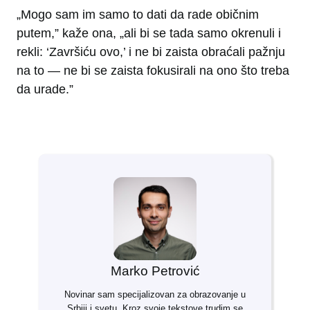
„Mogo sam im samo to dati da rade običnim
putem,” kaže ona, „ali bi se tada samo okrenuli i
rekli: ‘Završiću ovo,’ i ne bi zaista obraćali pažnju
na to — ne bi se zaista fokusirali na ono što treba
da urade.”
Marko Petrović
Novinar sam specijalizovan za obrazovanje u
Srbiji i svetu. Kroz svoje tekstove trudim se