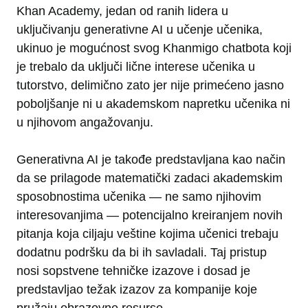
Khan Academy, jedan od ranih lidera u
uključivanju generativne AI u učenje učenika,
ukinuo je mogućnost svog Khanmigo chatbota koji
je trebalo da uključi lične interese učenika u
tutorstvo, delimično zato jer nije primećeno jasno
poboljšanje ni u akademskom napretku učenika ni
u njihovom angažovanju.
Generativna AI je takođe predstavljana kao način
da se prilagode matematički zadaci akademskim
sposobnostima učenika — ne samo njihovim
interesovanjima — potencijalno kreiranjem novih
pitanja koja ciljaju veštine kojima učenici trebaju
dodatnu podršku da bi ih savladali. Taj pristup
nosi sopstvene tehničke izazove i dosad je
predstavljao težak izazov za kompanije koje