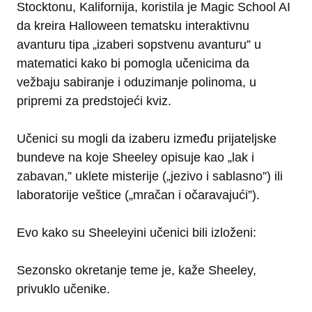
Stocktonu, Kalifornija, koristila je Magic School AI
da kreira Halloween tematsku interaktivnu
avanturu tipa „izaberi sopstvenu avanturu” u
matematici kako bi pomogla učenicima da
vežbaju sabiranje i oduzimanje polinoma, u
pripremi za predstojeći kviz.
Učenici su mogli da izaberu između prijateljske
bundeve na koje Sheeley opisuje kao „lak i
zabavan,” uklete misterije („jezivo i sablasno”) ili
laboratorije veštice („mračan i očaravajući”).
Evo kako su Sheeleyini učenici bili izloženi:
Sezonsko okretanje teme je, kaže Sheeley,
privuklo učenike.