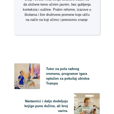
da složene teme učinim jasnim, bez gubljenja
konteksta i suštine. Pratim reforme, izazove u
školama i šire društvene promene koje utiču
na način na koji učimo i prenosimo znanje.
Tutor na pola radnog
vremena, programer igara
optužen za pokušaj ubistva
Trampa
Nastavnici i dalje dodeljuju
knjige pune dužine, ali broj
varira.