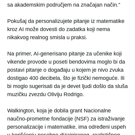
sa akademskim područjem na značajan način.”
Pokušaj da personalizujete pitanje iz matematike
kroz AI može dovesti do zadatka koji nema
nikakvog realnog smisla u praksi.
Na primer, AI-generisano pitanje za učenike koji
vikende provode u poseti bendovima moglo bi da
postavi pitanje o događaju u kojem je nivo zvuka
dostigao 400 decibela, što je fizički nemoguće. Ili
bi moglo sugerisati da je devet ljudi došlo da sluša
muzičku zvezdu Oliviju Rodrigo.
Walkington, koja je dobila grant Nacionalne
naučno-prometne fondacije (NSF) za istraživanje
personalizacije i matematike, ima određeni uspeh