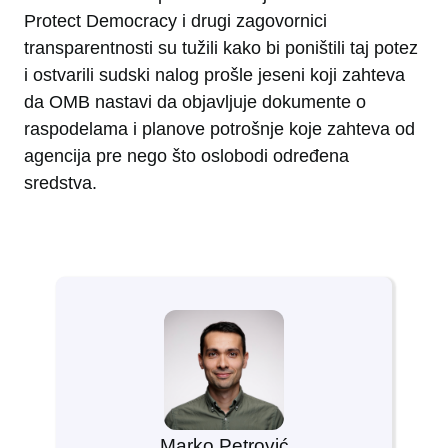
Protect Democracy i drugi zagovornici
transparentnosti su tužili kako bi poništili taj potez
i ostvarili sudski nalog prošle jeseni koji zahteva
da OMB nastavi da objavljuje dokumente o
raspodelama i planove potrošnje koje zahteva od
agencija pre nego što oslobodi određena
sredstva.
Marko Petrović