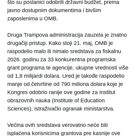
što su poslanici odobrili državni budžet, prema
javno dostupnim dokumentima i bivšim
zaposlenima u OMB.
Druga Trampova administracija zauzela je znatno
drugačiji pristup. Kako stoji 21. maj, OMB je
raspodelio malo ili nimalo sredstava za fiskalnu
2026. godinu za 33 konkurentna programska
grant programa te agencije, ukupne vrednosti više
od 1,8 milijardi dolara. Ured je takođe raspodelio
manje od četvrtine od 790 miliona dolara koje je
Kongres odobrio ranije ove godine za Institut
obrazovnih nauka (Institute of Education
Sciences), istraživački ogranak ministarstva.
Većina ovih sredstava verovatno neće biti
isplaćena korisnicima grantova pre kasnije ove