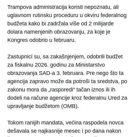
Trampova administracija koristi nepoznatu, ali
uglavnom rutinsku proceduru u okviru federalnog
budžeta kako bi zadržala više od 2 milijarde
dolara namenjenih obrazovanju, za koje je
Kongres odobrio u februaru.
Zastupnici su, sa zakašnjenjem, odobrili budžet
za fiskalnu 2026. godinu za Ministarstvo
obrazovanja SAD-a 3. februara. Pre nego što ta
agencija zapravo može da potroši ta sredstva, po
zakonu mora da „rasporedi“ tačan iznos ili ih
dodeli na račune agencije kroz federalnu Ured za
upravljanje budžetom (OMB).
Tokom ranijih mandata, većina raspodela novca
dešavala se najkasnije mesec i po dana nakon