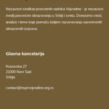
Nezavisni sindikat prosvetnih radnika Vojvodine - je nezavisni
medij posvećen obrazovanju u Srbiji i svetu. Donosimo vesti,
analize i teme koje pomažu boljem razumevanju savremenih
obrazovnih izazova.
Glavna kancelarija
Kosovska 27
21000 Novi Sad
Srbija
contact@nsprvojvodine.org.rs