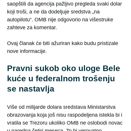
saopštili da agencija pažljivo pregleda svaki dolar
koji troši, a ne da dodeljuje sredstva „na
autopilotu“. OMB nije odgovorio na višestruke
zahteve za komentar.
Ovaj članak će biti ažuriran kako budu pristizale
nove informacije.
Pravni sukob oko uloge Bele
kuće u federalnom trošenju
se nastavlja
Više od milijarde dolara sredstava Ministarstva
obrazovanja koja još nisu raspodeljena istekla bi i
vratila se Trezoru ukoliko OMB ne oslobodi novac
u naredna četiri meseca. To bi verovatno