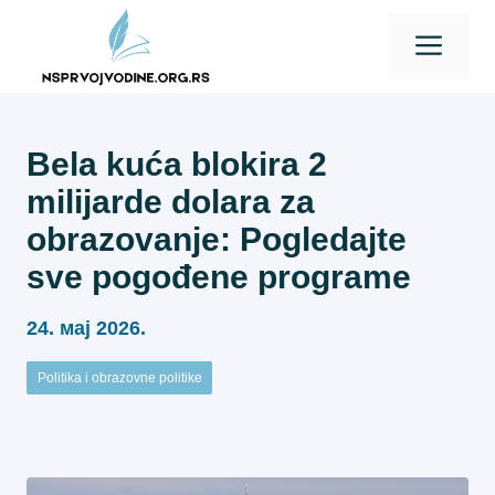
Skip
Men
to
content
Bela kuća blokira 2
milijarde dolara za
obrazovanje: Pogledajte
sve pogođene programe
24. мај 2026.
Politika i obrazovne politike