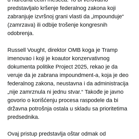
predstavljalo kršenje federalnog zakona koji
zabranjuje izvršnoj grani vlasti da „impounduje“
(zamrzava) ili odbije trošenje kongresnih
odobrenja.
Russell Vought, direktor OMB koga je Tramp
imenovao i koji je koautor konzervativnog
dokumenta politike Project 2025, rekao je da
veruje da je zabrana impoundment-a, koja je deo
federalnog zakona, neustavna i da administracija
„nije zamrznula ni jednu stvar.“ Takođe je javno
govorio o korišćenju procesa raspodele da bi
državna potrošnja ostala u skladu sa prioritetima
predsednika.
Ovaj pristup predstavlja oštar odmak od