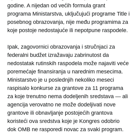
godine. A nijedan od većih formula grant
programa Ministarstva, uključujući programe Title i
posebnog obrazovanja, nije među programima za
koje postoje nedostajuće ili nepotpune raspodele.
Ipak, zagovornici obrazovanja i stručnjaci za
federalni budžet izražavaju zabrinutost da
nedostatak rutinskih raspodela može najaviti veće
poremećaje finansiranja u narednim mesecima.
Ministarstvo je u poslednjih nekoliko meseci
raspisalo konkurse za grantove za 11 programa
za koje trenutno nema dodeljenih sredstava — ali
agencija verovatno ne može dodeljivati nove
grantove ili obnavljanje postojećih grantova
koristeći ova sredstva koje je Kongres odobrio
dok OMB ne rasporedi novac za svaki program.