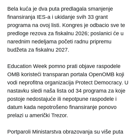
Bela kuća je dva puta predlagala smanjenje
finansiranja IES-a i ukidanje svih 33 grant
programa na ovoj listi. Kongres je odbacio sve te
predloge rezova za fiskalnu 2026; poslanici će u
narednim nedeljama početi radnu pripremu
budžeta za fiskalnu 2027.
Education Week pomno prati objave raspodele
OMB koristeći transparan portala OpenOMB koji
vodi neprofitna organizacija Protect Democracy. U
nastavku sledi naša lista od 34 programa za koje
postoje nedostajuće ili nepotpune raspodele i
datum kada nepotrošeno finansiranje ponovo
prelazi u američki Trezor.
Portparoli Ministarstva obrazovanja su više puta