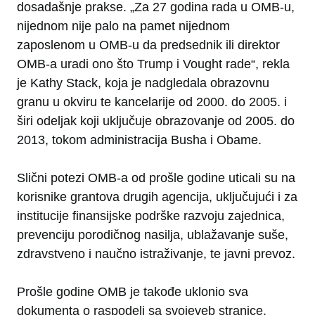
dosadašnje prakse. „Za 27 godina rada u OMB-u,
nijednom nije palo na pamet nijednom
zaposlenom u OMB-u da predsednik ili direktor
OMB-a uradi ono što Trump i Vought rade“, rekla
je Kathy Stack, koja je nadgledala obrazovnu
granu u okviru te kancelarije od 2000. do 2005. i
širi odeljak koji uključuje obrazovanje od 2005. do
2013, tokom administracija Busha i Obame.
Slični potezi OMB-a od prošle godine uticali su na
korisnike grantova drugih agencija, uključujući i za
institucije finansijske podrške razvoju zajednica,
prevenciju porodičnog nasilja, ublažavanje suše,
zdravstveno i naučno istraživanje, te javni prevoz.
Prošle godine OMB je takođe uklonio sva
dokumenta o raspodeli sa svojeveb stranice.