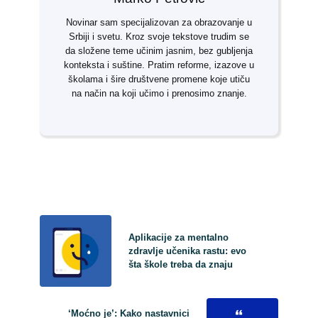
Novinar sam specijalizovan za obrazovanje u
Srbiji i svetu. Kroz svoje tekstove trudim se
da složene teme učinim jasnim, bez gubljenja
konteksta i suštine. Pratim reforme, izazove u
školama i šire društvene promene koje utiču
na način na koji učimo i prenosimo znanje.
Aplikacije za mentalno
zdravlje učenika rastu: evo
šta škole treba da znaju
‘Moćno je’: Kako nastavnici