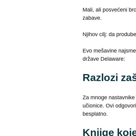
Mali, ali posvećeni br
zabave.
Njihov cilj: da produb
Evo mešavine najsmešni
države Delaware:
Razlozi zaš
Za mnoge nastavnike 
učionice. Ovi odgovori
besplatno.
Knjige koj