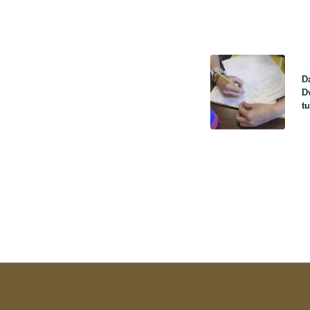
D
D
tu