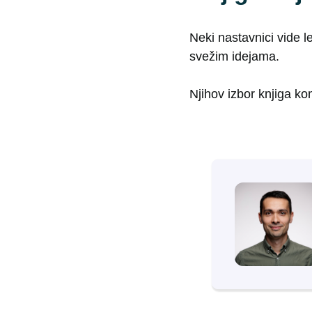
Neki nastavnici vide le
svežim idejama.
Njihov izbor knjiga ko