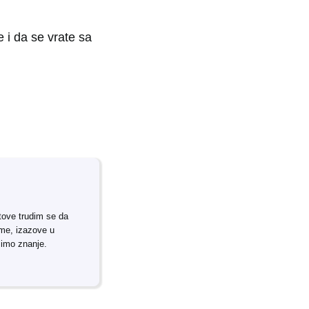
e i da se vrate sa
tove trudim se da
rme, izazove u
simo znanje.