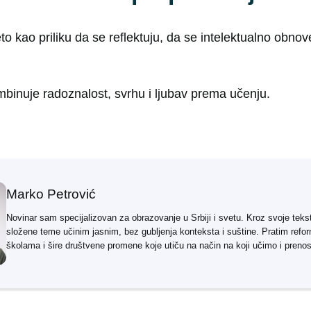
to kao priliku da se reflektuju, da se intelektualno obnov
mbinuje radoznalost, svrhu i ljubav prema učenju.
Marko Petrović
Novinar sam specijalizovan za obrazovanje u Srbiji i svetu. Kroz svoje teks
složene teme učinim jasnim, bez gubljenja konteksta i suštine. Pratim refo
školama i šire društvene promene koje utiču na način na koji učimo i preno