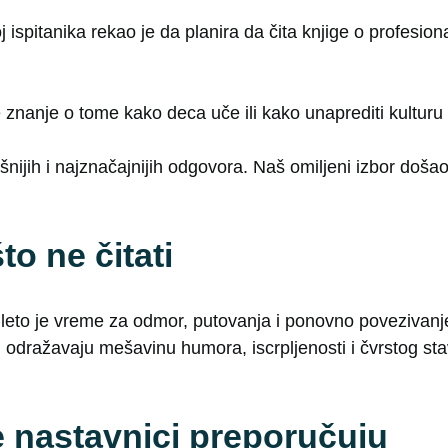
oj ispitanika rekao je da planira da čita knjige o profesi
e znanje o tome kako deca uče ili kako unaprediti kulturu u
jih i najznačajnijih odgovora. Naš omiljeni izbor došao 
to ne čitati
leto je vreme za odmor, putovanja i ponovno povezivanj
 odražavaju mešavinu humora, iscrpljenosti i čvrstog sta
e nastavnici preporučuju