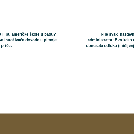
a li su američke škole u padu?
Nije svaki nastavn
va istraživača dovode u pitanje
administrator: Evo kako 
 priču.
donesete odluku (mišljenj