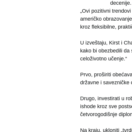
decenije.
„Ovi pozitivni trendovi
američko obrazovanje,
kroz fleksibilne, prak
U izveštaju, Kirst i C
kako bi obezbedili da
celoživotno učenje.“
Prvo, proširiti obećav
državne i savezničke o
Drugo, investirati u r
ishode kroz sve post
četvorogodišnje diplo
Na kraju, ukloniti „tv