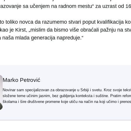
azovanje sa učenjem na radnom mestu“ za uzrast od 16
to toliko novca da razumemo stvari poput kvalifikacija kol
ao je Kirst, „mislim da bismo više obraćali pažnju na stva
naša mlada generacija napreduje.“
Marko Petrović
Novinar sam specijalizovan za obrazovanje u Srbiji i svetu. Kroz svoje teks
složene teme učinim jasnim, bez gubljenja konteksta i suštine. Pratim refo
školama i šire društvene promene koje utiču na način na koji učimo i preno