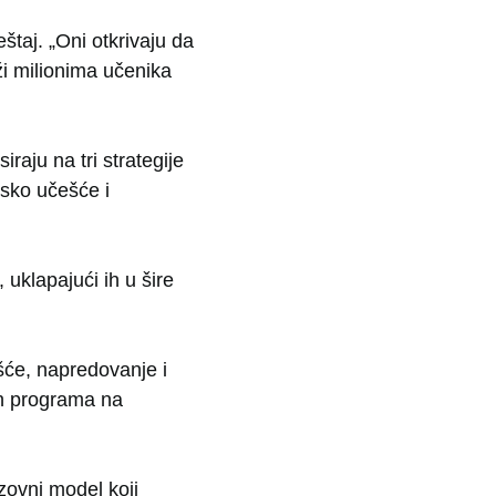
eštaj. „Oni otkrivaju da
i milionima učenika
raju na tri strategije
nsko učešće i
 uklapajući ih u šire
ešće, napredovanje i
ih programa na
azovni model koji