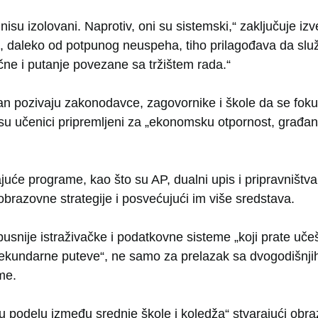
 nisu izolovani. Naprotiv, oni su sistemski,“ zaključuje izv
 daleko od potpunog neuspeha, tiho prilagođava da služ
tične i putanje povezane sa tržištem rada.“
han pozivaju zakonodavce, zagovornike i škole da se fokusi
 su učenici pripremljeni za „ekonomsku otpornost, građa
ajuće programe, kao što su AP, dualni upis i pripravništva,
brazovne strategije i posvećujući im više sredstava.
obusnije istraživačke i podatkovne sisteme „koji prate uč
sekundarne puteve“, ne samo za prelazak sa dvogodišnj
me.
rdu podelu između srednje škole i koledža“ stvarajući obr