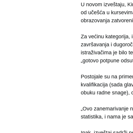
U novom izveštaju, Kir
od učešća u kursevima
obrazovanja zatvoreni
Za većinu kategorija, 
završavanja i dugoroč
istraživačima je bilo 
„gotovo potpune odsutn
Postojale su na primer
kvalifikacija (sada gl
obuku radne snage), 
„Ovo zanemarivanje nij
statistika, i nama je sa
Ipak, izveštaj sadrži n