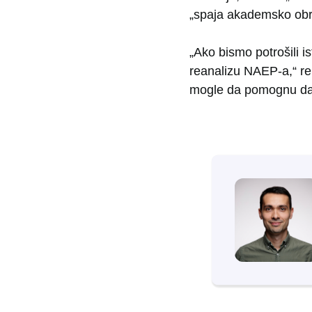
„spaja akademsko obr
„Ako bismo potrošili is
reanalizu NAEP-a,“ rek
mogle da pomognu da 