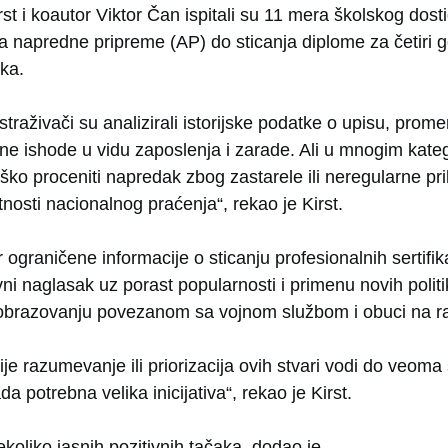
st i koautor Viktor Čan ispitali su 11 mera školskog dosti
 napredne pripreme (AP) do sticanja diplome za četiri g
ka.
istraživači su analizirali istorijske podatke o upisu, pro
ne ishode u vidu zaposlenja i zarade. Ali u mnogim kate
teško proceniti napredak zbog zastarele ili neregularne pri
osti nacionalnog praćenja“, rekao je Kirst.
 ograničene informacije o sticanju profesionalnih sertifik
avni naglasak uz porast popularnosti i primenu novih polit
obrazovanju povezanom sa vojnom službom i obuci na 
e razumevanje ili priorizacija ovih stvari vodi do veoma
da potrebna velika inicijativa“, rekao je Kirst.
ekoliko jasnih pozitivnih tačaka, dodao je.