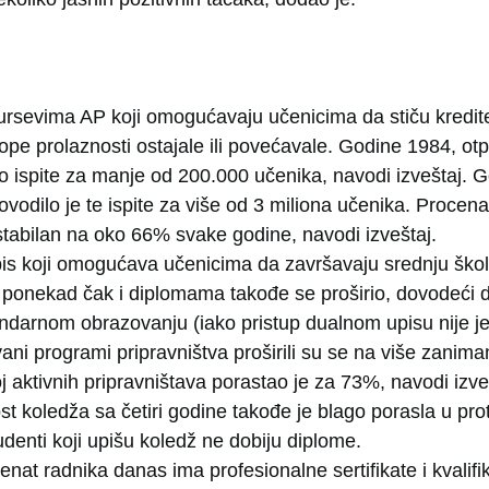
ursevima AP koji omogućavaju učenicima da stiču kredite
ope prolaznosti ostajale ili povećavale. Godine 1984, otpr
o ispite za manje od 200.000 učenika, navodi izveštaj. 
ovodilo je te ispite za više od 3 miliona učenika. Procena
stabilan na oko 66% svake godine, navodi izveštaj.
pis koji omogućava učenicima da završavaju srednju škol
 ponekad čak i diplomama takođe se proširio, dovodeći 
darnom obrazovanju (iako pristup dualnom upisu nije jed
ani programi pripravništva proširili su se na više zanima
j aktivnih pripravništava porastao je za 73%, navodi izve
t koledža sa četiri godine takođe je blago porasla u prot
denti koji upišu koledž ne dobiju diplome.
enat radnika danas ima profesionalne sertifikate i kvalif