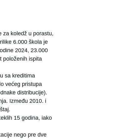
 za koledž u porastu,
ilike 6.000 škola je
Godine 2024, 23.000
t položenih ispita
u sa kreditima
do većeg pristupa
nake distribucije).
nja. Između 2010. i
štaj.
eklih 15 godina, iako
ikacije nego pre dve