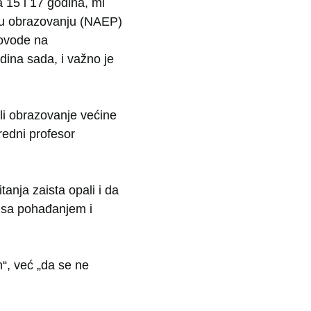
 15 i 17 godina, mi
 u obrazovanju (NAEP)
rovode na
dina sada, i važno je
li obrazovanje većine
redni profesor
anja zaista opali i da
m sa pohađanjem i
n“, već „da se ne