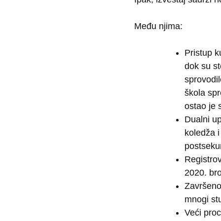
Među njima:
Pristup k
dok su st
sprovodil
škola spr
ostao je 
Dualni u
koledža i
postsekun
Registrov
2020. bro
Završenos
mnogi stu
Veći proc