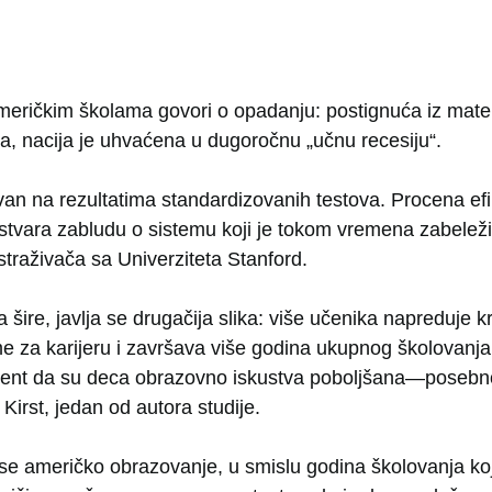
eričkim školama govori o opadanju: postignuća iz matem
a, nacija je uhvaćena u dugoročnu „učnu recesiju“.
ovan na rezultatima standardizovanih testova. Procena ef
 stvara zabludu o sistemu koji je tokom vremena zabelež
istraživača sa Univerziteta Stanford.
a šire, javlja se drugačija slika: više učenika napreduje k
e za karijeru i završava više godina ukupnog školovanja 
ment da su deca obrazovno iskustva poboljšana—posebn
Kirst, jedan od autora studije.
se američko obrazovanje, u smislu godina školovanja ko