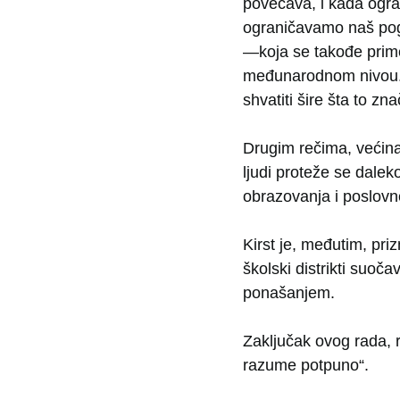
povećava, i kada ogra
ograničavamo naš pog
—koja se takođe prim
međunarodnom nivou. “
shvatiti šire šta to znač
Drugim rečima, većina
ljudi proteže se dalek
obrazovanja i poslovn
Kirst je, međutim, pri
školski distrikti suo
ponašanjem.
Zaključak ovog rada, r
razume potpuno“.