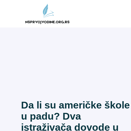
Skip
to
content
Da li su američke škole
u padu? Dva
istraživača dovode u