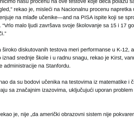
ničimo našu procenu na ove testove koje deca polažu sa
led,” rekao je, misleći na Nacionalnu procenu napretka
enjuje na mlađe učenike—and na PISA ispite koji se sp
Vrlo malo ljudi završava svoje školovanje sa 15 i 17 go
i.”
 široko diskutovanih testova meri performanse u K-12, a
o iznad srednje škole i u radnu snagu, rekao je Kirst, van
e administracije na Stanfordu.
znao da su bodovi učenika na testovima iz matematike i čit
čavaju sa značajnim izazovima, uključujući uporan proble
ekao je, nije „da američki obrazovni sistem nije pokvare