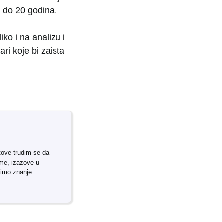
 do 20 godina.
iko i na analizu i
ri koje bi zaista
tove trudim se da
rme, izazove u
simo znanje.