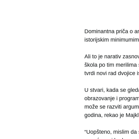
Dominantna priča o am
istorijskim minimumim
Ali to je narativ zasn
škola po tim merilima
tvrdi novi rad dvojice 
U stvari, kada se gled
obrazovanje i program
može se razviti argu
godina, rekao je Majkl 
“Uopšteno, mislim da 