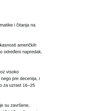
atike i čitanja na
ikasnosti američkih
io određeni napredak,
roz visoko
nego pre decenija, i
o za uzrast 16–25
je su završene,