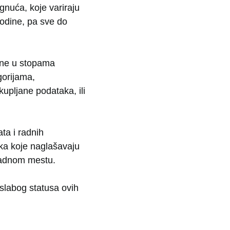
gnuća, koje variraju
odine, pa sve do
mene u stopama
gorijama,
kupljane podataka, ili
ata i radnih
ika koje naglašavaju
radnom mestu.
 slabog statusa ovih