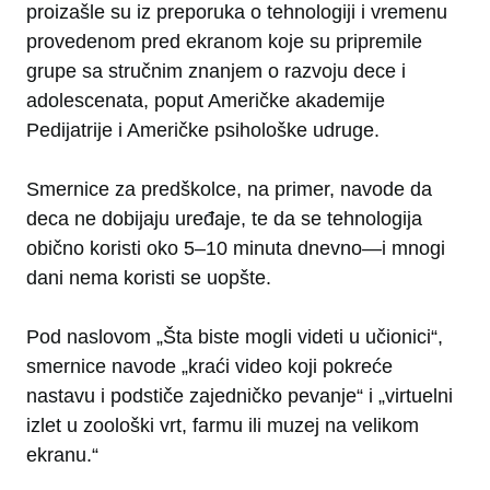
proizašle su iz preporuka o tehnologiji i vremenu
provedenom pred ekranom koje su pripremile
grupe sa stručnim znanjem o razvoju dece i
adolescenata, poput Američke akademije
Pedijatrije i Američke psihološke udruge.
Smernice za predškolce, na primer, navode da
deca ne dobijaju uređaje, te da se tehnologija
obično koristi oko 5–10 minuta dnevno—i mnogi
dani nema koristi se uopšte.
Pod naslovom „Šta biste mogli videti u učionici“,
smernice navode „kraći video koji pokreće
nastavu i podstiče zajedničko pevanje“ i „virtuelni
izlet u zoološki vrt, farmu ili muzej na velikom
ekranu.“