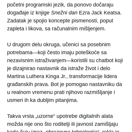
početni programski jezik, da ponovo dočaraju
događaje iz knjige
Snežni dan
Ezra Jack Keatsa.
Zadatak je spojio koncepte pismenosti, poput
zapleta i likova, sa računalnim mišljenjem.
U drugom delu okruga, učenici sa posebnim
potrebama—koji često imaju poteškoće sa
nezavisnim istraživanjem—koristili su chatbot koji
je dizajnirao nastavnik da istraže život i delo
Martina Luthera Kinga Jr., transformacije lidera
građanskih prava. Bot je pomogao nastavniku da
u realnom vremenu prati njihovo razmišljanje i
usmeri ih ka dubljim pitanjima.
Takva vrsta „uzorne“ upotrebe digitalnih alata
možda nije ono što roditelji ili javnost zamišljaju