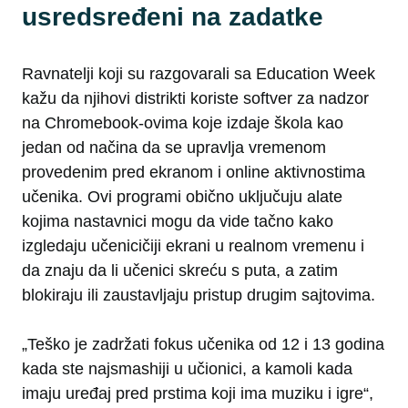
usredsređeni na zadatke
Ravnatelji koji su razgovarali sa Education Week
kažu da njihovi distrikti koriste softver za nadzor
na Chromebook-ovima koje izdaje škola kao
jedan od načina da se upravlja vremenom
provedenim pred ekranom i online aktivnostima
učenika. Ovi programi obično uključuju alate
kojima nastavnici mogu da vide tačno kako
izgledaju učenicičiji ekrani u realnom vremenu i
da znaju da li učenici skreću s puta, a zatim
blokiraju ili zaustavljaju pristup drugim sajtovima.
„Teško je zadržati fokus učenika od 12 i 13 godina
kada ste najsmashiji u učionici, a kamoli kada
imaju uređaj pred prstima koji ima muziku i igre“,