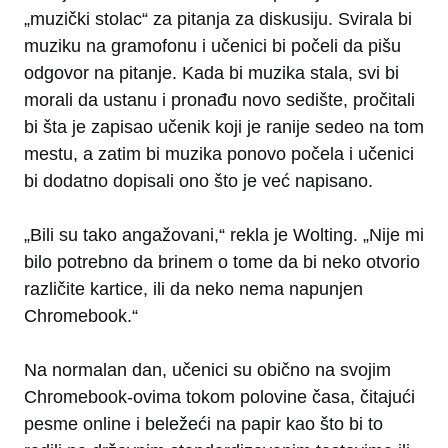
„muzički stolac“ za pitanja za diskusiju. Svirala bi
muziku na gramofonu i učenici bi počeli da pišu
odgovor na pitanje. Kada bi muzika stala, svi bi
morali da ustanu i pronađu novo sedište, pročitali
bi šta je zapisao učenik koji je ranije sedeo na tom
mestu, a zatim bi muzika ponovo počela i učenici
bi dodatno dopisali ono što je već napisano.
„Bili su tako angažovani,“ rekla je Wolting. „Nije mi
bilo potrebno da brinem o tome da bi neko otvorio
različite kartice, ili da neko nema napunjen
Chromebook.“
Na normalan dan, učenici su obično na svojim
Chromebook-ovima tokom polovine časa, čitajući
pesme online i beležeći na papir kao što bi to