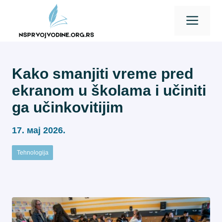
Skip
Men
to
content
Kako smanjiti vreme pred
ekranom u školama i učiniti
ga učinkovitijim
17. мај 2026.
Tehnologija