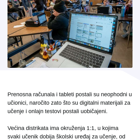
Prenosna računala i tableti postali su neophodni u
učionici, naročito zato što su digitalni materijali za
učenje i onlajn testovi postali uobičajeni.
Većina distrikata ima okruženja 1:1, u kojima
svaki učenik dobija školski uređaj za učenje, od