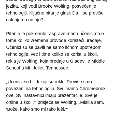
jezika, koji vodi Brooke Wolting, posvećen je
tehnologiji. Ključno pitanje glasi: Da li se previše
oslanjamo na nju?
Pitanje je pokrenulo rasprave među učenicima o
tome koliko vremena provode koristeći uređaje.
Učenici su se bavili ne samo ličnom upotrebom
tehnologije, već i time koliko se koristi u školi,
rekla je Wolting, koja predaje u Gladeville Middle
School u Mt. Juliet, Tennessee.
„Učenici su bili ti koji su rekli: ‘Previše smo
povezani na tehnologiju. Svi imamo Chromebook-
ove. Svi nastavnici imaju prezentacije. Sve je
online u školi,’“ prisjeća se Wolting. „Mislila sam,
‘Bože, kako smo mi tako loši.’“