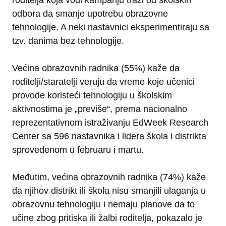
roditelja koja vodi kampanju traži od školskih
odbora da smanje upotrebu obrazovne
tehnologije. A neki nastavnici eksperimentiraju sa
tzv. danima bez tehnologije.
Većina obrazovnih radnika (55%) kaže da
roditelji/staratelji veruju da vreme koje učenici
provode koristeći tehnologiju u školskim
aktivnostima je „previše“, prema nacionalno
reprezentativnom istraživanju EdWeek Research
Center sa 596 nastavnika i lidera škola i distrikta
sprovedenom u februaru i martu.
Međutim, većina obrazovnih radnika (74%) kaže
da njihov distrikt ili škola nisu smanjili ulaganja u
obrazovnu tehnologiju i nemaju planove da to
učine zbog pritiska ili žalbi roditelja, pokazalo je