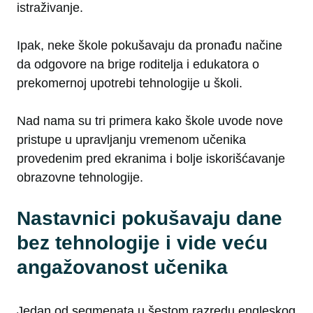
istraživanje.
Ipak, neke škole pokušavaju da pronađu načine
da odgovore na brige roditelja i edukatora o
prekomernoj upotrebi tehnologije u školi.
Nad nama su tri primera kako škole uvode nove
pristupe u upravljanju vremenom učenika
provedenim pred ekranima i bolje iskorišćavanje
obrazovne tehnologije.
Nastavnici pokušavaju dane
bez tehnologije i vide veću
angažovanost učenika
Jedan od segmenata u šestom razredu engleskog