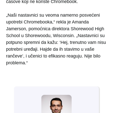
časove koji ne koriste Chromebook.
„Naši nastavnici su veoma namerno posvećeni
upotrebi Chromebooka,“ rekla je Amanda
Jamerson, pomoćnica direktora Shorewood High
School u Shorewoodu, Wisconsin. „Nastavnici su
potpuno spremni da kažu: ‘Hej, trenutno vam nisu
potrebni uređaji. Hajde da ih stavimo u vaše
rančeve’, i učenici to efikasno reaguju. Nije bilo
problema.“