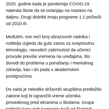
2020. godine kada je pandemija COVID-19
naterala škole da se oslanjaju na nastavu na
daljinu. Drugi distrikti imaju programe 1:1 počevši
od 2010-ih.
Međutim, sve veći broj obrazovnih radnika i
roditelja izgleda da gubi zanos za sveprisutnu
tehnologiju, navodeći zabrinutost da učenici
provode previše vremena na uređajima, što
dovodi do problema u ponašanju i mentalnog
zdravlja, kao i do pada u akademskim
postignućima.
Do sada je nekoliko državnih skupština predložilo
zakone koji bi ograničili vreme učenika
provedenog pred ekranima u školama. Grupa