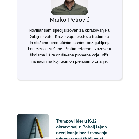
Marko Petrović
Novinar sam specijalizovan za obrazovanje u
Srbiji i svetu. Kroz svoje tekstove trudim se
da složene teme učinim jasnim, bez gubljenja
konteksta i suštine. Pratim reforme, izazove u
školama i šire društvene promene koje utiču
na način na koji učimo i prenosimo znanje.
Trumpov lider u K-12
obrazovanju: Poboljšajmo
ocenjivanje bez žrtvovanja
odgovornosti (Mišljenje)