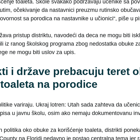
išćenje toaleta. Škole svakako podržavaju učenike sa 
tim, očekivanje da nastavnici preuzmu rutinsko obučav
ovornost sa porodica na nastavnike u učionici“, piše u p
va pristup distriktu, navodeći da deca ne mogu biti iskl
ili iz ranog školskog programa zbog nedostatka obuke za
ge ne mogu biti uslov za upis.
kti i države prebacuju teret 
 toaleta na porodice
itike variraju. Ukraj lotren: Utah sada zahteva da učeni
upisa u javnu školu, osim ako nemaju dokumentovanu inv
 politika oko obuke za korišćenje toaleta, distrikti pon
o County na Floridi nedavno je postao centralna tema jer