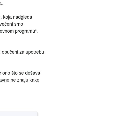
a.
n, koja nadgleda
svećeni smo
zovnom programu“,
su obučeni za upotrebu
e ono što se dešava
stavno ne znaju kako