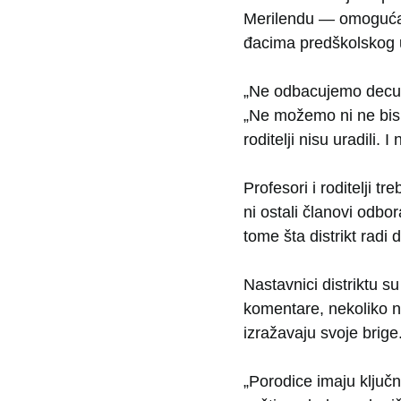
Merilendu — omogućava
đacima predškolskog u
„Ne odbacujemo decu“
„Ne možemo ni ne bismo
roditelji nisu uradili.
Profesori i roditelji t
ni ostali članovi odbo
tome šta distrikt radi 
Nastavnici distriktu 
komentare, nekoliko n
izražavaju svoje brige
„Porodice imaju ključ