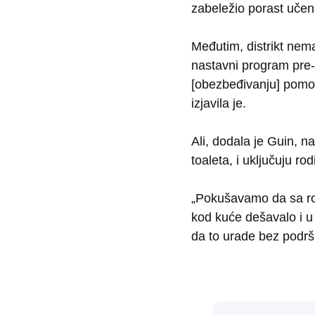
zabeležio porast učeni
Međutim, distrikt nem
nastavni program pre-
[obezbeđivanju] pomo
izjavila je.
Ali, dodala je Guin, n
toaleta, i uključuju rodi
„Pokušavamo da sa rod
kod kuće dešavalo i u 
da to urade bez podrš