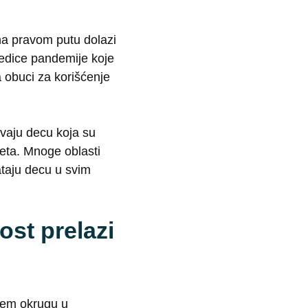
 na pravom putu dolazi
ledice pandemije koje
 obuci za korišćenje
avaju decu koja su
leta. Mnoge oblasti
ataju decu u svim
st prelazi
ćem okrugu u