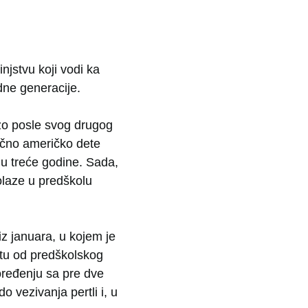
njstvu koji vodi ka
dne generacije.
zo posle svog drugog
ečno američko dete
u treće godine. Sada,
dolaze u predškolu
z januara, u kojem je
stu od predškolskog
oređenju sa pre dve
 vezivanja pertli i, u