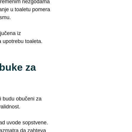
povremenim nezgodama
anje u toaletu pomera
ismu.
jučena iz
 upotrebu toaleta.
obuke za
ci budu obučeni za
alidnost.
ekad uvode sopstvene.
 razmatra da zahteva