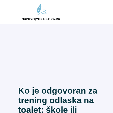
Skip
to
content
Ko je odgovoran za
trening odlaska na
toalet: škole ili