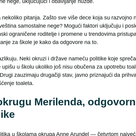
ne nege, uključujući i obavljanje nužde.
a nekoliko pitanja. Zašto sve više dece koja su razvojno
veština samostalne nege? Mogući faktori uključuju i pos
ski ograničene roditelje i promene u trendovima pristupa
itanje za škole je kako da odgovore na to.
azlikuju. Neki okruzi i države nameću politike koje spreč
e upišu u školu ukoliko još nisu obučena za upotrebu toa
Drugi zauzimaju drugačiji stav, javno priznajući da prihv
ćenje toaleta.
krugu Merilenda, odgovorno
ike
itika u školama okruga Anne Arundel — četvrtom najve