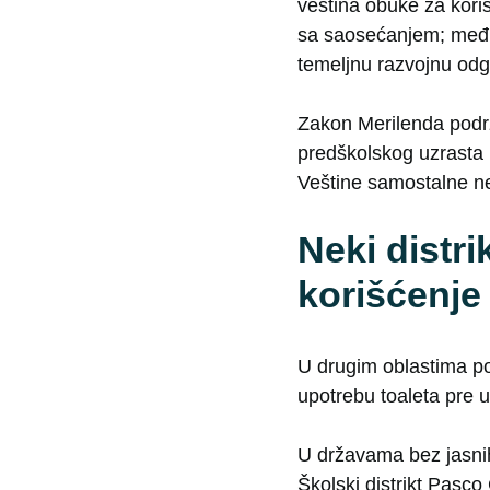
veština obuke za kor
sa saosećanjem; među
temeljnu razvojnu odg
Zakon Merilenda podrža
predškolskog uzrasta 
Veštine samostalne ne
Neki distri
korišćenje
U drugim oblastima pol
upotrebu toaleta pre 
U državama bez jasnih
Školski distrikt Pasc