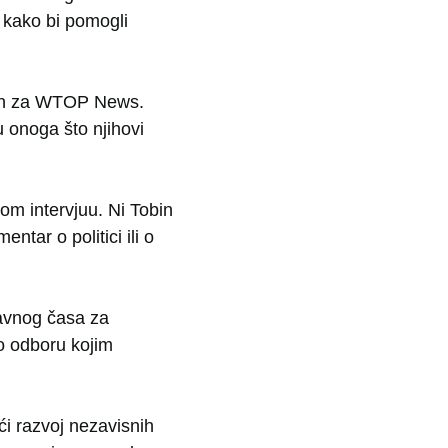
 kako bi pomogli
bin za WTOP News.
 onoga što njihovi
 tom intervjuu. Ni Tobin
tar o politici ili o
javnog časa za
o odboru kojim
ći razvoj nezavisnih