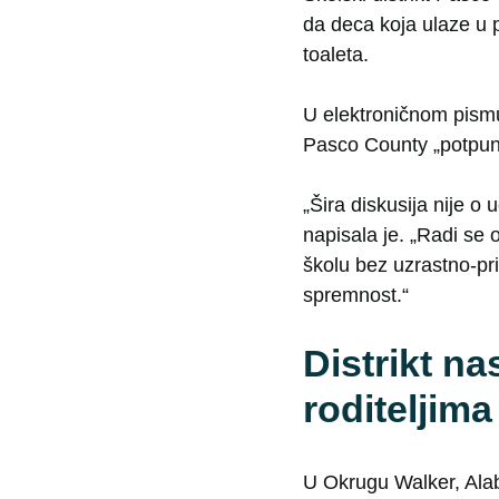
da deca koja ulaze u 
toaleta.
U elektroničnom pismu
Pasco County „potpuno
„Šira diskusija nije o
napisala je. „Radi se 
školu bez uzrastno-pri
spremnost.“
Distrikt na
roditeljima
U Okrugu Walker, Alab