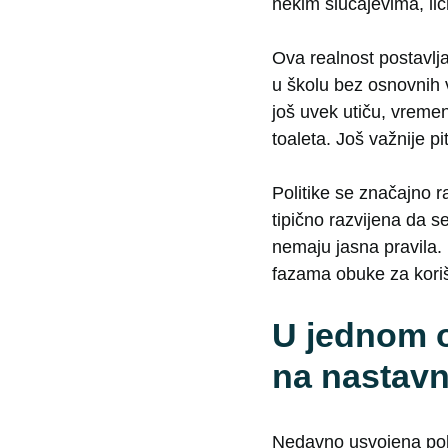
nekim slučajevima, lič
Ova realnost postavlj
u školu bez osnovnih 
još uvek utiču, vremen
toaleta. Još važnije p
Politike se značajno r
tipično razvijena da s
nemaju jasna pravila. 
fazama obuke za koriš
U jednom o
na nastavn
Nedavno usvojena pol