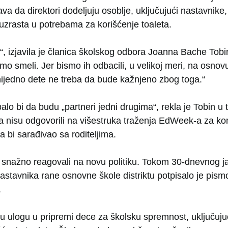
 da direktori dodeljuju osoblje, uključujući nastavnike,
zrasta u potrebama za korišćenje toaleta.
, izjavila je članica školskog odbora Joanna Bache To
 smeli. Jer bismo ih odbacili, u velikoj meri, na osnovu
 I nijedno dete ne treba da bude kažnjeno zbog toga.“
rebalo bi da budu „partneri jedni drugima“, rekla je Tobin u
ra nisu odgovorili na višestruka traženja EdWeek-a za komen
da bi sarađivao sa roditeljima.
su snažno reagovali na novu politiku. Tokom 30-dnevnog 
astavnika rane osnovne škole distriktu potpisalo je pism
.
nu ulogu u pripremi dece za školsku spremnost, uključuju