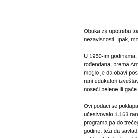
Obuka za upotrebu toal
nezavisnosti. Ipak, m
U 1950-im godinama, 
rođendana, prema Amer
moglo je da obavi pos
rani edukatori izvešta
noseći pelene ili gaće 
Ovi podaci se poklapa
učestvovalo 1.163 ran
programa pa do trećeg 
godine, teži da savlad