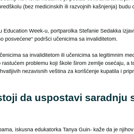
predškolu (bez medicinskih ili razvojnih kašnjenja) bud
 Education Week-u, portparolka Stefanie Sedakka izjavil
 posvećene“ podršci učenicima sa invaliditetom.
 učenicima sa invaliditetom ili učenicima sa legitimnim m
o rastućem problemu koji škole širom zemlje osećaju, a to
hvatljivih nezavisnih veština za korišćenje kupatila i pri
stoji da uspostavi saradnju 
ama, iskusna edukatorka Tanya Guin- kaže da je njihov 