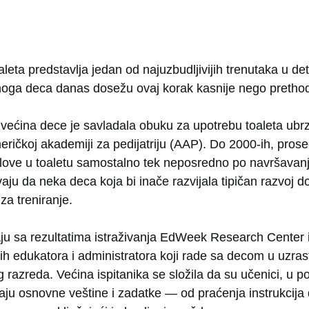
eta predstavlja jedan od najuzbudljivijih trenutaka u deti
noga deca danas dosežu ovaj korak kasnije nego pretho
većina dece je savladala obuku za upotrebu toaleta ubr
ičkoj akademiji za pedijatriju (AAP). Do 2000‑ih, pros
love u toaletu samostalno tek neposredno po navršavanj
vaju da neka deca koja bi inače razvijala tipičan razvoj 
za treniranje.
ju sa rezultatima istraživanja EdWeek Research Center i
ih edukatora i administratora koji rade sa decom u uzra
razreda. Većina ispitanika se složila da su učenici, u p
aju osnovne veštine i zadatke — od praćenja instrukcija do