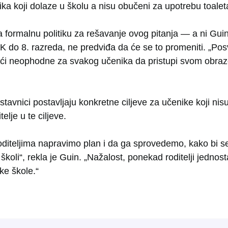
ka koji dolaze u školu a nisu obučeni za upotrebu toalet
a formalnu politiku za rešavanje ovog pitanja — a ni Gui
K do 8. razreda, ne predviđa da će se to promeniti. „Po
ći neophodne za svakog učenika da pristupi svom obra
astavnici postavljaju konkretne ciljeve za učenike koji ni
telje u te ciljeve.
iteljima napravimo plan i da ga sprovedemo, kako bi s
školi“, rekla je Guin. „Nažalost, ponekad roditelji jedno
ke škole.“