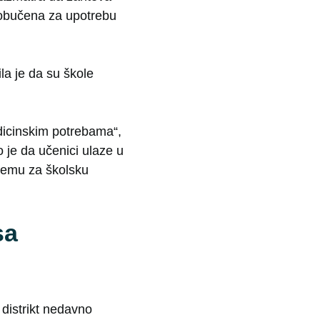
u obučena za upotrebu
a je da su škole
edicinskim potrebama“,
 je da učenici ulaze u
premu za školsku
sa
distrikt nedavno