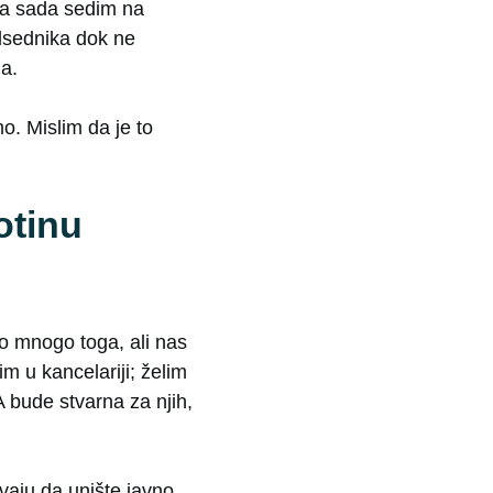
 a sada sedim na
dsednika dok ne
ja.
o. Mislim da je to
totinu
mo mnogo toga, ali nas
 u kancelariji; želim
bude stvarna za njih,
vaju da unište javno