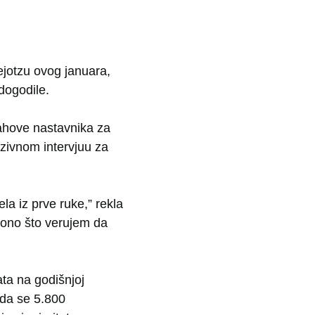
ejotzu ovog januara,
dogodile.
rahove nastavnika za
uzivnom intervjuu za
la iz prve ruke,” rekla
e ono što verujem da
ata na godišnjoj
ada se 5.800