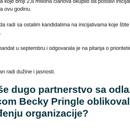
koje broji 2,8 miliona članova okupilo da postavi inicijati
a ovu godinu.
i da radi sa ostalim kandidatima na inicijativama koje šti
.
ndat u septembru i odgovarala je na pitanja o prioriteti
an radi dužine i jasnosti.
še dugo partnerstvo sa odl
om Becky Pringle oblikoval
đenju organizacije?