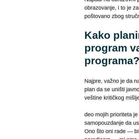
obrazovanje, i to je z
poštovano zbog stručno
Kako plani
program va
programa
Najpre, važno je da n
plan da se uništi jav
veštine kritičkog mišlj
deo mojih prioriteta
samopouzdanje da usta
Ono što oni rade — bi