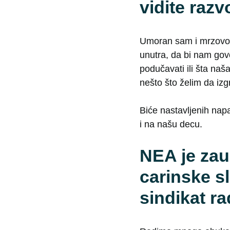
vidite razv
Umoran sam i mrzovolj 
unutra, da bi nam gov
podučavati ili šta naš
nešto što želim da iz
Biće nastavljenih napa
i na našu decu.
NEA je zau
carinske sl
sindikat r