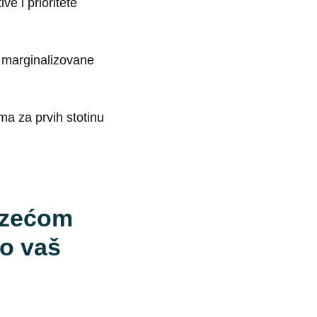
ve i prioritete
te marginalizovane
ma za prvih stotinu
azećom
o vaš