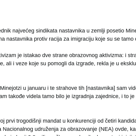
dnik najvećeg sindikata nastavnika u zemlji posetio Min
a nastavnika protiv racija za imigraciju koje su se tamo 
ivizam je istakao dve strane obrazovnog aktivizma: i st
e, ali i veze koje su pomogli da izgrade, rekla je u ekskl
Minejotzi u januaru i te strahove tih [nastavnika] sam vide
sam takođe videla tamo bilo je izgradnja zajednice, i to j
j prvi trogodišnji mandat u konkurenciji od četiri kandid
ka Nacionalnog udruženja za obrazovanje (NEA) ovde, k