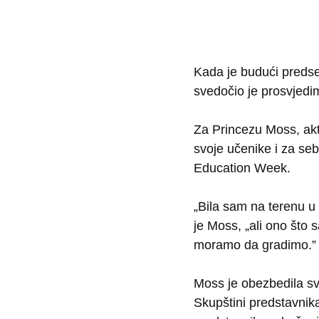
Kada je budući predse
svedočio je prosvjedim
Za Princezu Moss, akt
svoje učenike i za seb
Education Week.
„Bila sam na terenu u 
je Moss, „ali ono što 
moramo da gradimo.”
Moss je obezbedila svo
Skupštini predstavni