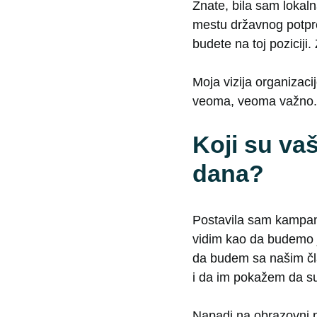
Znate, bila sam lokal
mestu državnog potpr
budete na toj poziciji.
Moja vizija organizaci
veoma, veoma važno.
Koji su vaš
dana?
Postavila sam kampanju
vidim kao da budemo j
da budem sa našim čl
i da im pokažem da su 
Napadi na obrazovni p