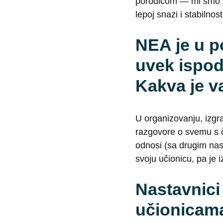
porodicom — mi smo k
lepoj snazi i stabilnos
NEA je u p
uvek ispod
Kakva je v
U organizovanju, izgr
razgovore o svemu s 
odnosi (sa drugim nasta
svoju učionicu, pa je
Nastavnici
učionicama