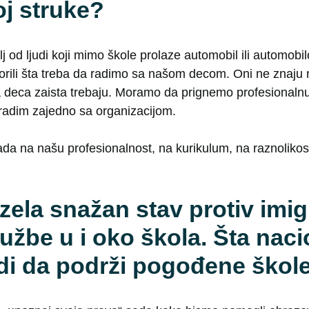
oj struke?
od ljudi koji mimo škole prolaze automobil ili automobilo
orili šta treba da radimo sa našom decom. Oni ne znaju 
a deca zaista trebaju. Moramo da prignemo profesionalnu 
gradim zajedno sa organizacijom.
da na našu profesionalnost, na kurikulum, na raznolikost,
zela snažan stav protiv imig
užbe u i oko škola. Šta naci
adi da podrži pogođene škol