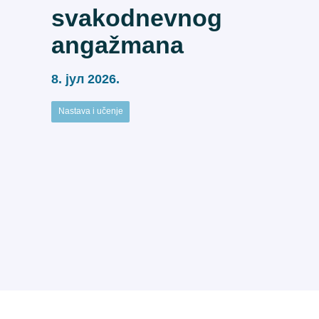
svakodnevnog
angažmana
8. јул 2026.
Nastava i učenje