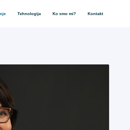
nje
Tehnologija
Ko smo mi?
Kontakt