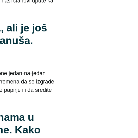
naši članovi upute ka
ali je još
Januša.
 one jedan-na-jedan
vremena da se izgrade
 papirje ili da sredite
.
enama u
ine. Kako