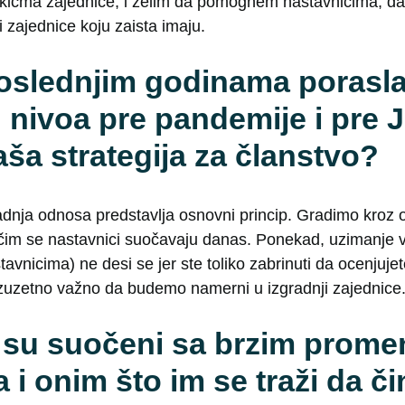
ičma zajednice, i želim da pomognem nastavnicima, da 
ti zajednice koju zaista imaju.
oslednjim godinama porasla, 
 nivoa pre pandemije i pre 
aša strategija za članstvo?
adnja odnosa predstavlja osnovni princip. Gradimo kroz
čim se nastavnici suočavaju danas. Ponekad, uzimanje 
vnicima) ne desi se jer ste toliko zabrinuti da ocenjujete
 izuzetno važno da budemo namerni u izgradnji zajednice
 su suočeni sa brzim prom
 i onim što im se traži da č