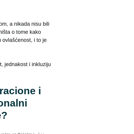
m, a nikada nisu bili
ništa o tome kako
ovlašćenost, i to je
 jednakost i inkluziju
racione i
onalni
e?