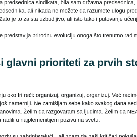
na predsednica sindikata, bila sam državna predsednica,
edsednika, ali nikada ne možete da razumete ulogu pre
 Zato je to zaista uzbudljivo, ali isto tako i putovanje učen
je predstavlja prirodnu evoluciju onoga što trenutno radim
i glavni prioriteti za prvih s
 oko tri reči: organizuj, organizuj, organizuj. Već radi
oš namerniji. Ne zamišljam sebe kako svakog dana sedim
anovima. Želim da razgovaram sa ljudima. Želim da NEA 
radili u najplemenitijem pozivu na svetu.
oziv su zabrinjavajući—ali znam da naši kritičari pokuša