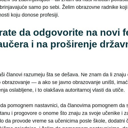
abrinjavajuće samo po sebi. Želim obrazovne radnike koji
sti koju donose profesiji.
rate da odgovorite na novi f
učera i na proširenje držav
?
aši članovi razumeju šta se dešava. Ne znam da li znaju 
no obrazovanje — a ako se javno obrazovanje uništi, imać
enja oslablјene, i to olakšava autoritarnoj vlasti da utiče.
 je da pomognem nastavnici, da članovima pomognem da 
nu i progovore o onome što znaju za svoje učenike i z
lo da provode vreme sa učenicima posle škole, dodatni č