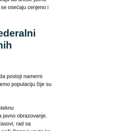
 se osećaju cenjeno i
ederalni
nih
da postoji namerni
emo populaciju čije su
steknu
a javno obrazovanje.
asovi, rad sa