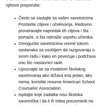
njihove preporuke:
Često se sastajte sa vašim savetnicima.
Postavite ciljeve i očekivanja. Redovno
proveravajte napredak tih ciljeva i šta
pomaže, a šta odmaže uspehu učenika.
Omogućite savetnicima vreme tokom
sastanaka sa osobljem da razgovaraju o
svom radu i kako on povezuje i podržava
ono što nastavnici rade.
Upoznajte se sa modelom školskog
savetovanja ako država ima jedan; ako
nema, koristite resurse American School
Counselor Association.
Ispitajte koje zadatke nisu školska
savetnička i da li ih treba preusmeriti na