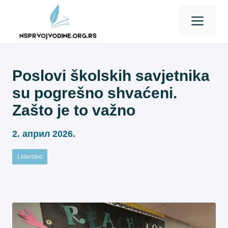
Skip
Men
to
content
Poslovi školskih savjetnika
su pogrešno shvaćeni.
Zašto je to važno
2. април 2026.
Liderstvo