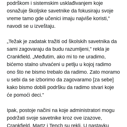
podrškom i sistemskim usklađivanjem koje
osnažuje školjske savetnike da fokusiraju svoje
vreme tamo gde učenici imaju najviše koristi,”
navodi se u izveštaju.
„Težak je zadatak tražiti od školskih savetnika da
sami zagovaraju da budu razumljeni,” rekla je
Crankfield. „Međutim, ako mi to ne uradimo,
bićemo stalno uhvaćeni u petlju u kojoj radimo
ono što ne bismo trebalo da radimo. Zato moramo
u sebi da se izborimo da zagovaramo [za sebe]
kako bismo dobili podršku da radimo stvari koje
će pomoći deci.”
Ipak, postoje načini na koje administratori mogu
podržati svoje savetnike kroz ove izazove,
Crankfield, Martz i Tench su rekli. U nastavku