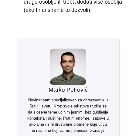
drugo osoblje ili treba dodati više osoblja
(ako finansiranje to dozvoli).
Marko Petrović
Novinar sam specijalizovan za obrazovanje u
Srbiji i svetu. Kroz svoje tekstove trudim se
da složene teme učinim jasnim, bez gubljenja
konteksta i suštine. Pratim reforme, izazove u
školama i šire društvene promene koje utiču
na način na koji učimo i prenosimo znanje.