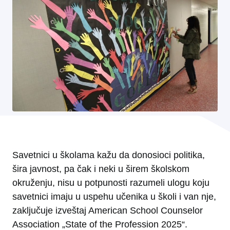
Savetnici u školama kažu da donosioci politika,
šira javnost, pa čak i neki u širem školskom
okruženju, nisu u potpunosti razumeli ulogu koju
savetnici imaju u uspehu učenika u školi i van nje,
zaključuje izveštaj American School Counselor
Association „State of the Profession 2025“.