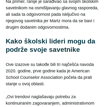
Na primer, ranije je sarađivao sa svojim školskim
savetnikom na osmišljavanju glavnog rasporeda,
ali sada ta odgovornost pada isključivo na
njegovog savetnika jer Martz mora da se bavi i
drugim dodanim odgovornostima.
Kako školski lideri mogu da
podrže svoje savetnike
Ove izazove su takođe bili tri najčešća navoda
2020. godine, prve godine kada je American
School Counselor Association počela da prati
stanje u ovoj oblasti.
„Ovi trendovi naglašavaju potrebu za
kontinuiranim zagovaranjem, administrativnom