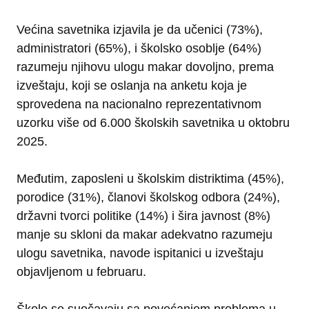
Većina savetnika izjavila je da učenici (73%),
administratori (65%), i školsko osoblje (64%)
razumeju njihovu ulogu makar dovoljno, prema
izveštaju, koji se oslanja na anketu koja je
sprovedena na nacionalno reprezentativnom
uzorku više od 6.000 školskih savetnika u oktobru
2025.
Međutim, zaposleni u školskim distriktima (45%),
porodice (31%), članovi školskog odbora (24%),
državni tvorci politike (14%) i šira javnost (8%)
manje su skloni da makar adekvatno razumeju
ulogu savetnika, navode ispitanici u izveštaju
objavljenom u februaru.