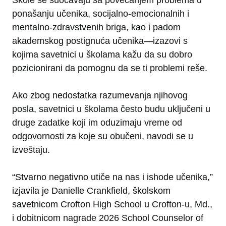
Škole se suočavaju sa povećanjem problema u
ponašanju učenika, socijalno-emocionalnih i
mentalno-zdravstvenih briga, kao i padom
akademskog postignuća učenika—izazovi s
kojima savetnici u školama kažu da su dobro
pozicionirani da pomognu da se ti problemi reše.
Ako zbog nedostatka razumevanja njihovog
posla, savetnici u školama često budu uključeni u
druge zadatke koji im oduzimaju vreme od
odgovornosti za koje su obučeni, navodi se u
izveštaju.
“Stvarno negativno utiče na nas i ishode učenika,”
izjavila je Danielle Crankfield, školskom
savetnicom Crofton High School u Crofton-u, Md.,
i dobitnicom nagrade 2026 School Counselor of