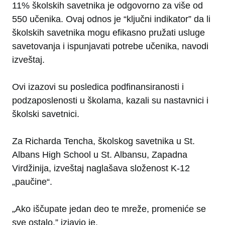
11% školskih savetnika je odgovorno za više od
550 učenika. Ovaj odnos je “ključni indikator” da li
školskih savetnika mogu efikasno pružati usluge
savetovanja i ispunjavati potrebe učenika, navodi
izveštaj.
Ovi izazovi su posledica podfinansiranosti i
podzaposlenosti u školama, kazali su nastavnici i
školski savetnici.
Za Richarda Tencha, školskog savetnika u St.
Albans High School u St. Albansu, Zapadna
Virdžinija, izveštaj naglašava složenost K-12
„paučine“.
„Ako iščupate jedan deo te mreže, promeniće se
sve ostalo,” izjavio je.