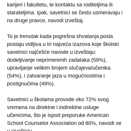
karijeri i fakultetu, te kontaktu sa roditeljima ili
starateljima. Ipak, savetnici se često usmeravaju i
na druge pravce, navodi izveštaj.
To je trenutak kada pogrešna shvatanja posla
postaju vidljiva u tri najveća izazova koje školski
savetnici najčešće navode u izveštaju:
dodeljivanje neprimerenih zadataka (59%),
upravljanje velikim brojem slučajeva/učenika
(54%), i zatvaranje jaza u mogućnostima i
postignućima (49%).
Savetnici u školama provode oko 72% svog
vremena na direktne i indirektne usluge
učenicima, što je ispod preporuke American
School Counselor Association od 80%, navodi se