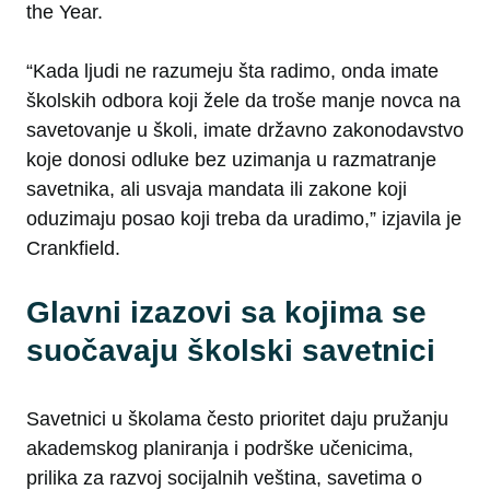
the Year.
“Kada ljudi ne razumeju šta radimo, onda imate
školskih odbora koji žele da troše manje novca na
savetovanje u školi, imate državno zakonodavstvo
koje donosi odluke bez uzimanja u razmatranje
savetnika, ali usvaja mandata ili zakone koji
oduzimaju posao koji treba da uradimo,” izjavila je
Crankfield.
Glavni izazovi sa kojima se
suočavaju školski savetnici
Savetnici u školama često prioritet daju pružanju
akademskog planiranja i podrške učenicima,
prilika za razvoj socijalnih veština, savetima o