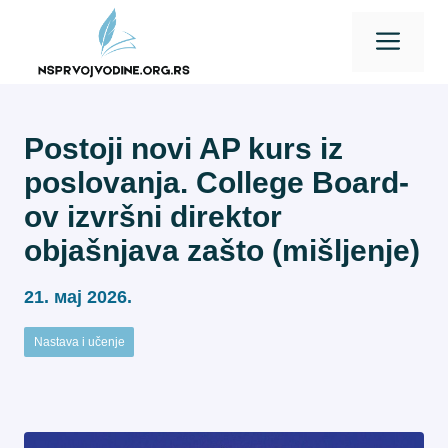
Skip
Men
to
content
Postoji novi AP kurs iz
poslovanja. College Board-
ov izvršni direktor
objašnjava zašto (mišljenje)
21. мај 2026.
Nastava i učenje