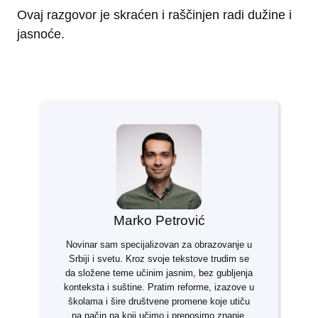
Ovaj razgovor je skraćen i raščinjen radi dužine i
jasnoće.
Marko Petrović
Novinar sam specijalizovan za obrazovanje u
Srbiji i svetu. Kroz svoje tekstove trudim se
da složene teme učinim jasnim, bez gubljenja
konteksta i suštine. Pratim reforme, izazove u
školama i šire društvene promene koje utiču
na način na koji učimo i prenosimo znanje.