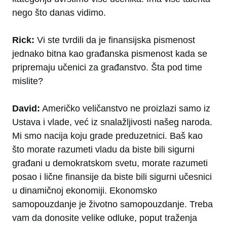
nego što danas vidimo.
Rick:
Vi ste tvrdili da je finansijska pismenost
jednako bitna kao građanska pismenost kada se
pripremaju učenici za građanstvo. Šta pod time
mislite?
David:
Američko veličanstvo ne proizlazi samo iz
Ustava i vlade, već iz snalažljivosti našeg naroda.
Mi smo nacija koju grade preduzetnici. Baš kao
što morate razumeti vladu da biste bili sigurni
građani u demokratskom svetu, morate razumeti
posao i lične finansije da biste bili sigurni učesnici
u dinamičnoj ekonomiji. Ekonomsko
samopouzdanje je životno samopouzdanje. Treba
vam da donosite velike odluke, poput traženja