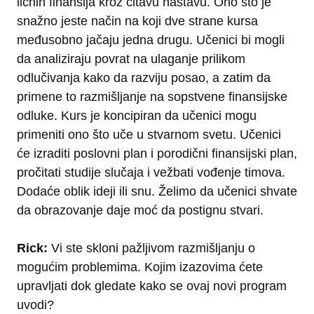
ličnih finansija kroz čitavu nastavu. Ono što je
snažno jeste način na koji dve strane kursa
međusobno jačaju jedna drugu. Učenici bi mogli
da analiziraju povrat na ulaganje prilikom
odlučivanja kako da razviju posao, a zatim da
primene to razmišljanje na sopstvene finansijske
odluke. Kurs je koncipiran da učenici mogu
primeniti ono što uče u stvarnom svetu. Učenici
će izraditi poslovni plan i porodični finansijski plan,
pročitati studije slučaja i vežbati vođenje timova.
Dodaće oblik ideji ili snu. Želimo da učenici shvate
da obrazovanje daje moć da postignu stvari.
Rick:
Vi ste skloni pažljivom razmišljanju o
mogućim problemima. Kojim izazovima ćete
upravljati dok gledate kako se ovaj novi program
uvodi?