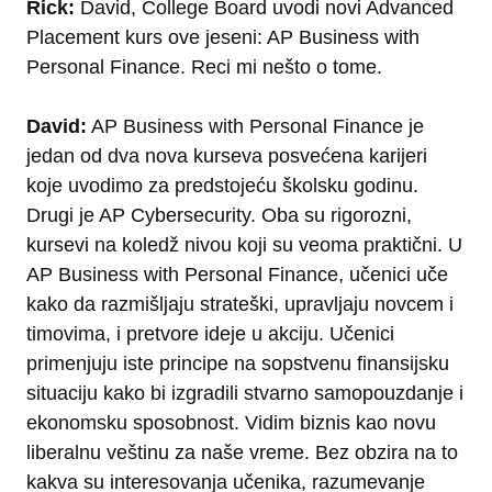
Rick:
David, College Board uvodi novi Advanced
Placement kurs ove jeseni: AP Business with
Personal Finance. Reci mi nešto o tome.
David:
AP Business with Personal Finance je
jedan od dva nova kurseva posvećena karijeri
koje uvodimo za predstojeću školsku godinu.
Drugi je AP Cybersecurity. Oba su rigorozni,
kursevi na koledž nivou koji su veoma praktični. U
AP Business with Personal Finance, učenici uče
kako da razmišljaju strateški, upravljaju novcem i
timovima, i pretvore ideje u akciju. Učenici
primenjuju iste principe na sopstvenu finansijsku
situaciju kako bi izgradili stvarno samopouzdanje i
ekonomsku sposobnost. Vidim biznis kao novu
liberalnu veštinu za naše vreme. Bez obzira na to
kakva su interesovanja učenika, razumevanje