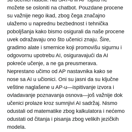
možete se osloniti na chatbot. Pouzdane procene
su važnije nego ikad, zbog čega značajno
ulažemo u naprednu bezbednost i tehnička
poboljšanja kako bismo osigurali da naše procene
uvek odražavaju ono što učenici znaju. Šire,
gradimo alate i smernice koji promovišu sigurnu i
odgovornu upotrebu AI, osiguravajući da AI
pokreće učenje, a ne ga preusmerava.
Neprestano učimo od AP nastavnika kako se
nose sa AI u učionici. Oni su jasni da su ključne
veštine naglašene u AP-u—ispitivanje izvora i
ovladavanje poznavanja osnova—još važnije dok
učenici prolaze kroz sumnjivi AI sadržaj. Nismo
odustali od matematike zbog kalkulatora i nećemo
odustati od čitanja i pisanja zbog velikih jezičkih
modela.