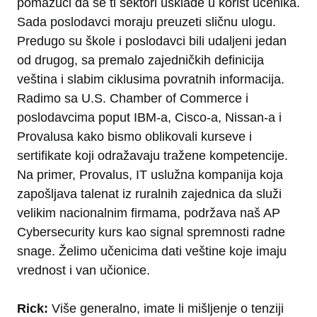
pomažući da se ti sektori usklade u korist učenika.
Sada poslodavci moraju preuzeti sličnu ulogu.
Predugo su škole i poslodavci bili udaljeni jedan
od drugog, sa premalo zajedničkih definicija
veština i slabim ciklusima povratnih informacija.
Radimo sa U.S. Chamber of Commerce i
poslodavcima poput IBM-a, Cisco-a, Nissan-a i
Provalusa kako bismo oblikovali kurseve i
sertifikate koji odražavaju tražene kompetencije.
Na primer, Provalus, IT uslužna kompanija koja
zapošljava talenat iz ruralnih zajednica da služi
velikim nacionalnim firmama, podržava naš AP
Cybersecurity kurs kao signal spremnosti radne
snage. Želimo učenicima dati veštine koje imaju
vrednost i van učionice.
Rick:
Više generalno, imate li mišljenje o tenziji