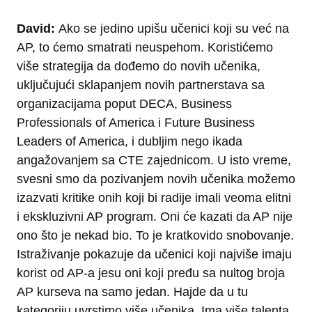
David:
Ako se jedino upišu učenici koji su već na
AP, to ćemo smatrati neuspehom. Koristićemo
više strategija da dođemo do novih učenika,
uključujući sklapanjem novih partnerstava sa
organizacijama poput DECA, Business
Professionals of America i Future Business
Leaders of America, i dubljim nego ikada
angažovanjem sa CTE zajednicom. U isto vreme,
svesni smo da pozivanjem novih učenika možemo
izazvati kritike onih koji bi radije imali veoma elitni
i ekskluzivni AP program. Oni će kazati da AP nije
ono što je nekad bio. To je kratkovido snobovanje.
Istraživanje pokazuje da učenici koji najviše imaju
korist od AP-a jesu oni koji pređu sa nultog broja
AP kurseva na samo jedan. Hajde da u tu
kategoriju uvrstimo više učenika. Ima više talenta