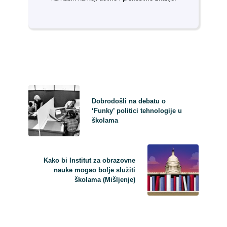
Dobrodošli na debatu o
‘Funky’ politici tehnologije u
školama
Kako bi Institut za obrazovne
nauke mogao bolje služiti
školama (Mišljenje)