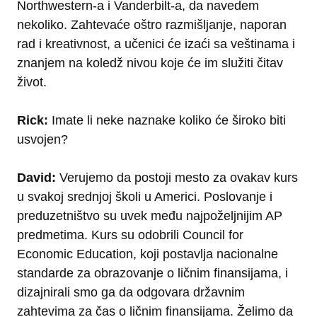
Northwestern-a i Vanderbilt-a, da navedem
nekoliko. Zahtevaće oštro razmišljanje, naporan
rad i kreativnost, a učenici će izaći sa veštinama i
znanjem na koledž nivou koje će im služiti čitav
život.
Rick:
Imate li neke naznake koliko će široko biti
usvojen?
David:
Verujemo da postoji mesto za ovakav kurs
u svakoj srednjoj školi u Americi. Poslovanje i
preduzetništvo su uvek među najpoželjnijim AP
predmetima. Kurs su odobrili Council for
Economic Education, koji postavlja nacionalne
standarde za obrazovanje o ličnim finansijama, i
dizajnirali smo ga da odgovara državnim
zahtevima za čas o ličnim finansijama. Želimo da