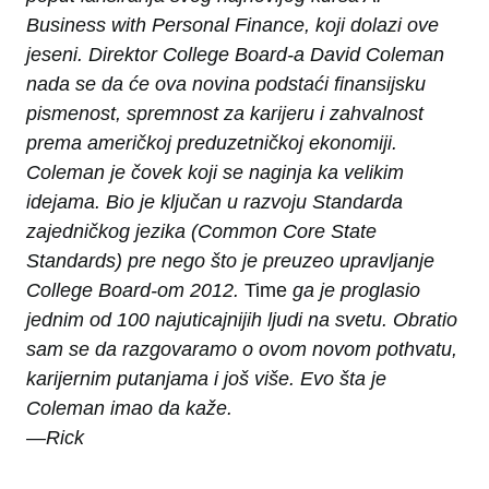
Business with Personal Finance, koji dolazi ove
jeseni. Direktor College Board-a David Coleman
nada se da će ova novina podstaći finansijsku
pismenost, spremnost za karijeru i zahvalnost
prema američkoj preduzetničkoj ekonomiji.
Coleman je čovek koji se naginja ka velikim
idejama. Bio je ključan u razvoju Standarda
zajedničkog jezika (Common Core State
Standards) pre nego što je preuzeo upravljanje
College Board-om 2012.
Time
ga je proglasio
jednim od 100 najuticajnijih ljudi na svetu. Obratio
sam se da razgovaramo o ovom novom pothvatu,
karijernim putanjama i još više. Evo šta je
Coleman imao da kaže.
—Rick