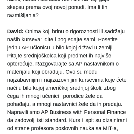
skepsu prema ovoj novoj ponudi. Ima li tih
razmišljanja?
David:
Onima koji brinu o rigoroznosti ili sadržaju
naših kurseva: idite i pogledajte sami. Posetite
jednu AP učionicu u bilo kojoj državi u zemlji.
Pitajte srednjoškolca koji predmet ih najviše
opterećuje. Razgovarajte sa AP nastavnikom o
materijalu koji obrađuju. Ovo su među
najzabavnijim i najizazovnijim kursevima koje ćete
naći u bilo kojoj američkoj srednjoj školi, zbog
čega ih mnogi učenici i porodice žele da
pohađaju, a mnogi nastavnici žele da ih predaju.
Napravili smo AP Business with Personal Finance
da zadovolji isti standard. Kurs i ispit su dizajnirani
od strane profesora poslovnih nauka sa MIT-a,