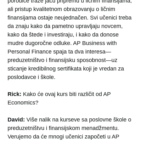
porodice traže jaču pripremu u ličnim finansijama,
ali pristup kvalitetnom obrazovanju o ličnim
finansijama ostaje neujednačen. Svi učenici treba
da znaju kako da pametno upravljaju novcem,
kako da štede i investiraju, i kako da donose
mudre dugoročne odluke. AP Business with
Personal Finance spaja ta dva interesa—
preduzetništvo i finansijsku sposobnost—uz
sticanje kredibilnog sertifikata koji je vredan za
poslodavce i škole.
Rick:
Kako će ovaj kurs biti različit od AP
Economics?
David:
Više nalik na kurseve sa poslovne škole o
preduzetništvu i finansijskom menadžmentu.
Verujemo da će mnogi učenici započeti u AP