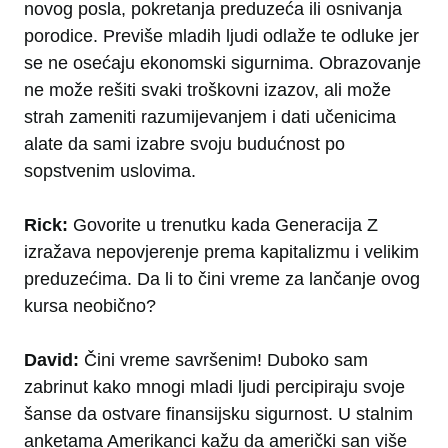
novog posla, pokretanja preduzeća ili osnivanja
porodice. Previše mladih ljudi odlaže te odluke jer
se ne osećaju ekonomski sigurnima. Obrazovanje
ne može rešiti svaki troškovni izazov, ali može
strah zameniti razumijevanjem i dati učenicima
alate da sami izabre svoju budućnost po
sopstvenim uslovima.
Rick:
Govorite u trenutku kada Generacija Z
izražava nepovjerenje prema kapitalizmu i velikim
preduzećima. Da li to čini vreme za lančanje ovog
kursa neobično?
David:
Čini vreme savršenim! Duboko sam
zabrinut kako mnogi mladi ljudi percipiraju svoje
šanse da ostvare finansijsku sigurnost. U stalnim
anketama Amerikanci kažu da američki san više