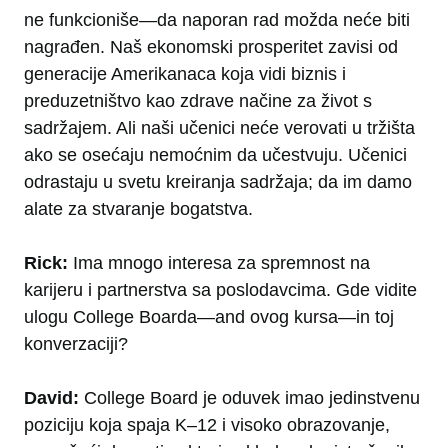
ne funkcioniše—da naporan rad možda neće biti
nagrađen. Naš ekonomski prosperitet zavisi od
generacije Amerikanaca koja vidi biznis i
preduzetništvo kao zdrave načine za život s
sadržajem. Ali naši učenici neće verovati u tržišta
ako se osećaju nemoćnim da učestvuju. Učenici
odrastaju u svetu kreiranja sadržaja; da im damo
alate za stvaranje bogatstva.
Rick:
Ima mnogo interesa za spremnost na
karijeru i partnerstva sa poslodavcima. Gde vidite
ulogu College Boarda—and ovog kursa—in toj
konverzaciji?
David:
College Board je oduvek imao jedinstvenu
poziciju koja spaja K–12 i visoko obrazovanje,