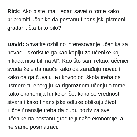
Rick:
Ako biste imali jedan savet o tome kako
pripremiti učenike da postanu finansijski pismeni
građani, šta bi to bilo?
David:
Shvatite ozbiljno interesovanje učenika za
novac i iskoristite ga kao kapiju za učenike koji
nikada nisu bili na AP. Kao što sam rekao, učenici
svuda žele da nauče kako da zarađuju novac i
kako da ga čuvaju. Rukovodioci škola treba da
usmere tu energiju ka rigoroznom učenju o tome
kako ekonomija funkcioniše, kako se vrednost
stvara i kako finansijske odluke oblikuju život.
Lične finansije treba da budu poziv za sve
učenike da postanu graditelji naše ekonomije, a
ne samo posmatrači.