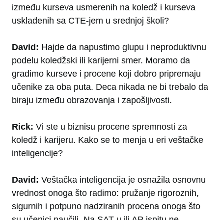
između kurseva usmerenih na koledž i kurseva
usklađenih sa CTE-jem u srednjoj školi?
David:
Hajde da napustimo glupu i neproduktivnu
podelu koledžski ili karijerni smer. Moramo da
gradimo kurseve i procene koji dobro pripremaju
učenike za oba puta. Deca nikada ne bi trebalo da
biraju između obrazovanja i zapošljivosti.
Rick:
Vi ste u biznisu procene spremnosti za
koledž i karijeru. Kako se to menja u eri veštačke
inteligencije?
David:
Veštačka inteligencija je osnažila osnovnu
vrednost onoga što radimo: pružanje rigoroznih,
sigurnih i potpuno nadziranih procena onoga što
su učenici naučili. Na SAT-u ili AP ispitu ne