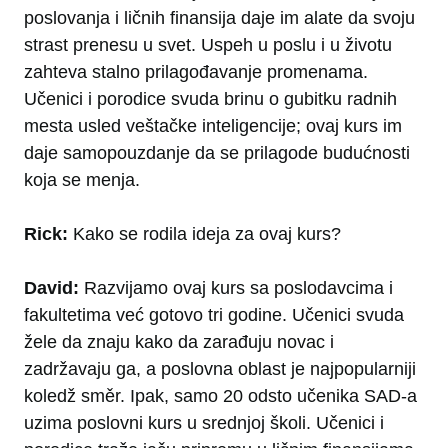
poslovanja i ličnih finansija daje im alate da svoju
strast prenesu u svet. Uspeh u poslu i u životu
zahteva stalno prilagođavanje promenama.
Učenici i porodice svuda brinu o gubitku radnih
mesta usled veštačke inteligencije; ovaj kurs im
daje samopouzdanje da se prilagode budućnosti
koja se menja.
Rick:
Kako se rodila ideja za ovaj kurs?
David:
Razvijamo ovaj kurs sa poslodavcima i
fakultetima već gotovo tri godine. Učenici svuda
žele da znaju kako da zarađuju novac i
zadržavaju ga, a poslovna oblast je najpopularniji
koledž směr. Ipak, samo 20 odsto učenika SAD-a
uzima poslovni kurs u srednjoj školi. Učenici i