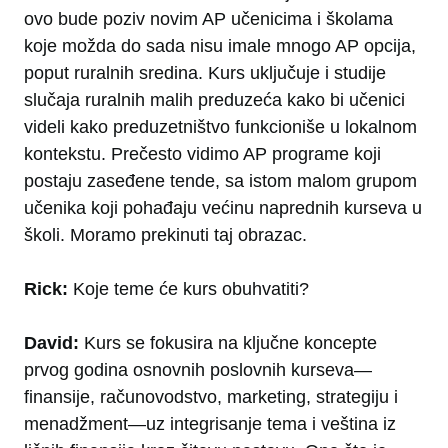
ovo bude poziv novim AP učenicima i školama
koje možda do sada nisu imale mnogo AP opcija,
poput ruralnih sredina. Kurs uključuje i studije
slučaja ruralnih malih preduzeća kako bi učenici
videli kako preduzetništvo funkcioniše u lokalnom
kontekstu. Prečesto vidimo AP programe koji
postaju zaseđene tende, sa istom malom grupom
učenika koji pohađaju većinu naprednih kurseva u
školi. Moramo prekinuti taj obrazac.
Rick:
Koje teme će kurs obuhvatiti?
David:
Kurs se fokusira na ključne koncepte
prvog godina osnovnih poslovnih kurseva—
finansije, računovodstvo, marketing, strategiju i
menadžment—uz integrisanje tema i veština iz