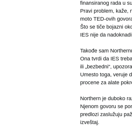
finansiranog rada u su
Pravi problem, kaže, n
moto TED-ovih govora
Što se tiče bojazni ok
IES nije da nadoknadi
Takođe sam Northernu 
Ona tvrdi da IES treba
ili „bezbedni“, upozor
Umesto toga, veruje da
procene za alate pokr
Northern je duboko razm
Njenom govoru se pone
predlozi zaslužuju paž
izveštaj.