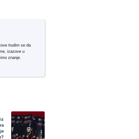
tove trudim se da
rme, izazove u
simo znanje.
 iz
ra
je
e?