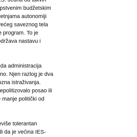
sopstvenim budžetskim
retnjama autonomiji
 većeg saveznog tela
 program. To je
održava nastavu i
 da administracija
o. Njen razlog je dva
zna istraživanja.
politizovalo posao ili
 manje politički od
reviše tolerantan
i da je većina IES-