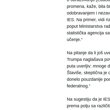
promena, kaže, bila b
odobravanjem i nezavi
IES. Na primer, vidi r
poput Ministarstva r
statistička agencija s
učenje.“
Na pitanje da li još u
Trumpa naglašava pov
puta uverljiv: mnoge 
Štaviše, skeptična je 
donelo pouzdanije pod
federalnog.“
Na sugestiju da je IES 
prema polju sa različi