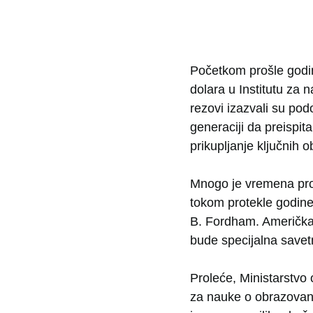
Početkom prošle godin
dolara u Institutu za 
rezovi izazvali su podo
generaciji da preispit
prikupljanje ključnih o
Mnogo je vremena prote
tokom protekle godine
B. Fordham. Američka
bude specijalna save
Proleće, Ministarstvo 
za nauke o obrazovanju