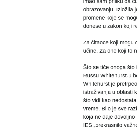
imao sam priliku da ču
obrazovanju. Izložila 
promene koje se mogu 
donese u zakon koji r
Za čitaoce koji mogu 
učine. Za one koji to 
Što se tiče onoga što
Russu Whitehurst-u bo
Whitehurst je pretrpe
istraživanja u oblasti
što vidi kao nedostata
vreme. Bilo je sve raz
koja ne daje dovoljno 
IES „prekrasnilo važn