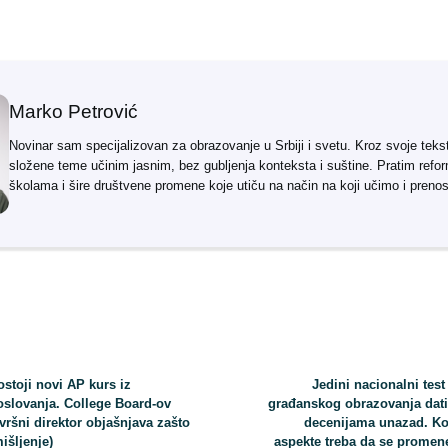
Marko Petrović
Novinar sam specijalizovan za obrazovanje u Srbiji i svetu. Kroz svoje teks
složene teme učinim jasnim, bez gubljenja konteksta i suštine. Pratim refo
školama i šire društvene promene koje utiču na način na koji učimo i preno
ostoji novi AP kurs iz
Jedini nacionalni test
oslovanja. College Board-ov
građanskog obrazovanja dati
zvršni direktor objašnjava zašto
decenijama unazad. Ko
išljenje)
aspekte treba da se promen