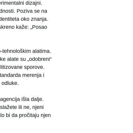
rimentalni dizajni.
dnosti. Poziva se na
entiteta oko znanja.
iskreno kaže: „Posao
o-tehnološkim alatima.
čke alate su „odobreni“
olitizovane sporove.
standarda merenja i
 odluke.
agencija išla dalje.
ažete ili ne, njeni
lo bi da pročitaju njen