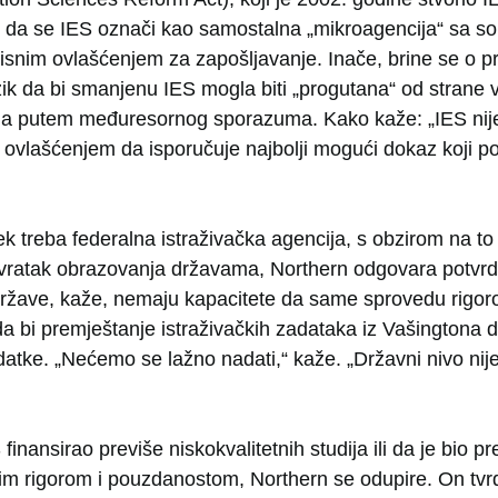
i da se IES označi kao samostalna „mikroagencija“ sa 
snim ovlašćenjem za zapošljavanje. Inače, brine se o p
izik da bi smanjenu IES mogla biti „progutana“ od strane
ada putem međuresornog sporazuma. Kako kaže: „IES nije
a ovlašćenjem da isporučuje najbolji mogući dokaz koji p
vek treba federalna istraživačka agencija, s obzirom na to
ratak obrazovanja državama, Northern odgovara potvrdn
države, kaže, nemaju kapacitete da same sprovedu rigoro
da bi premještanje istraživačkih zadataka iz Vašingtona de
atke. „Nećemo se lažno nadati,“ kaže. „Državni nivo nije
finansirao previše niskokvalitetnih studija ili da je bio p
tim rigorom i pouzdanostom, Northern se odupire. On tvrd