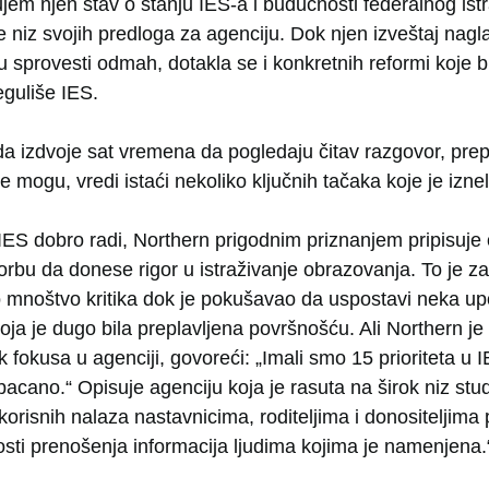
jem njen stav o stanju IES-a i budućnosti federalnog ist
je niz svojih predloga za agenciju. Dok njen izveštaj na
sprovesti odmah, dotakla se i konkretnih reformi koje b
eguliše IES.
da izdvoje sat vremena da pogledaju čitav razgovor, prep
ne mogu, vredi istaći nekoliko ključnih tačaka koje je izn
 IES dobro radi, Northern prigodnim priznanjem pripisuje
rbu da donese rigor u istraživanje obrazovanja. To je za
o mnoštvo kritika dok je pokušavao da uspostavi neka upo
 koja je dugo bila preplavljena površnošću. Ali Northern 
k fokusa u agenciji, govoreći: „Imali smo 15 prioriteta u I
bacano.“ Opisuje agenciju koja je rasuta na širok niz studi
korisnih nalaza nastavnicima, roditeljima i donositeljima 
osti prenošenja informacija ljudima kojima je namenjena.