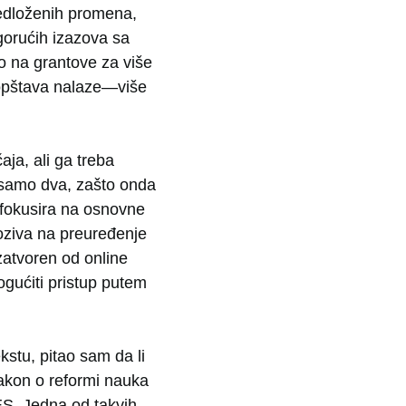
predloženih promena,
gorućih izazova sa
o na grantove za više
saopštava nalaze—više
ja, ali ga treba
mo samo dva, zašto onda
 fokusira na osnovne
oziva na preuređenje
zatvoren od online
ogućiti pristup putem
stu, pitao sam da li
akon o reformi nauka
ES. Jedna od takvih