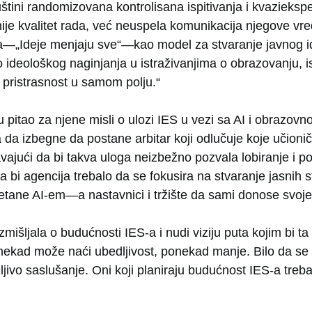
štini randomizovana kontrolisana ispitivanja i kvaziekspe
ije kvalitet rada, već neuspela komunikacija njegove vre
—„Ideje menjaju sve“—kao model za stvaranje javnog id
o ideološkog naginjanja u istraživanjima o obrazovanju, 
 pristrasnost u samom polju.“
pitao za njene misli o ulozi IES u vezi sa AI i obrazovn
 da izbegne da postane arbitar koji odlučuje koje učioni
avajući da bi takva uloga neizbežno pozvala lobiranje i p
 bi agencija trebalo da se fokusira na stvaranje jasnih 
etane AI-em—a nastavnici i tržište da sami donose svoje
išljala o budućnosti IES-a i nudi viziju puta kojim bi ta 
kad može naći ubedljivost, ponekad manje. Bilo da se sl
ljivo saslušanje. Oni koji planiraju budućnost IES-a treba