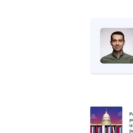
P
p
i
(m