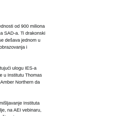
dnosti od 900 miliona
ja SAD-a. Ti drakonski
ja se dešava jednom u
 obrazovanja i
tujući ulogu IES-a
e u Institutu Thomas
 Amber Northern da
išljavanje Instituta
lje, na AEI vebinaru,