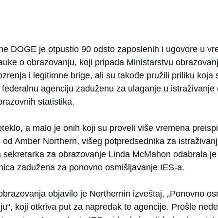
e DOGE je otpustio 90 odsto zaposlenih i ugovore u vre
nauke o obrazovanju, koji pripada Ministarstvu obrazovan
zrenja i legitimne brige, ali su takođe pružili priliku ko
a federalnu agenciju zaduženu za ulaganje u istraživanje
brazovnih statistika.
klo, a malo je onih koji su proveli više vremena preispi
 od Amber Northern, višeg potpredsednika za istraživanj
 sekretarka za obrazovanje Linda McMahon odabrala je
tnica zadužena za ponovno osmišljavanje IES-a.
obrazovanja objavilo je Northernin izveštaj, „Ponovno osm
“, koji otkriva put za napredak te agencije. Prošle nede