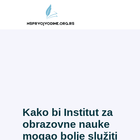
Skip
to
content
Kako bi Institut za
obrazovne nauke
mogao bolje služiti