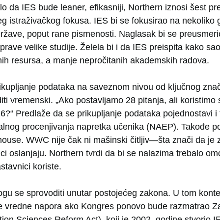
ilo da IES bude leaner, efikasniji, Northern iznosi šest 
 istraživačkog fokusa. IES bi se fokusirao na nekoliko 
ržave, poput rane pismenosti. Naglasak bi se preusmeri
prave velike studije. Želela bi i da IES preispita kako 
ičnih resursa, a manje nepročitanih akademskih radova.
rikupljanje podataka na saveznom nivou od ključnog znača
oditi vremenski. „Ako postavljamo 28 pitanja, ali koristi
26?“ Predlaže da se prikupljanje podataka pojednostavi i
alnog procenjivanja napretka učenika (NAEP). Takođe p
use. WWC nije čak ni mašinski čitljiv—šta znači da je 
ci oslanjaju. Northern tvrdi da bi se nalazima trebalo om
astavnici koriste.
u se sprovoditi unutar postojećeg zakona. U tom kontek
ne vredne napora ako Kongres ponovo bude razmatrao Z
ion Sciences Reform Act), koji je 2002. godine stvorio I