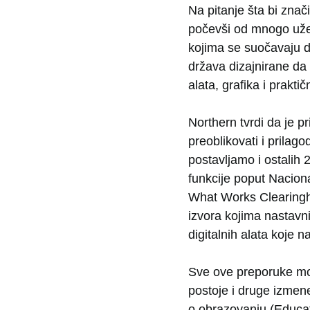
Na pitanje šta bi znač
počevši od mnogo užeg
kojima se suočavaju d
država dizajnirane da 
alata, grafika i prakt
Northern tvrdi da je p
preoblikovati i prilag
postavljamo i ostalih 
funkcije poput Nacion
What Works Clearingho
izvora kojima nastavni
digitalnih alata koje n
Sve ove preporuke mog
postoje i druge izme
o obrazovanju (Educat