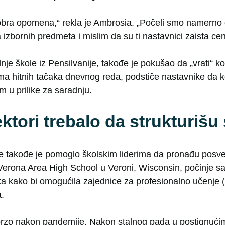
 dobra opomena,“ rekla je Ambrosia. „Počeli smo namerno
izbornih predmeta i mislim da su ti nastavnici zaista cenil
dnje škole iz Pensilvanije, takođe je pokušao da „vrati“ 
a hitnih tačaka dnevnog reda, podstiče nastavnike da ko
 u prilike za saradnju.
rektori trebalo da strukturiš
e takođe je pomoglo školskim liderima da pronađu pos
Verona Area High School u Veroni, Wisconsin, počinje 
a kako bi omogućila zajednice za profesionalno učenje 
.
brzo nakon pandemije. Nakon stalnog pada u postignućim