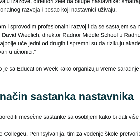
aju izazove, direktori žele da okupe nastavnike: smatraj
ionalnog razvoja i posao koji nastavnici uživaju.
jam i sprovodim profesionalni razvoj i da se sastajem sa
 David Wiedlich, direktor Radnor Middle School u Radnoru
ajbolje uče jedni od drugih i spremni su da rizikuju aka
vari u učionici.“
ilo je sa Education Week kako organizuju vreme saradnje
način sastanka nastavnika
porediti mesečne sastanke sa osobljem kako bi dali viš
te Collegeu, Pennsylvanija, tim za vođenje škole pretvori