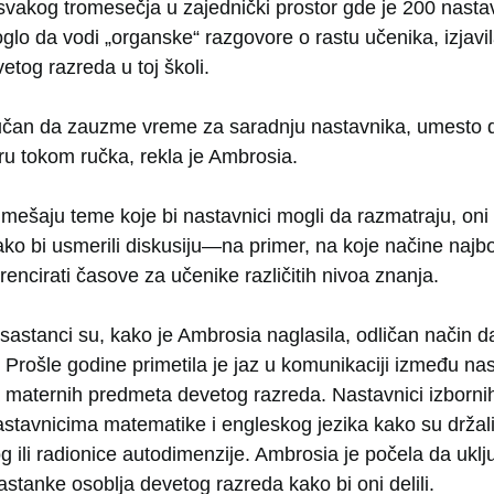
vakog tromesečja u zajednički prostor gde je 200 nastavni
oglo da vodi „organske“ razgovore o rastu učenika, izjavil
etog razreda u toj školi.
lučan da zauzme vreme za saradnju nastavnika, umesto 
 tokom ručka, rekla je Ambrosia.
e mešaju teme koje bi nastavnici mogli da razmatraju, on
ko bi usmerili diskusiju—na primer, na koje načine najbo
ferencirati časove za učenike različitih nivoa znanja.
sastanci su, kako je Ambrosia naglasila, odličan način da
. Prošle godine primetila je jaz u komunikaciji između nas
 maternih predmeta devetog razreda. Nastavnici izborni
nastavnicima matematike i engleskog jezika kako su držal
 ili radionice autodimenzije. Ambrosia je počela da uklj
stanke osoblja devetog razreda kako bi oni delili.