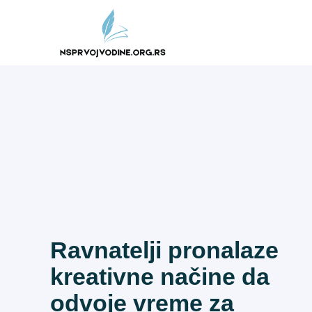
Skip
to
content
Ravnatelji pronalaze
kreativne načine da
odvoje vreme za