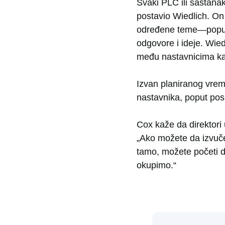
Svaki PLC ili sastana
postavio Wiedlich. On
određene teme—poput n
odgovore i ideje. Wied
među nastavnicima kak
Izvan planiranog vreme
nastavnika, poput pos
Cox kaže da direktori
„Ako možete da izvuče
tamo, možete početi d
okupimo.“