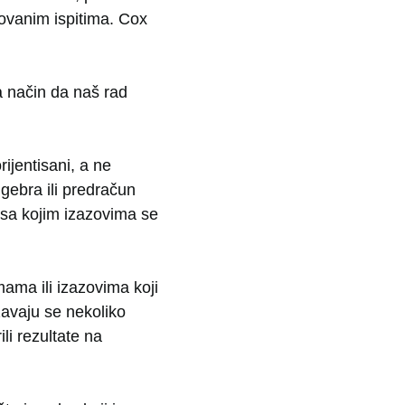
zovanim ispitima. Cox
na način da naš rad
ijentisani, a ne
gebra ili predračun
sa kojim izazovima se
ama ili izazovima koji
žavaju se nekoliko
li rezultate na