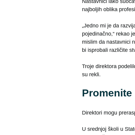
Nastavnici iako suočav
najboljih oblika profes
„Jedno mi je da razvi
pojedinačno,“ rekao je
mislim da nastavnici n
bi isprobali različite st
Troje direktora podel
su rekli.
Promenite 
Direktori mogu preras
U srednjoj školi u Sta