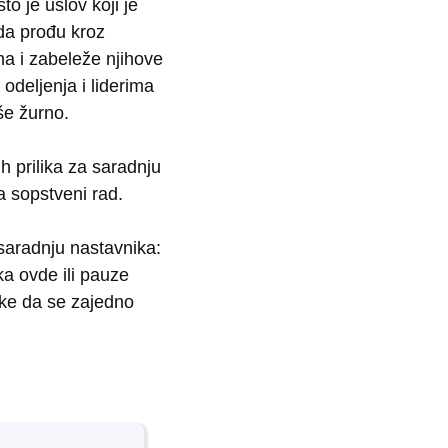
o je uslov koji je
 da prođu kroz
a i zabeleže njihove
odeljenja i liderima
še žurno.
h prilika za saradnju
a sopstveni rad.
saradnju nastavnika:
ka ovde ili pauze
ike da se zajedno