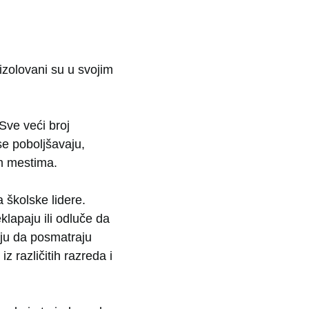
izolovani su u svojim
Sve veći broj
se poboljšavaju,
m mestima.
školske lidere.
lapaju ili odluče da
aju da posmatraju
z različitih razreda i