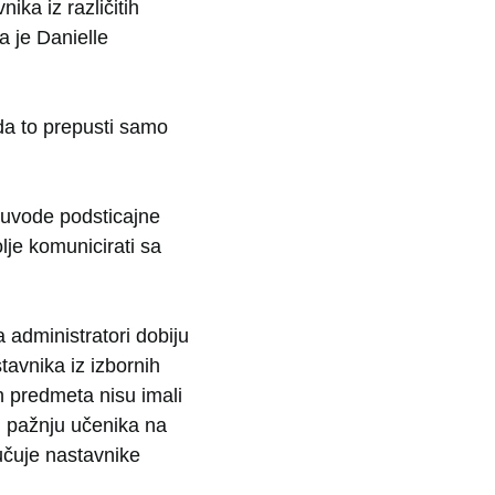
ka iz različitih
a je Danielle
da to prepusti samo
i uvode podsticajne
lje komunicirati sa
 administratori dobiju
tavnika iz izbornih
h predmeta nisu imali
i pažnju učenika na
učuje nastavnike