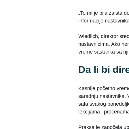
„To mi je bila zaista
informacije nastavnika 
Wiedlich, direktor sre
nastavnicima. Ako nem
vreme sastanka sa njim
Da li bi di
Kasnije početno vrem
saradnju nastavnika. 
sata svakog ponedeljk
lekcijama i procenama
Praksa je započela u