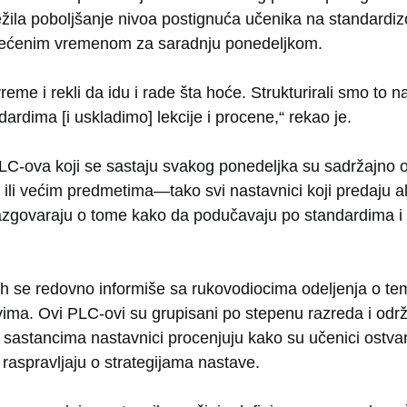
ežila poboljšanje nivoa postignuća učenika na standardi
većenim vremenom za saradnju ponedeljkom.
eme i rekli da idu i rade šta hoće. Strukturirali smo to 
rdima [i uskladimo] lekcije i procene,“ rekao je.
C-ova koji se sastaju svakog ponedeljka su sadržajno or
ili većim predmetima—tako svi nastavnici koji predaju al
azgovaraju o tome kako da podučavaju po standardima i 
ch se redovno informiše sa rukovodiocima odeljenja o tem
vima. Ovi PLC-ovi su grupisani po stepenu razreda i odr
sastancima nastavnici procenjuju kako su učenici ostvari
aspravljaju o strategijama nastave.