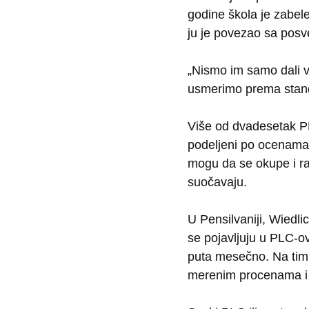
godine škola je zabel
ju je povezao sa pos
„Nismo im samo dali vr
usmerimo prema standa
Više od dvadesetak PL
podeljeni po ocenama 
mogu da se okupe i r
suočavaju.
U Pensilvaniji, Wiedli
se pojavljuju u PLC-o
puta mesečno. Na tim 
merenim procenama i r