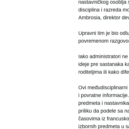
nastavničkog osoblja s
disciplina i razreda m
Ambrosia, direktor dev
Upravni tim je bio od
povremenom razgovoru
Iako administratori n
ideje pre sastanaka ka
roditeljima ili kako di
Ovi međudisciplinarni 
i povratne informacije
predmeta i nastavnika
priliku da podele sa 
časovima iz francuskog
izbornih predmeta u sa