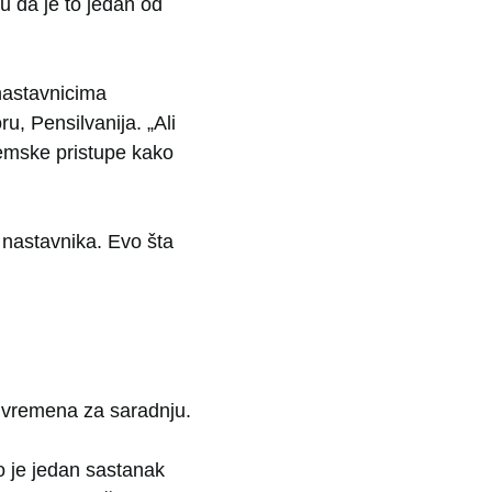
u da je to jedan od
 nastavnicima
, Pensilvanija. „Ali
demske pristupe kako
 nastavnika. Evo šta
e vremena za saradnju.
o je jedan sastanak