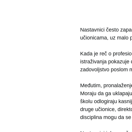
Nastavnici često zapa
učionicama, uz malo p
Kada je reč o profesio
istraživanja pokazuje 
zadovoljstvo poslom m
Međutim, pronalaženje
Moraju da ga uklapaju
školu odlogiraju kasni
druge učionice, direkto
disciplina mogu da se 