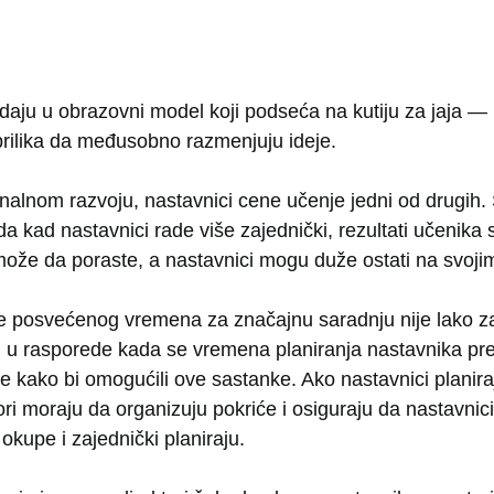
daju u obrazovni model koji podseća na kutiju za jaja — 
rilika da međusobno razmenjuju ideje.
nalnom razvoju, nastavnici cene učenje jedni od drugih. 
da kad nastavnici rade više zajednički, rezultati učenika 
ože da poraste, a nastavnici mogu duže ostati na svoji
 posvećenog vremena za značajnu saradnju nije lako za 
 u rasporede kada se vremena planiranja nastavnika prek
je kako bi omogućili ove sastanke. Ako nastavnici planir
ri moraju da organizuju pokriće i osiguraju da nastavnici i
okupe i zajednički planiraju.