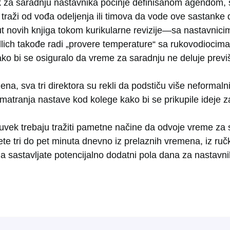
k za saradnju nastavnika počinje definisanom agendom, št
 traži od vođa odeljenja ili timova da vode ove sastanke
ovih knjiga tokom kurikularne revizije—sa nastavnicim
lich takođe radi „provere temperature“ sa rukovodiocima 
o bi se osiguralo da vreme za saradnju ne deluje previ
na, sva tri direktora su rekli da podstiču više neformalni
matranja nastave kod kolege kako bi se prikupile ideje z
 uvek trebaju tražiti pametne načine da odvoje vreme za 
te tri do pet minuta dnevno iz prelaznih vremena, iz ruč
a sastavljate potencijalno dodatni pola dana za nastavn