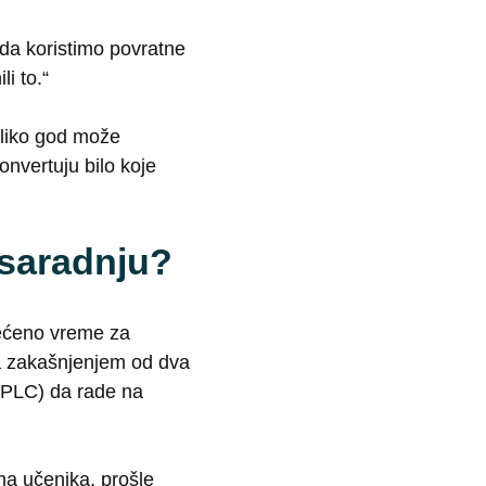
 da koristimo povratne
i to.“
koliko god može
nvertuju bilo koje
u saradnju?
većeno vreme za
sa zakašnjenjem od dva
(PLC) da rade na
a učenika, prošle