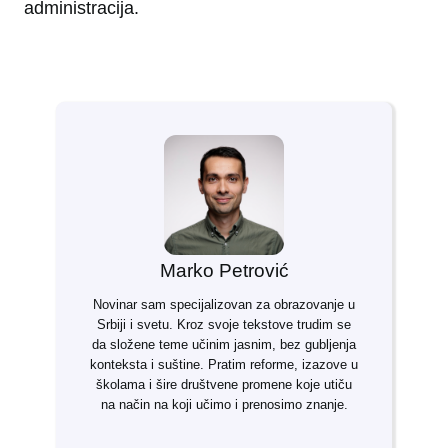
administracija.
Marko Petrović
Novinar sam specijalizovan za obrazovanje u
Srbiji i svetu. Kroz svoje tekstove trudim se
da složene teme učinim jasnim, bez gubljenja
konteksta i suštine. Pratim reforme, izazove u
školama i šire društvene promene koje utiču
na način na koji učimo i prenosimo znanje.