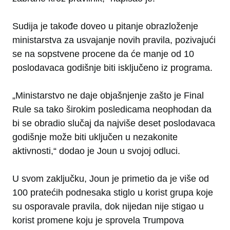
Sudija je takođe doveo u pitanje obrazloženje
ministarstva za usvajanje novih pravila, pozivajući
se na sopstvene procene da će manje od 10
poslodavaca godišnje biti isključeno iz programa.
„Ministarstvo ne daje objašnjenje zašto je Final
Rule sa tako širokim posledicama neophodan da
bi se obradio slučaj da najviše deset poslodavaca
godišnje može biti uključen u nezakonite
aktivnosti,“ dodao je Joun u svojoj odluci.
U svom zaključku, Joun je primetio da je više od
100 pratećih podnesaka stiglo u korist grupa koje
su osporavale pravila, dok nijedan nije stigao u
korist promene koju je sprovela Trumpova