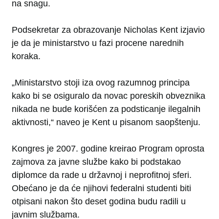
na snagu.
Podsekretar za obrazovanje Nicholas Kent izjavio
je da je ministarstvo u fazi procene narednih
koraka.
„Ministarstvo stoji iza ovog razumnog principa
kako bi se osiguralo da novac poreskih obveznika
nikada ne bude korišćen za podsticanje ilegalnih
aktivnosti,“ naveo je Kent u pisanom saopštenju.
Kongres je 2007. godine kreirao Program oprosta
zajmova za javne službe kako bi podstakao
diplomce da rade u državnoj i neprofitnoj sferi.
Obećano je da će njihovi federalni studenti biti
otpisani nakon što deset godina budu radili u
javnim službama.