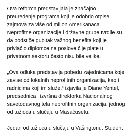
Ova reforma predstavljala je značajno
preuređenje programa koji je odobrio otpise
zajmova za više od milion Amerikanaca.
Neprofitne organizacije i državne grupe tvrdile su
da podstiče gubitak važnog benefita koji je
privlačio diplomce na poslove čije plate u
privatnom sektoru često nisu bile velike.
„Ova odluka predstavlja pobedu zajednicama koje
zavise od lokalnih neprofitnih organizacija, kao i
radnicima koji im služe,“ izjavila je Diane Yentel,
predsednica i izvršna direktorka Nacionalnog
savetodavnog tela neprofitnih organizacija, jednog
od tužioca u slučaju u Masačusetu.
Jedan od tužioca u slučaju u Vašingtonu, Student