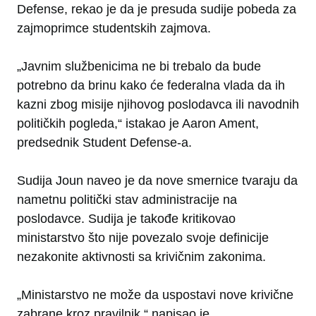
Defense, rekao je da je presuda sudije pobeda za
zajmoprimce studentskih zajmova.
„Javnim službenicima ne bi trebalo da bude
potrebno da brinu kako će federalna vlada da ih
kazni zbog misije njihovog poslodavca ili navodnih
političkih pogleda,“ istakao je Aaron Ament,
predsednik Student Defense-a.
Sudija Joun naveo je da nove smernice tvaraju da
nametnu politički stav administracije na
poslodavce. Sudija je takođe kritikovao
ministarstvo što nije povezalo svoje definicije
nezakonite aktivnosti sa krivičnim zakonima.
„Ministarstvo ne može da uspostavi nove krivične
zabrane kroz pravilnik,“ napisao je.