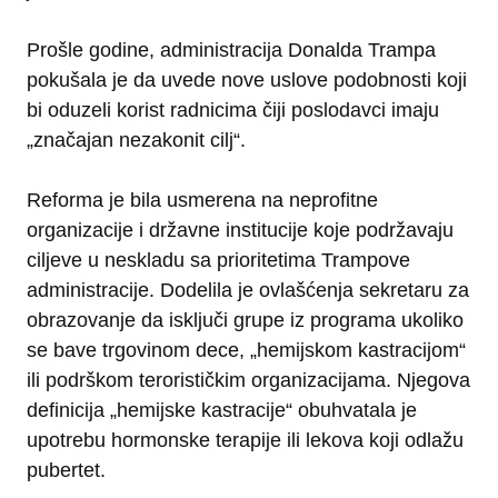
Prošle godine, administracija Donalda Trampa
pokušala je da uvede nove uslove podobnosti koji
bi oduzeli korist radnicima čiji poslodavci imaju
„značajan nezakonit cilj“.
Reforma je bila usmerena na neprofitne
organizacije i državne institucije koje podržavaju
ciljeve u neskladu sa prioritetima Trampove
administracije. Dodelila je ovlašćenja sekretaru za
obrazovanje da isključi grupe iz programa ukoliko
se bavе trgovinom dece, „hemijskom kastracijom“
ili podrškom terorističkim organizacijama. Njegova
definicija „hemijske kastracije“ obuhvatala je
upotrebu hormonske terapije ili lekova koji odlažu
pubertet.