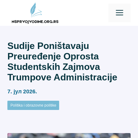
Skip
Men
to
content
Sudije Poništavaju
Preuređenje Oprosta
Studentskih Zajmova
Trumpove Administracije
7. јул 2026.
Politika i obrazovne politike