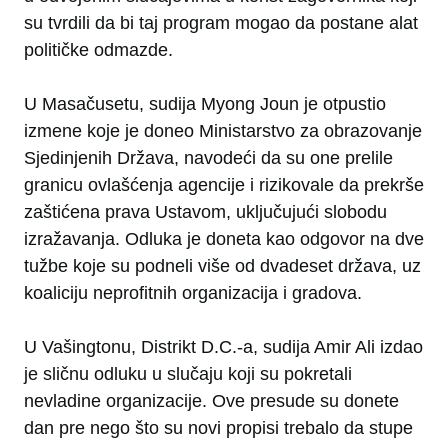
su tvrdili da bi taj program mogao da postane alat
političke odmazde.
U Masačusetu, sudija Myong Joun je otpustio
izmene koje je doneo Ministarstvo za obrazovanje
Sjedinjenih Država, navodeći da su one prelile
granicu ovlašćenja agencije i rizikovale da prekrše
zaštićena prava Ustavom, uključujući slobodu
izražavanja. Odluka je doneta kao odgovor na dve
tužbe koje su podneli više od dvadeset država, uz
koaliciju neprofitnih organizacija i gradova.
U Vašingtonu, Distrikt D.C.-a, sudija Amir Ali izdao
je sličnu odluku u slučaju koji su pokretali
nevladine organizacije. Ove presude su donete
dan pre nego što su novi propisi trebalo da stupe