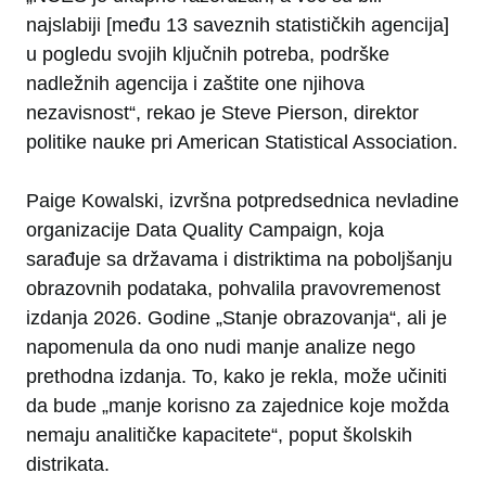
najslabiji [među 13 saveznih statističkih agencija]
u pogledu svojih ključnih potreba, podrške
nadležnih agencija i zaštite one njihova
nezavisnost“, rekao je Steve Pierson, direktor
politike nauke pri American Statistical Association.
Paige Kowalski, izvršna potpredsednica nevladine
organizacije Data Quality Campaign, koja
sarađuje sa državama i distriktima na poboljšanju
obrazovnih podataka, pohvalila pravovremenost
izdanja 2026. Godine „Stanje obrazovanja“, ali je
napomenula da ono nudi manje analize nego
prethodna izdanja. To, kako je rekla, može učiniti
da bude „manje korisno za zajednice koje možda
nemaju analitičke kapacitete“, poput školskih
distrikata.