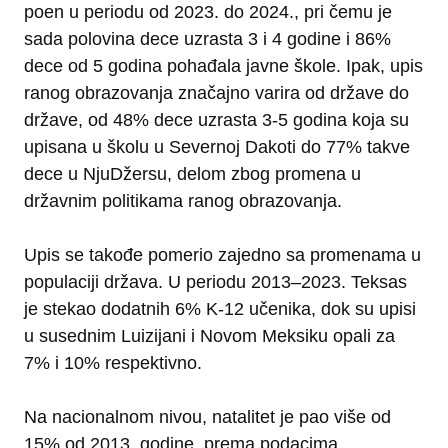
poen u periodu od 2023. do 2024., pri čemu je
sada polovina dece uzrasta 3 i 4 godine i 86%
dece od 5 godina pohađala javne škole. Ipak, upis
ranog obrazovanja značajno varira od države do
države, od 48% dece uzrasta 3-5 godina koja su
upisana u školu u Severnoj Dakoti do 77% takve
dece u NjuDžersu, delom zbog promena u
državnim politikama ranog obrazovanja.
Upis se takođe pomerio zajedno sa promenama u
populaciji država. U periodu 2013–2023. Teksas
je stekao dodatnih 6% K-12 učenika, dok su upisi
u susednim Luizijani i Novom Meksiku opali za
7% i 10% respektivno.
Na nacionalnom nivou, natalitet je pao više od
15% od 2013. godine, prema podacima