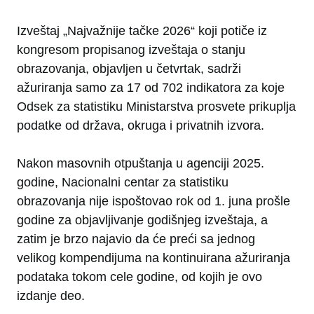
Izveštaj „Najvažnije tačke 2026“ koji potiče iz
kongresom propisanog izveštaja o stanju
obrazovanja, objavljen u četvrtak, sadrži
ažuriranja samo za 17 od 702 indikatora za koje
Odsek za statistiku Ministarstva prosvete prikuplja
podatke od država, okruga i privatnih izvora.
Nakon masovnih otpuštanja u agenciji 2025.
godine, Nacionalni centar za statistiku
obrazovanja nije ispoštovao rok od 1. juna prošle
godine za objavljivanje godišnjeg izveštaja, a
zatim je brzo najavio da će preći sa jednog
velikog kompendijuma na kontinuirana ažuriranja
podataka tokom cele godine, od kojih je ovo
izdanje deo.