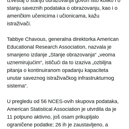
Izveštaj o stanju obrazovanja govori isto koliko i o
stanju saveznih podataka o obrazovanju, kao i o
američkim učenicima i učionicama, kažu
istraživači.
Tabbye Chavous, generalna direktorka American
Educational Research Association, nazvala je
smanjeno izdanje „Stanje obrazovanja“ „veoma
uznemirujućim“, ističući da to izaziva „ozbiljna
pitanja o kontinuiranom opadanju kapaciteta
unutar saveznog istraživačkog infrastrukturnog
sistema“.
U pregledu od 56 NCES-ovih skupova podataka,
American Statistical Association je utvrdila da je
11 potpuno aktivno, još osam prikupljalo
ograničene podatke; 26 ih je zaustavljeno, a