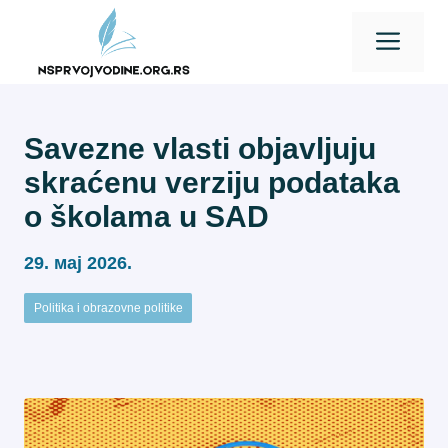
Skip
Men
to
content
Savezne vlasti objavljuju
skraćenu verziju podataka
o školama u SAD
29. мај 2026.
Politika i obrazovne politike