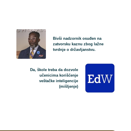
Bivši nadzornik osuđen na
zatvorsku kaznu zbog lažne
tvrdnje o državljanstvu.
Da, škole treba da dozvole
učenicima korišćenje
veštačke inteligencije
(mišljenje)