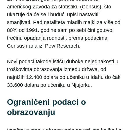
američkog Zavoda za statistiku (Census), što
ukazuje da će se i budući upisi nastaviti
smanjivati. Pad nataliteta mladih majki za više od
80% od 1991. godine sam po sebi čini gotovo
trećinu opadanja rodnosti, prema podacima
Census i analizi Pew Research.
Novi podaci takođe ističu duboke nejednakosti u
troškovima obrazovanja između država, od
najnižih 12.400 dolara po učeniku u Idahu do čak
33.600 dolara po učeniku u Njujorku.
Ograničeni podaci o
obrazovanju