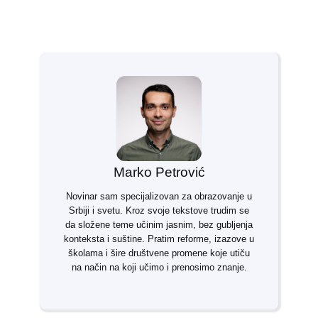
Marko Petrović
Novinar sam specijalizovan za obrazovanje u
Srbiji i svetu. Kroz svoje tekstove trudim se
da složene teme učinim jasnim, bez gubljenja
konteksta i suštine. Pratim reforme, izazove u
školama i šire društvene promene koje utiču
na način na koji učimo i prenosimo znanje.