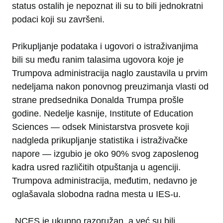
status ostalih je nepoznat ili su to bili jednokratni
podaci koji su završeni.
Prikupljanje podataka i ugovori o istraživanjima
bili su među ranim talasima ugovora koje je
Trumpova administracija naglo zaustavila u prvim
nedeljama nakon ponovnog preuzimanja vlasti od
strane predsednika Donalda Trumpa prošle
godine. Nedelje kasnije, Institute of Education
Sciences — odsek Ministarstva prosvete koji
nadgleda prikupljanje statistika i istraživačke
napore — izgubio je oko 90% svog zaposlenog
kadra usred različitih otpuštanja u agenciji.
Trumpova administracija, međutim, nedavno je
oglašavala slobodna radna mesta u IES-u.
„NCES je ukupno razoružan, a već su bili