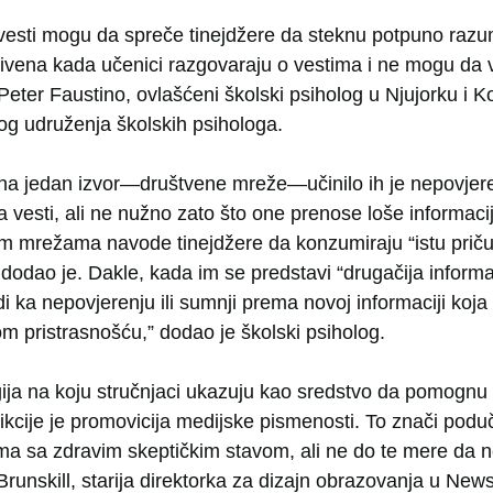
vesti mogu da spreče tinejdžere da steknu potpuno raz
rivena kada učenici razgovaraju o vestima i ne mogu da 
eter Faustino, ovlašćeni školski psiholog u Njujorku i Ko
g udruženja školskih psihologa.
 na jedan izvor—društvene mreže—učinilo ih je nepovjer
a vesti, ali ne nužno zato što one prenose loše informaci
im mrežama navode tinejdžere da konzumiraju “istu priču,
 dodao je. Dakle, kada im se predstavi “drugačija informac
i ka nepovjerenju ili sumnji prema novoj informaciji koja 
m pristrasnošću,” dodao je školski psiholog.
ja na koju stručnjaci ukazuju kao sredstvo da pomognu 
 fikcije je promovicija medijske pismenosti. To znači pod
ama sa zdravim skeptičkim stavom, ali ne do te mere da 
Brunskill, starija direktorka za dizajn obrazovanja u News