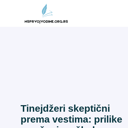
Skip
to
content
Tinejdžeri skeptični
prema vestima: prilike