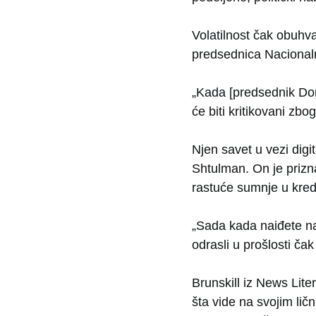
Volatilnost čak obuhva
predsednica Nacionaln
„Kada [predsednik Don
će biti kritikovani zbo
Njen savet u vezi digi
Shtulman. On je prizn
rastuće sumnje u kredi
„Sada kada naiđete na 
odrasli u prošlosti čak
Brunskill iz News Liter
šta vide na svojim lič