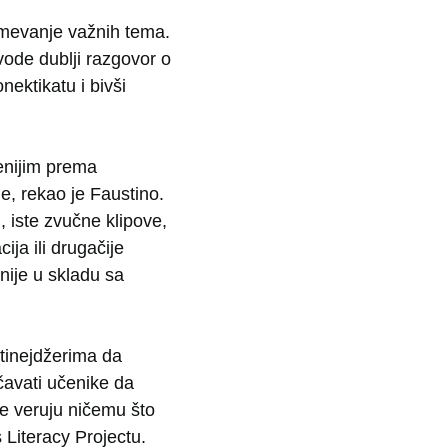
umevanje važnih tema.
vode dublji razgovor o
nektikatu i bivši
enijim prema
je, rekao je Faustino.
 iste zvučne klipove,
ija ili drugačije
nije u skladu sa
tinejdžerima da
učavati učenike da
ne veruju ničemu što
 Literacy Projectu.