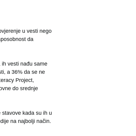
ovjerenje u vesti nego
 sposobnost da
a ih vesti nađu same
sti, a 36% da se ne
eracy Project,
novne do srednje
e stavove kada su ih u
ije na najbolji način.