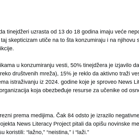
 da tinejdžeri uzrasta od 13 do 18 godina imaju veće nep
taj skepticizam utiče na to šta konzumiraju i na njihovu
ikcije.
vikama u konzumiranju vesti, 50% tinejdžera je izjavilo d
reko društvenih mreža), 15% je reklo da aktivno traži ve
ma istraživanju iz 2024. godine koje je sproveo News Lit
organizacija koja obezbeđuje resurse za učenike od os
prezni prema medijima. Čak 84 odsto je izrazilo negativn
ojekta News Literacy Project pitali da opišu novinske med
oristili: “lažno,” “neistina,” i “laži.”