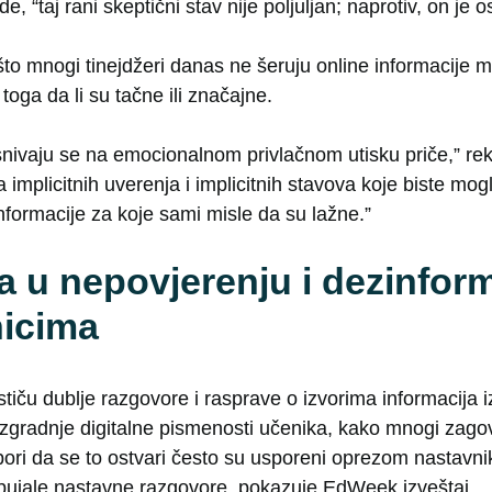
 “taj rani skeptični stav nije poljuljan; naprotiv, on je 
što mnogi tinejdžeri danas ne šeruju online informacije 
oga da li su tačne ili značajne.
snivaju se na emocionalnom privlačnom utisku priče,” re
mplicitnih uverenja i implicitnih stavova koje biste mogli
 informacije za koje sami misle da su lažne.”
a u nepovjerenju i dezinfor
icima
tiču dublje razgovore i rasprave o izvorima informacija iz 
zgradnje digitalne pismenosti učenika, kako mnogi zagovor
pori da se to ostvari često su usporeni oprezom nastavni
nabujale nastavne razgovore, pokazuje EdWeek izveštaj.