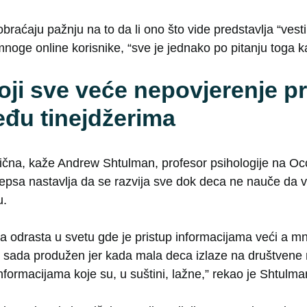
raćaju pažnju na to da li ono što vide predstavlja “vesti 
mnoge online korisnike, “sve je jednako po pitanju toga k
oji sve veće nepovjerenje 
đu tinejdžerima
čna, kaže Andrew Shtulman, profesor psihologije na Occ
skepsa nastavlja da se razvija sve dok deca ne nauče da 
u.
a odrasta u svetu gde je pristup informacijama veći a mn
e sada produžen jer kada mala deca izlaze na društvene m
informacijama koje su, u suštini, lažne,” rekao je Shtulma