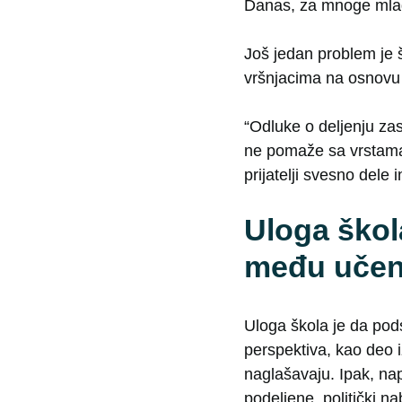
Danas, za mnoge mlade,
Još jedan problem je 
vršnjacima na osnovu t
“Odluke o deljenju za
ne pomaže sa vrstama i
prijatelji svesno dele
Uloga škol
među učen
Uloga škola je da pods
perspektiva, kao deo i
naglašavaju. Ipak, na
podeljene, politički 