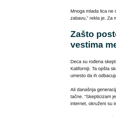
Mnoga mlada lica ne ob
zabavu,” rekla je. Za 
Zašto post
vestima me
Deca su rođena skepti
Kaliforniji. Ta opšta 
umesto da ih odbacuj
Ali današnja generacij
tačne. “Skepticizam j
internet, okruženi su 