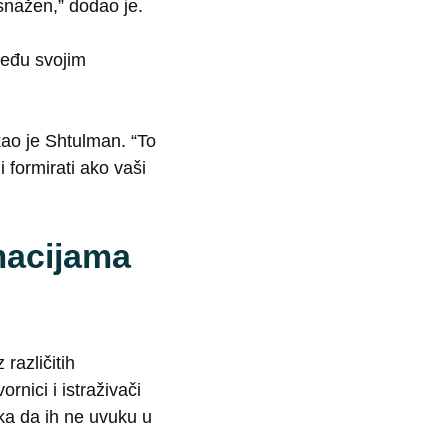
osnažen,” dodao je.
među svojim
kao je Shtulman. “To
 formirati ako vaši
macijama
različitih
nici i istraživači
ka da ih ne uvuku u