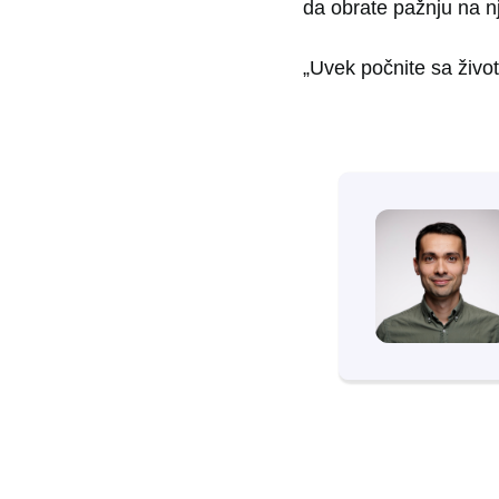
da obrate pažnju na nj
„Uvek počnite sa život