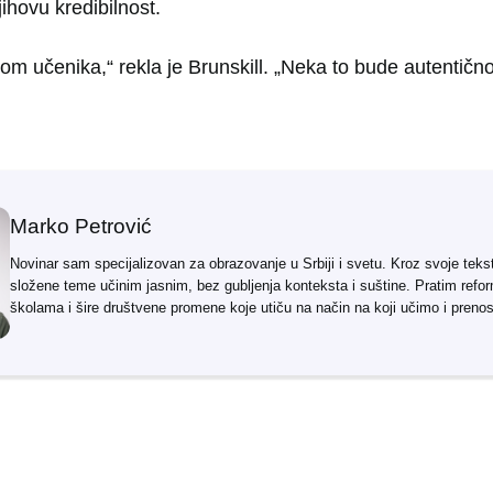
ihovu kredibilnost.
om učenika,“ rekla je Brunskill. „Neka to bude autentično
Marko Petrović
Novinar sam specijalizovan za obrazovanje u Srbiji i svetu. Kroz svoje teks
složene teme učinim jasnim, bez gubljenja konteksta i suštine. Pratim refo
školama i šire društvene promene koje utiču na način na koji učimo i preno