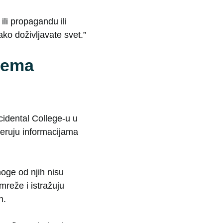
ili propagandu ili
ako doživljavate svet.”
prema
idental College-u u
veruju informacijama
oge od njih nisu
reže i istražuju
n.