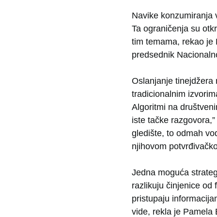
Navike konzumiranja 
Ta ograničenja su otk
tim temama, rekao je P
predsednik Nacionalno
Oslanjanje tinejdžera
tradicionalnim izvorim
Algoritmi na društven
iste tačke razgovora,”
gledište, to odmah vod
njihovom potvrđivačko
Jedna moguća strategi
razlikuju činjenice od
pristupaju informacij
vide, rekla je Pamela 