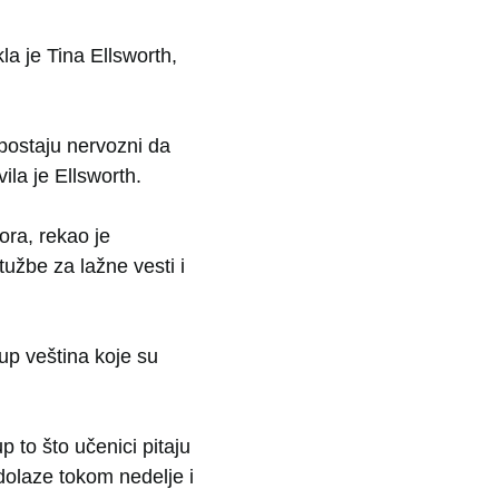
la je Tina Ellsworth,
postaju nervozni da
vila je Ellsworth.
ora, rekao je
užbe za lažne vesti i
kup veština koje su
p to što učenici pitaju
dolaze tokom nedelje i