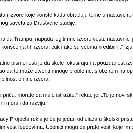
ta i izvore koje koriste kada obrađuju teme u nastavi, rek
og saveta za Društvene studije.
alda Trampa] napada legitimne izvore vesti, nastavnici 
g korišćenja tih izvora, čak i ako su veoma kredibilni,“ izja
talne pismenosti je da škole fokusiraju na pouzdanost izv
ao da to može otvoriti mnoge probleme, s obzirom na opt
bilnost online izvora.
priču, morate da malo istražite,“ rekao je. „To je novi s
 ni morali da razviju.“
acy Projecta rekla je da je jedan od ulaza u školski pristu
nim vest feedovima. Učenici mogu da prate vesti koje im 