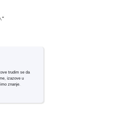
.“
tove trudim se da
rme, izazove u
simo znanje.