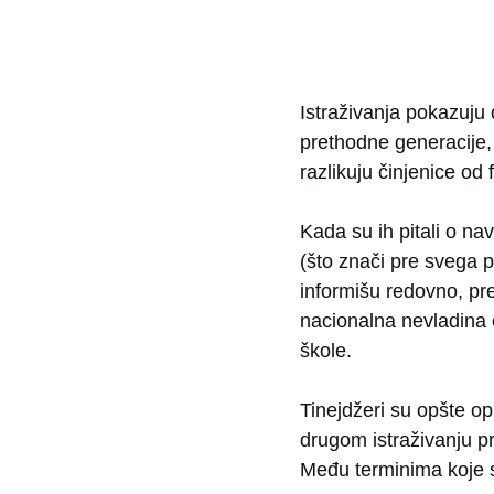
Istraživanja pokazuju
prethodne generacije, 
razlikuju činjenice od f
Kada su ih pitali o na
(što znači pre svega p
informišu redovno, pre
nacionalna nevladina 
škole.
Tinejdžeri su opšte o
drugom istraživanju pr
Među terminima koje su k