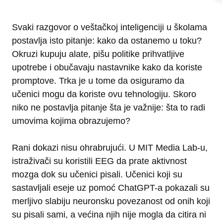
Svaki razgovor o veštačkoj inteligenciji u školama
postavlja isto pitanje: kako da ostanemo u toku?
Okruzi kupuju alate, pišu politike prihvatljive
upotrebe i obučavaju nastavnike kako da koriste
promptove. Trka je u tome da osiguramo da
učenici mogu da koriste ovu tehnologiju. Skoro
niko ne postavlja pitanje šta je važnije: šta to radi
umovima kojima obrazujemo?
Rani dokazi nisu ohrabrujući. U MIT Media Lab-u,
istraživači su koristili EEG da prate aktivnost
mozga dok su učenici pisali. Učenici koji su
sastavljali eseje uz pomoć ChatGPT-a pokazali su
merljivo slabiju neuronsku povezanost od onih koji
su pisali sami, a većina njih nije mogla da citira ni