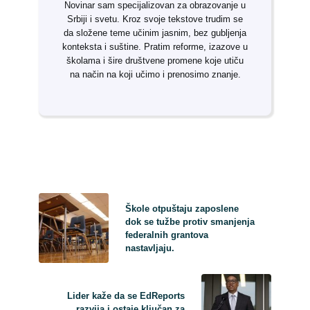
Novinar sam specijalizovan za obrazovanje u
Srbiji i svetu. Kroz svoje tekstove trudim se
da složene teme učinim jasnim, bez gubljenja
konteksta i suštine. Pratim reforme, izazove u
školama i šire društvene promene koje utiču
na način na koji učimo i prenosimo znanje.
Škole otpuštaju zaposlene
dok se tužbe protiv smanjenja
federalnih grantova
nastavljaju.
Lider kaže da se EdReports
razvija i ostaje ključan za