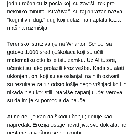
jednu rečenicu iz posla koji su završili tek pre
nekoliko minuta. Istraživači su taj obrazac nazvali
“kognitivni dug,” dug koji dolazi na naplatu kada
mašina razmišlja.
Terensko istraživanje na Wharton School sa
gotovo 1.000 srednjoškolaca koji su učili
matematiku otkrilo je istu zamku. Uz AI tutore,
učenici su lako prolazili kroz vežbe. Kada su alati
uklonjeni, oni koji su se oslanjali na njih ostvarili
su rezultate za 17 odsto lošije nego vršnjaci koji ih
nikada nisu koristili. Najviše zapanjujuće: verovali
su da im je AI pomogla da nauče.
AI ne deluje kao da škodi učenju; deluje kao
napredak. Erozija ostaje nevidljiva sve dok alat ne
nestane, a veština se ne izgubi.