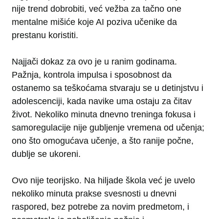
nije trend dobrobiti, već vežba za tačno one
mentalne mišiće koje AI poziva učenike da
prestanu koristiti.
Najjači dokaz za ovo je u ranim godinama.
Pažnja, kontrola impulsa i sposobnost da
ostanemo sa teškoćama stvaraju se u detinjstvu i
adolescenciji, kada navike uma ostaju za čitav
život. Nekoliko minuta dnevno treninga fokusa i
samoregulacije nije gubljenje vremena od učenja;
ono što omogućava učenje, a što ranije počne,
dublje se ukoreni.
Ovo nije teorijsko. Na hiljade škola već je uvelo
nekoliko minuta prakse svesnosti u dnevni
raspored, bez potrebe za novim predmetom, i