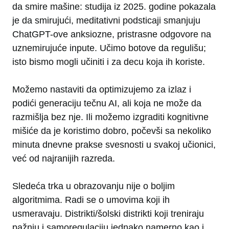
da smire mašine: studija iz 2025. godine pokazala
je da smirujući, meditativni podsticaji smanjuju
ChatGPT-ove anksiozne, pristrasne odgovore na
uznemirujuće inpute. Učimo botove da regulišu;
isto bismo mogli učiniti i za decu koja ih koriste.
Možemo nastaviti da optimizujemo za izlaz i
podići generaciju tečnu AI, ali koja ne može da
razmišlja bez nje. Ili možemo izgraditi kognitivne
mišiće da je koristimo dobro, počevši sa nekoliko
minuta dnevne prakse svesnosti u svakoj učionici,
već od najranijih razreda.
Sledeća trka u obrazovanju nije o boljim
algoritmima. Radi se o umovima koji ih
usmeravaju. Distrikti/šolski distrikti koji treniraju
pažnju i samoregulaciju jednako namerno kao i