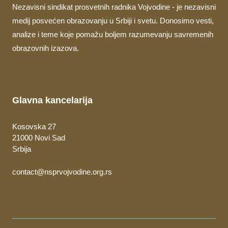
Nezavisni sindikat prosvetnih radnika Vojvodine - je nezavisni
medij posvećen obrazovanju u Srbiji i svetu. Donosimo vesti,
analize i teme koje pomažu boljem razumevanju savremenih
obrazovnih izazova.
Glavna kancelarija
Kosovska 27
21000 Novi Sad
Srbija
contact@nsprvojvodine.org.rs