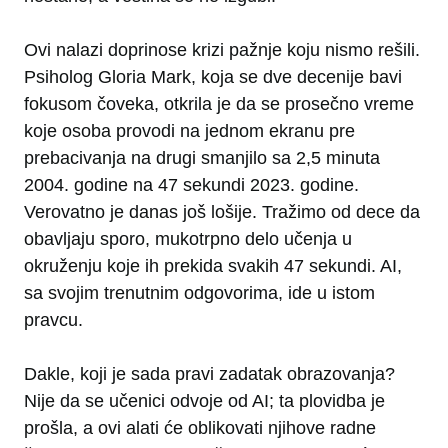
Ovi nalazi doprinose krizi pažnje koju nismo rešili.
Psiholog Gloria Mark, koja se dve decenije bavi
fokusom čoveka, otkrila je da se prosečno vreme
koje osoba provodi na jednom ekranu pre
prebacivanja na drugi smanjilo sa 2,5 minuta
2004. godine na 47 sekundi 2023. godine.
Verovatno je danas još lošije. Tražimo od dece da
obavljaju sporo, mukotrpno delo učenja u
okruženju koje ih prekida svakih 47 sekundi. AI,
sa svojim trenutnim odgovorima, ide u istom
pravcu.
Dakle, koji je sada pravi zadatak obrazovanja?
Nije da se učenici odvoje od AI; ta plovidba je
prošla, a ovi alati će oblikovati njihove radne