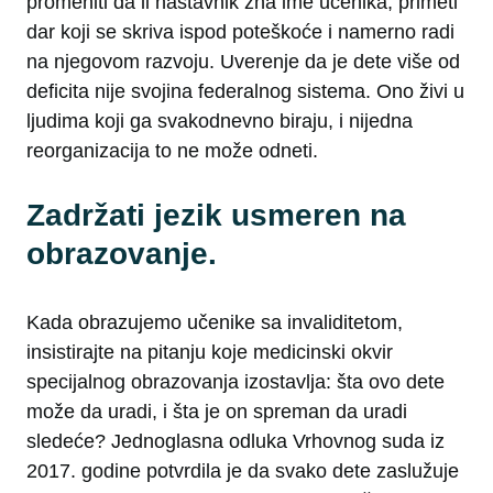
promeniti da li nastavnik zna ime učenika, primeti
dar koji se skriva ispod poteškoće i namerno radi
na njegovom razvoju. Uverenje da je dete više od
deficita nije svojina federalnog sistema. Ono živi u
ljudima koji ga svakodnevno biraju, i nijedna
reorganizacija to ne može odneti.
Zadržati jezik usmeren na
obrazovanje.
Kada obrazujemo učenike sa invaliditetom,
insistirajte na pitanju koje medicinski okvir
specijalnog obrazovanja izostavlja: šta ovo dete
može da uradi, i šta je on spreman da uradi
sledeće? Jednoglasna odluka Vrhovnog suda iz
2017. godine potvrdila je da svako dete zaslužuje