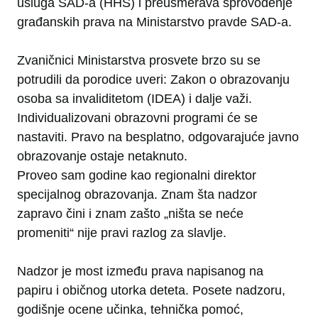
usluga SAD-a (HHS) i preusmerava sprovođenje
građanskih prava na Ministarstvo pravde SAD-a.
Zvaničnici Ministarstva prosvete brzo su se
potrudili da porodice uveri: Zakon o obrazovanju
osoba sa invaliditetom (IDEA) i dalje važi.
Individualizovani obrazovni programi će se
nastaviti. Pravo na besplatno, odgovarajuće javno
obrazovanje ostaje netaknuto.
Proveo sam godine kao regionalni direktor
specijalnog obrazovanja. Znam šta nadzor
zapravo čini i znam zašto „ništa se neće
promeniti“ nije pravi razlog za slavlje.
Nadzor je most između prava napisanog na
papiru i običnog utorka deteta. Posete nadzoru,
godišnje ocene učinka, tehnička pomoć,