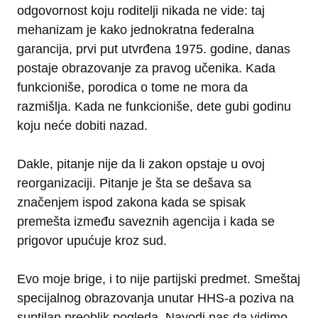
odgovornost koju roditelji nikada ne vide: taj
mehanizam je kako jednokratna federalna
garancija, prvi put utvrđena 1975. godine, danas
postaje obrazovanje za pravog učenika. Kada
funkcioniše, porodica o tome ne mora da
razmišlja. Kada ne funkcioniše, dete gubi godinu
koju neće dobiti nazad.
Dakle, pitanje nije da li zakon opstaje u ovoj
reorganizaciji. Pitanje je šta se dešava sa
značenjem ispod zakona kada se spisak
premešta između saveznih agencija i kada se
prigovor upućuje kroz sud.
Evo moje brige, i to nije partijski predmet. Smeštaj
specijalnog obrazovanja unutar HHS-a poziva na
suptilan preoblik pogleda. Navodi nas da vidimo