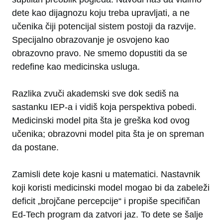
dete kao dijagnozu koju treba upravljati, a ne
učenika čiji potencijal sistem postoji da razvije.
Specijalno obrazovanje je osvojeno kao
obrazovno pravo. Ne smemo dopustiti da se
redefine kao medicinska usluga.
Razlika zvuči akademski sve dok sediš na
sastanku IEP-a i vidiš koja perspektiva pobedi.
Medicinski model pita šta je greška kod ovog
učenika; obrazovni model pita šta je on spreman
da postane.
Zamisli dete koje kasni u matematici. Nastavnik
koji koristi medicinski model mogao bi da zabeleži
deficit „brojčane percepcije“ i propiše specifičan
Ed-Tech program da zatvori jaz. To dete se šalje