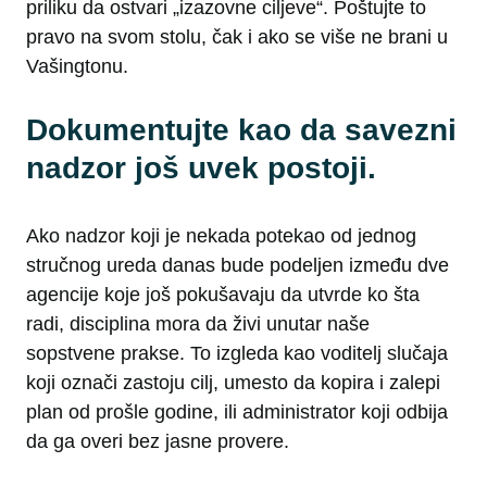
priliku da ostvari „izazovne ciljeve“. Poštujte to
pravo na svom stolu, čak i ako se više ne brani u
Vašingtonu.
Dokumentujte kao da savezni
nadzor još uvek postoji.
Ako nadzor koji je nekada potekao od jednog
stručnog ureda danas bude podeljen između dve
agencije koje još pokušavaju da utvrde ko šta
radi, disciplina mora da živi unutar naše
sopstvene prakse. To izgleda kao voditelj slučaja
koji označi zastoju cilj, umesto da kopira i zalepi
plan od prošle godine, ili administrator koji odbija
da ga overi bez jasne provere.