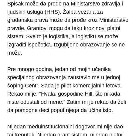
Spisak može da pređe na Ministarstvo zdravlja i
ljudskih usluga (HHS). Žalba vezana za
građanska prava može da prođe kroz Ministarstvo
pravde. Grantovi mogu da teku kroz novi platni
sistem. Sve to je logistika, a logistiku se može
izgraditi ispočetka. Izgubljeno obrazovanje se ne
može.
Pre mnogo godina, jedan od mojih učenika
specijalnog obrazovanja zaustavio me u jednoj
šoping Centr. Sada je pilot komercijalnih letova.
Rekao mi je: “Hvala, gospodine Hill, što nikada
niste odustali od mene.” Zatim mi je rekao da želi
da pomogne deci poput njega da učine isto.
Nijedan međuinstitucionalni dogovor mi nije dao
taj trenutak. Nijedan grant sistem, nijedan platni