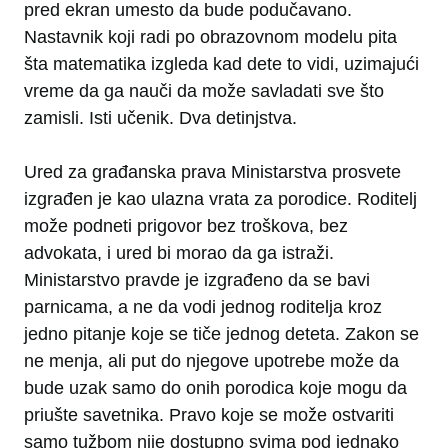
pred ekran umesto da bude podučavano.
Nastavnik koji radi po obrazovnom modelu pita
šta matematika izgleda kad dete to vidi, uzimajući
vreme da ga nauči da može savladati sve što
zamisli. Isti učenik. Dva detinjstva.
Ured za građanska prava Ministarstva prosvete
izgrađen je kao ulazna vrata za porodice. Roditelj
može podneti prigovor bez troškova, bez
advokata, i ured bi morao da ga istraži.
Ministarstvo pravde je izgrađeno da se bavi
parnicama, a ne da vodi jednog roditelja kroz
jedno pitanje koje se tiče jednog deteta. Zakon se
ne menja, ali put do njegove upotrebe može da
bude uzak samo do onih porodica koje mogu da
priušte savetnika. Pravo koje se može ostvariti
samo tužbom nije dostupno svima pod jednako