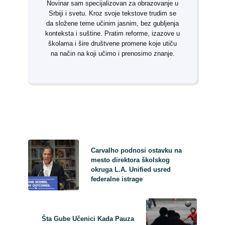
Novinar sam specijalizovan za obrazovanje u
Srbiji i svetu. Kroz svoje tekstove trudim se
da složene teme učinim jasnim, bez gubljenja
konteksta i suštine. Pratim reforme, izazove u
školama i šire društvene promene koje utiču
na način na koji učimo i prenosimo znanje.
Carvalho podnosi ostavku na
mesto direktora školskog
okruga L.A. Unified usred
federalne istrage
Šta Gube Učenici Kada Pauza