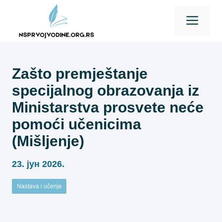
Skip
Men
to
content
Zašto premještanje
specijalnog obrazovanja iz
Ministarstva prosvete neće
pomoći učenicima
(Mišljenje)
23. јун 2026.
Nastava i učenje