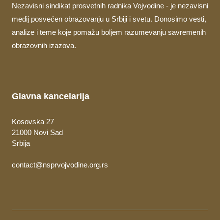
Nezavisni sindikat prosvetnih radnika Vojvodine - je nezavisni
medij posvećen obrazovanju u Srbiji i svetu. Donosimo vesti,
analize i teme koje pomažu boljem razumevanju savremenih
obrazovnih izazova.
Glavna kancelarija
Kosovska 27
21000 Novi Sad
Srbija
contact@nsprvojvodine.org.rs