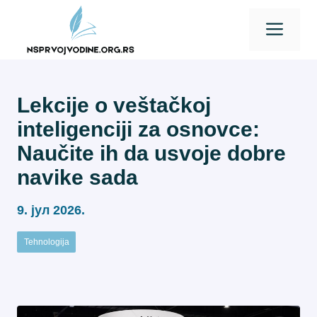
Skip
Men
to
content
Lekcije o veštačkoj
inteligenciji za osnovce:
Naučite ih da usvoje dobre
navike sada
9. јул 2026.
Tehnologija