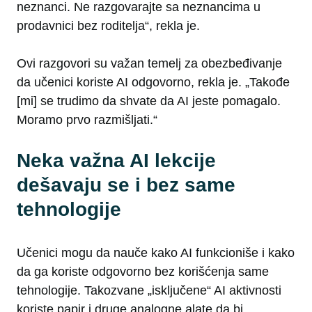
neznanci. Ne razgovarajte sa neznancima u
prodavnici bez roditelja“, rekla je.
Ovi razgovori su važan temelj za obezbeđivanje
da učenici koriste AI odgovorno, rekla je. „Takođe
[mi] se trudimo da shvate da AI jeste pomagalo.
Moramo prvo razmišljati.“
Neka važna AI lekcije
dešavaju se i bez same
tehnologije
Učenici mogu da nauče kako AI funkcioniše i kako
da ga koriste odgovorno bez korišćenja same
tehnologije. Takozvane „isključene“ AI aktivnosti
koriste papir i druge analogne alate da bi