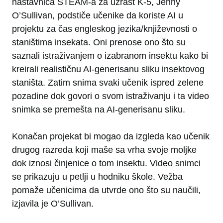
nastavnica STEAM-a za uzrast K-5, Jenny
O’Sullivan, podstiče učenike da koriste AI u
projektu za čas engleskog jezika/književnosti o
staništima insekata. Oni prenose ono što su
saznali istraživanjem o izabranom insektu kako bi
kreirali realističnu AI-generisanu sliku insektovog
staništa. Zatim snima svaki učenik ispred zelene
pozadine dok govori o svom istraživanju i ta video
snimka se premešta na AI-generisanu sliku.
Konačan projekat bi mogao da izgleda kao učenik
drugog razreda koji maše sa vrha svoje moljke
dok iznosi činjenice o tom insektu. Video snimci
se prikazuju u petlji u hodniku škole. Vežba
pomaže učenicima da utvrde ono što su naučili,
izjavila je O’Sullivan.