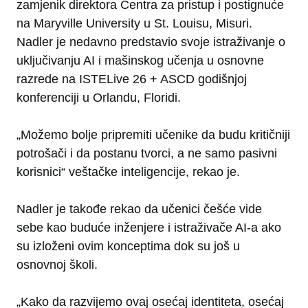
zamjenik direktora Centra za pristup i postignuće
na Maryville University u St. Louisu, Misuri.
Nadler je nedavno predstavio svoje istraživanje o
uključivanju AI i mašinskog učenja u osnovne
razrede na ISTELive 26 + ASCD godišnjoj
konferenciji u Orlandu, Floridi.
„Možemo bolje pripremiti učenike da budu kritičniji
potrošači i da postanu tvorci, a ne samo pasivni
korisnici“ veštačke inteligencije, rekao je.
Nadler je takođe rekao da učenici češće vide
sebe kao buduće inženjere i istraživače AI-a ako
su izloženi ovim konceptima dok su još u
osnovnoj školi.
„Kako da razvijemo ovaj osećaj identiteta, osećaj