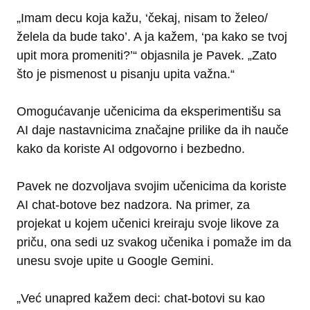
„Imam decu koja kažu, ‘čekaj, nisam to želeo/
želela da bude tako’. A ja kažem, ‘pa kako se tvoj
upit mora promeniti?’“ objasnila je Pavek. „Zato
što je pismenost u pisanju upita važna.“
Omogućavanje učenicima da eksperimentišu sa
AI daje nastavnicima značajne prilike da ih nauče
kako da koriste AI odgovorno i bezbedno.
Pavek ne dozvoljava svojim učenicima da koriste
AI chat-botove bez nadzora. Na primer, za
projekat u kojem učenici kreiraju svoje likove za
priču, ona sedi uz svakog učenika i pomaže im da
unesu svoje upite u Google Gemini.
„Već unapred kažem deci: chat-botovi su kao