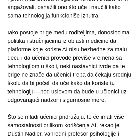
angažovali, osnažili ono što uče i naučili kako
sama tehnologija funkcioniše iznutra.
Iako postoje brige među roditeljima, donosiocima
politika i stručnjacima iz oblasti medicine da
platforme koje koriste AI nisu bezbedne za malu
decu i da učenici provode previše vremena sa
tehnologijom u školi, neki nastavnici tvrde da te
brige ne znače da učenici treba da čekaju srednju
školu da bi počeli da uče kako da koriste tu
tehnologiju—pod uslovom da bude u učionici uz
odgovarajući nadzor i sigurnosne mere.
Što se mlađi učenici pridružuju, to će imati više
samostalnosti prilikom korišćenja AI, rekao je
Dustin Nadler, vanredni profesor psihologije i