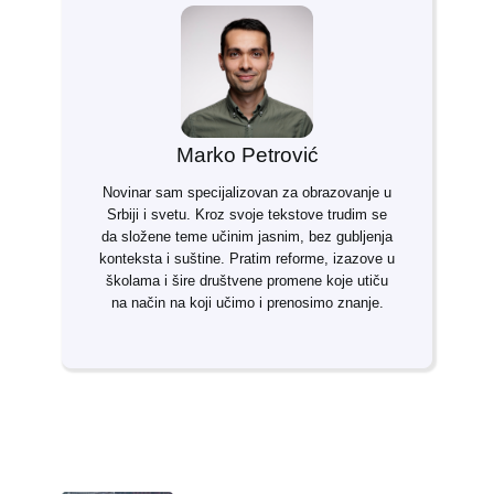
Marko Petrović
Novinar sam specijalizovan za obrazovanje u
Srbiji i svetu. Kroz svoje tekstove trudim se
da složene teme učinim jasnim, bez gubljenja
konteksta i suštine. Pratim reforme, izazove u
školama i šire društvene promene koje utiču
na način na koji učimo i prenosimo znanje.