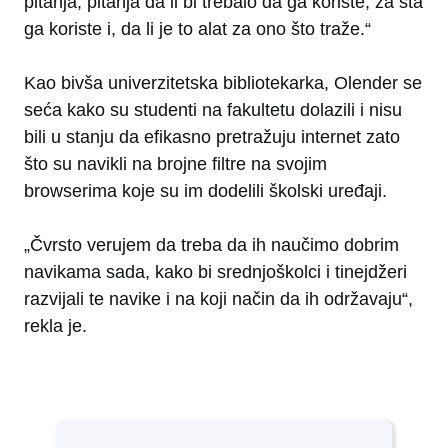
pitanja, pitanja da li bi trebalo da ga koriste, za šta
ga koriste i, da li je to alat za ono što traže.“
Kao bivša univerzitetska bibliotekarka, Olender se
seća kako su studenti na fakultetu dolazili i nisu
bili u stanju da efikasno pretražuju internet zato
što su navikli na brojne filtre na svojim
browserima koje su im dodelili školski uređaji.
„Čvrsto verujem da treba da ih naučimo dobrim
navikama sada, kako bi srednjoškolci i tinejdžeri
razvijali te navike i na koji način da ih održavaju“,
rekla je.