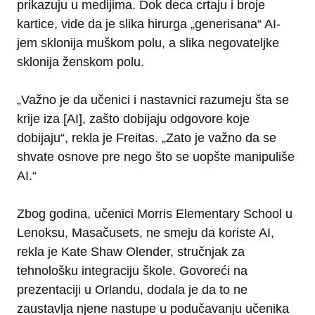
prikazuju u medijima. Dok deca crtaju i broje
kartice, vide da je slika hirurga „generisana“ AI-
jem sklonija muškom polu, a slika negovateljke
sklonija ženskom polu.
„Važno je da učenici i nastavnici razumeju šta se
krije iza [AI], zašto dobijaju odgovore koje
dobijaju“, rekla je Freitas. „Zato je važno da se
shvate osnove pre nego što se uopšte manipuliše
AI.“
Zbog godina, učenici Morris Elementary School u
Lenoksu, Masačusets, ne smeju da koriste AI,
rekla je Kate Shaw Olender, stručnjak za
tehnološku integraciju škole. Govoreći na
prezentaciji u Orlandu, dodala je da to ne
zaustavlja njene nastupe u podučavanju učenika