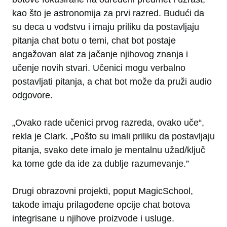
kao što je astronomija za prvi razred. Budući da
su deca u vođstvu i imaju priliku da postavljaju
pitanja chat botu o temi, chat bot postaje
angažovan alat za jačanje njihovog znanja i
učenje novih stvari. Učenici mogu verbalno
postavljati pitanja, a chat bot može da pruži audio
odgovore.
„Ovako rade učenici prvog razreda, ovako uče“,
rekla je Clark. „Pošto su imali priliku da postavljaju
pitanja, svako dete imalo je mentalnu užad/ključ
ka tome gde da ide za dublje razumevanje.”
Drugi obrazovni projekti, poput MagicSchool,
takođe imaju prilagođene opcije chat botova
integrisane u njihove proizvode i usluge.