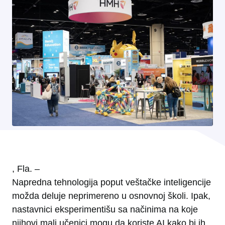
, Fla. –
Napredna tehnologija poput veštačke inteligencije
možda deluje neprimereno u osnovnoj školi. Ipak,
nastavnici eksperimentišu sa načinima na koje
njihovi mali učenici mogu da koriste AI kako bi ih