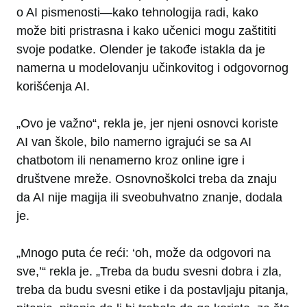
o AI pismenosti—kako tehnologija radi, kako
može biti pristrasna i kako učenici mogu zaštititi
svoje podatke. Olender je takođe istakla da je
namerna u modelovanju učinkovitog i odgovornog
korišćenja AI.
„Ovo je važno“, rekla je, jer njeni osnovci koriste
AI van škole, bilo namerno igrajući se sa AI
chatbotom ili nenamerno kroz online igre i
društvene mreže. Osnovnoškolci treba da znaju
da AI nije magija ili sveobuhvatno znanje, dodala
je.
„Mnogo puta će reći: ‘oh, može da odgovori na
sve,’“ rekla je. „Treba da budu svesni dobra i zla,
treba da budu svesni etike i da postavljaju pitanja,