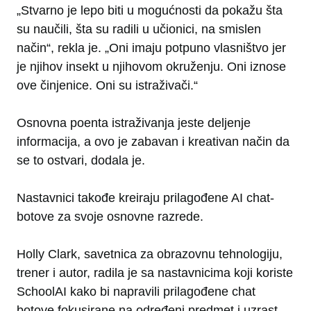
„Stvarno je lepo biti u mogućnosti da pokažu šta
su naučili, šta su radili u učionici, na smislen
način“, rekla je. „Oni imaju potpuno vlasništvo jer
je njihov insekt u njihovom okruženju. Oni iznose
ove činjenice. Oni su istraživači.“
Osnovna poenta istraživanja jeste deljenje
informacija, a ovo je zabavan i kreativan način da
se to ostvari, dodala je.
Nastavnici takođe kreiraju prilagođene AI chat-
botove za svoje osnovne razrede.
Holly Clark, savetnica za obrazovnu tehnologiju,
trener i autor, radila je sa nastavnicima koji koriste
SchoolAI kako bi napravili prilagođene chat
botove fokusirane na određeni predmet i uzrast,