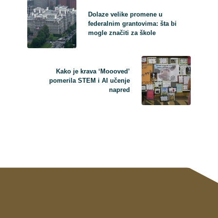
Dolaze velike promene u
federalnim grantovima: šta bi
mogle značiti za škole
Kako je krava ‘Moooved’
pomerila STEM i AI učenje
napred