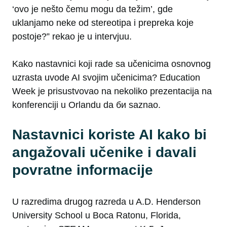
‘ovo je nešto čemu mogu da težim’, gde
uklanjamo neke od stereotipa i prepreka koje
postoje?” rekao je u intervjuu.
Kako nastavnici koji rade sa učenicima osnovnog
uzrasta uvode AI svojim učenicima? Education
Week je prisustvovao na nekoliko prezentacija na
konferenciji u Orlandu da би saznao.
Nastavnici koriste AI kako bi
angažovali učenike i davali
povratne informacije
U razredima drugog razreda u A.D. Henderson
University School u Boca Ratonu, Florida,