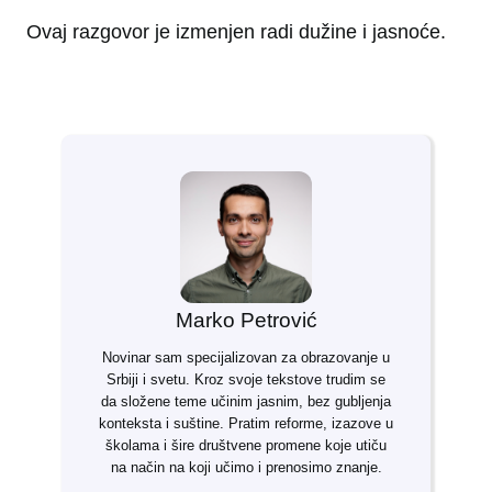
Ovaj razgovor je izmenjen radi dužine i jasnoće.
Marko Petrović
Novinar sam specijalizovan za obrazovanje u
Srbiji i svetu. Kroz svoje tekstove trudim se
da složene teme učinim jasnim, bez gubljenja
konteksta i suštine. Pratim reforme, izazove u
školama i šire društvene promene koje utiču
na način na koji učimo i prenosimo znanje.