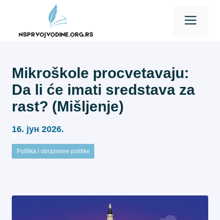
Skip
Men
to
content
Mikroškole procvetavaju:
Da li će imati sredstava za
rast? (Mišljenje)
16. јун 2026.
Politika i obrazovne politike