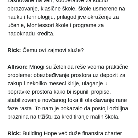
zasnovane na veri, kooperative za kućno
obrazovanje, klasične škole, škole usmerene na
nauku i tehnologiju, prilagodljive okruženje za
učenje, Montessori škole i programe za
nadoknadu kredita.
Rick:
Čemu ovi zajmovi služe?
Allison:
Mnogi su želeli da reše veoma praktične
probleme: obezbeđivanje prostora uz depozit za
zakup i nekoliko meseci kirije, ulaganje u
popravke prostora kako bi ispunili propise,
stabilizovanje novčanog toka ili olakšavanje rane
faze rasta. To nam je pokazalo da postoji ozbiljna
praznina na tržištu za kreditiranje malih škola.
Rick:
Building Hope već duže finansira charter