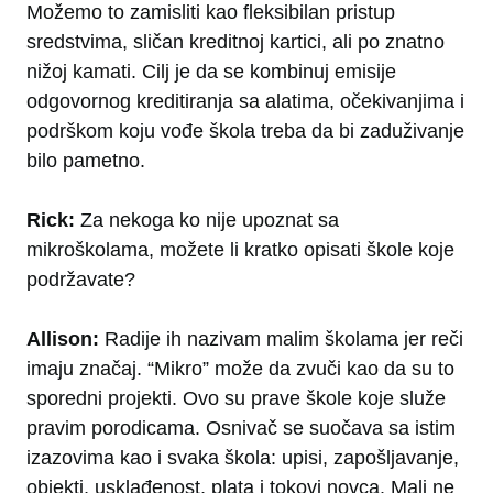
Možemo to zamisliti kao fleksibilan pristup
sredstvima, sličan kreditnoj kartici, ali po znatno
nižoj kamati. Cilj je da se kombinuj emisije
odgovornog kreditiranja sa alatima, očekivanjima i
podrškom koju vođe škola treba da bi zaduživanje
bilo pametno.
Rick:
Za nekoga ko nije upoznat sa
mikroškolama, možete li kratko opisati škole koje
podržavate?
Allison:
Radije ih nazivam malim školama jer reči
imaju značaj. “Mikro” može da zvuči kao da su to
sporedni projekti. Ovo su prave škole koje služe
pravim porodicama. Osnivač se suočava sa istim
izazovima kao i svaka škola: upisi, zapošljavanje,
objekti, usklađenost, plata i tokovi novca. Mali ne