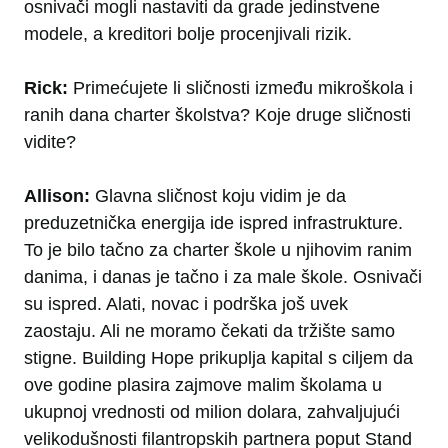
osnivači mogli nastaviti da grade jedinstvene
modele, a kreditori bolje procenjivali rizik.
Rick:
Primećujete li sličnosti između mikroškola i
ranih dana charter školstva? Koje druge sličnosti
vidite?
Allison:
Glavna sličnost koju vidim je da
preduzetnička energija ide ispred infrastrukture.
To je bilo tačno za charter škole u njihovim ranim
danima, i danas je tačno i za male škole. Osnivači
su ispred. Alati, novac i podrška još uvek
zaostaju. Ali ne moramo čekati da tržište samo
stigne. Building Hope prikuplja kapital s ciljem da
ove godine plasira zajmove malim školama u
ukupnoj vrednosti od milion dolara, zahvaljujući
velikodušnosti filantropskih partnera poput Stand