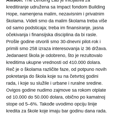
Allison:
The Lending Lab je inicijativa za
kreditiranje udružena sa Impact fondom Building
Hope, namenjena malim, nezavisnim i privatnim
školama. Videli smo da malim školama treba više
od samo podsticaja; treba im finansiranje, jasna
očekivanja i finansijska disciplina da bi rasle.
Prošle godine otvorili smo 30-dnevni pilot-rok i
primili smo 258 izraza interesovanja iz 36 država.
Jedanaest škola je odobreno, što je rezultovalo
kreditima ukupne vrednosti od 410.000 dolara.
Reč je o školama različite faze, od potpuno novih
pokretanja do škola koje su na četvrtoj godini
rada, i koje su služile i urbane i ruralne sredine.
Ovigos godine nudimo zajmove sa rokom otplate
od 10.000 do 50.000 dolara, obično po kamatnoj
stope od 5–6%. Takođe uvodimo opciju linije
kredita za škole koje imaju bar godinu dana rada.