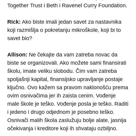
Together Trust i Beth i Ravenel Curry Foundation.
Rick:
Ako biste imali jedan savet za nastavnika
koji razmišlja o pokretanju mikroškole, koji bi to
savet bio?
Allison:
Ne čekajte da vam zatreba novac da
biste se organizovali. Ako možete sami finansirati
školu, imate veliku slobodu. Čim vam zatreba
spoljašnji kapital, finansijsko upravljanje postaje
ključno. Ovo kažem sa pravom naklonošću prema
ovim osnivačima jer ih zaista cenim. Vođenje
male škole je teško. Vođenje posla je teško. Raditi
i jedeno i drugo odjednom je posebno teško.
Osnivači malih škola zaslužuju bolje alate, jasnija
očekivanja i kreditore koji ih shvataju ozbiljno.