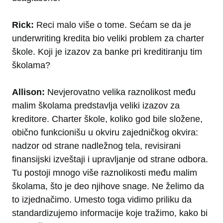
Rick:
Reci malo više o tome. Sećam se da je
underwriting kredita bio veliki problem za charter
škole. Koji je izazov za banke pri kreditiranju tim
školama?
Allison:
Nevjerovatno velika raznolikost među
malim školama predstavlja veliki izazov za
kreditore. Charter škole, koliko god bile složene,
obično funkcionišu u okviru zajedničkog okvira:
nadzor od strane nadležnog tela, revisirani
finansijski izveštaji i upravljanje od strane odbora.
Tu postoji mnogo više raznolikosti među malim
školama, što je deo njihove snage. Ne želimo da
to izjednačimo. Umesto toga vidimo priliku da
standardizujemo informacije koje tražimo, kako bi