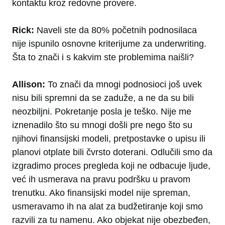
kontaktu kroz redovne provere.
Rick:
Naveli ste da 80% početnih podnosilaca
nije ispunilo osnovne kriterijume za underwriting.
Šta to znači i s kakvim ste problemima naišli?
Allison:
To znači da mnogi podnosioci još uvek
nisu bili spremni da se zaduže, a ne da su bili
neozbiljni. Pokretanje posla je teško. Nije me
iznenadilo što su mnogi došli pre nego što su
njihovi finansijski modeli, pretpostavke o upisu ili
planovi otplate bili čvrsto doterani. Odlučili smo da
izgradimo proces pregleda koji ne odbacuje ljude,
već ih usmerava na pravu podršku u pravom
trenutku. Ako finansijski model nije spreman,
usmeravamo ih na alat za budžetiranje koji smo
razvili za tu namenu. Ako objekat nije obezbeđen,