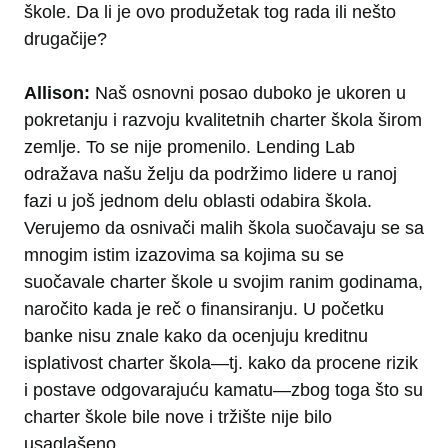
škole. Da li je ovo produžetak tog rada ili nešto
drugačije?
Allison:
Naš osnovni posao duboko je ukoren u
pokretanju i razvoju kvalitetnih charter škola širom
zemlje. To se nije promenilo. Lending Lab
odražava našu želju da podržimo lidere u ranoj
fazi u još jednom delu oblasti odabira škola.
Verujemo da osnivači malih škola suočavaju se sa
mnogim istim izazovima sa kojima su se
suočavale charter škole u svojim ranim godinama,
naročito kada je reč o finansiranju. U početku
banke nisu znale kako da ocenjuju kreditnu
isplativost charter škola—tj. kako da procene rizik
i postave odgovarajuću kamatu—zbog toga što su
charter škole bile nove i tržište nije bilo
usaglašeno.