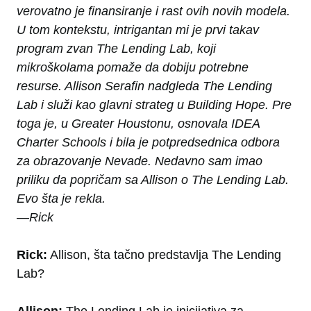
verovatno je finansiranje i rast ovih novih modela.
U tom kontekstu, intrigantan mi je prvi takav
program zvan
The Lending Lab
, koji
mikroškolama pomaže da dobiju potrebne
resurse. Allison Serafin nadgleda The Lending
Lab i služi kao glavni strateg u
Building Hope
. Pre
toga je, u Greater Houstonu, osnovala IDEA
Charter Schools i bila je potpredsednica odbora
za obrazovanje Nevade. Nedavno sam imao
priliku da popričam sa Allison o The Lending Lab.
Evo šta je rekla.
—Rick
Rick:
Allison, šta tačno predstavlja The Lending
Lab?