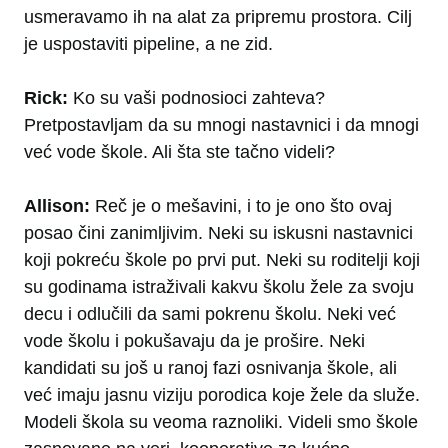
usmeravamo ih na alat za pripremu prostora. Cilj
je uspostaviti pipeline, a ne zid.
Rick:
Ko su vaši podnosioci zahteva?
Pretpostavljam da su mnogi nastavnici i da mnogi
već vode škole. Ali šta ste tačno videli?
Allison:
Reč je o mešavini, i to je ono što ovaj
posao čini zanimljivim. Neki su iskusni nastavnici
koji pokreću škole po prvi put. Neki su roditelji koji
su godinama istraživali kakvu školu žele za svoju
decu i odlučili da sami pokrenu školu. Neki već
vode školu i pokušavaju da je prošire. Neki
kandidati su još u ranoj fazi osnivanja škole, ali
već imaju jasnu viziju porodica koje žele da služe.
Modeli škola su veoma raznoliki. Videli smo škole