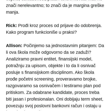
znači nerelevantno; to znači da je margina greške
manja.
Rick:
Prođi kroz proces od prijave do odobrenja.
Kako program funkcioniše u praksi?
Allison:
Počinjemo sa jednostavnim pitanjem: Da
li ova škola može odgovorno da se zaduži?
Analiziramo pravni entitet, finansijski model,
potražnju za upisom, objekte i to da li osnivač
posluje s finansijskom disciplinom. Ako škola
prođe početni screening, proveravamo brojke,
razgovaramo sa osnivačem i testiramo plan pod
pritiskom. Za odabrane kandidate, proces treba
biti jasan i profesionalan. Oni dobijaju term sheet,
povezuju svoj poslovni bankovni račun i ostaju u