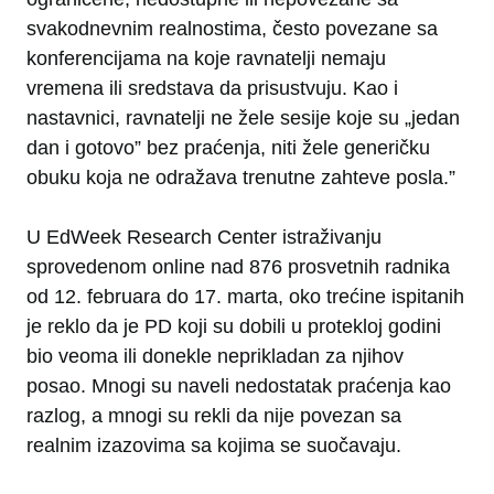
svakodnevnim realnostima, često povezane sa
konferencijama na koje ravnatelji nemaju
vremena ili sredstava da prisustvuju. Kao i
nastavnici, ravnatelji ne žele sesije koje su „jedan
dan i gotovo” bez praćenja, niti žele generičku
obuku koja ne odražava trenutne zahteve posla.”
U EdWeek Research Center istraživanju
sprovedenom online nad 876 prosvetnih radnika
od 12. februara do 17. marta, oko trećine ispitanih
je reklo da je PD koji su dobili u protekloj godini
bio veoma ili donekle neprikladan za njihov
posao. Mnogi su naveli nedostatak praćenja kao
razlog, a mnogi su rekli da nije povezan sa
realnim izazovima sa kojima se suočavaju.