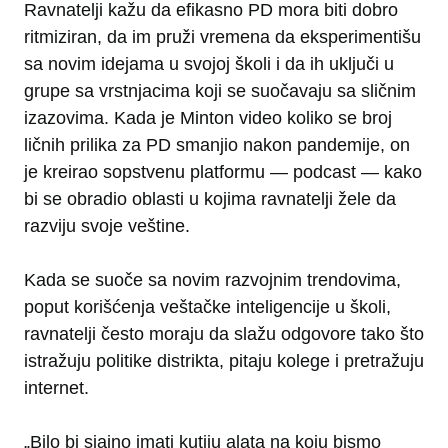
Ravnatelji kažu da efikasno PD mora biti dobro
ritmiziran, da im pruži vremena da eksperimentišu
sa novim idejama u svojoj školi i da ih uključi u
grupe sa vrstnjacima koji se suočavaju sa sličnim
izazovima. Kada je Minton video koliko se broj
ličnih prilika za PD smanjio nakon pandemije, on
je kreirao sopstvenu platformu — podcast — kako
bi se obradio oblasti u kojima ravnatelji žele da
razviju svoje veštine.
Kada se suoče sa novim razvojnim trendovima,
poput korišćenja veštačke inteligencije u školi,
ravnatelji često moraju da slažu odgovore tako što
istražuju politike distrikta, pitaju kolege i pretražuju
internet.
„Bilo bi sjajno imati kutiju alata na koju bismo