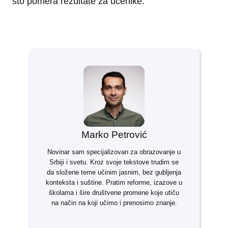
što pomera rezultate za učenike.”
Marko Petrović
Novinar sam specijalizovan za obrazovanje u
Srbiji i svetu. Kroz svoje tekstove trudim se
da složene teme učinim jasnim, bez gubljenja
konteksta i suštine. Pratim reforme, izazove u
školama i šire društvene promene koje utiču
na način na koji učimo i prenosimo znanje.