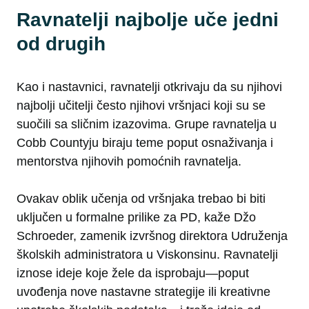
Ravnatelji najbolje uče jedni
od drugih
Kao i nastavnici, ravnatelji otkrivaju da su njihovi
najbolji učitelji često njihovi vršnjaci koji su se
suočili sa sličnim izazovima. Grupe ravnatelja u
Cobb Countyju biraju teme poput osnaživanja i
mentorstva njihovih pomoćnih ravnatelja.
Ovakav oblik učenja od vršnjaka trebao bi biti
uključen u formalne prilike za PD, kaže Džo
Schroeder, zamenik izvršnog direktora Udruženja
školskih administratora u Viskonsinu. Ravnatelji
iznose ideje koje žele da isprobaju—poput
uvođenja nove nastavne strategije ili kreativne