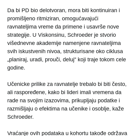
Da bi PD bio delotvoran, mora biti kontinuiran i
promišljeno ritmiziran, omogućavajući
ravnateljima vreme da primene i usavrše nove
strategije. U Viskonsinu, Schroeder je stvorio
višednevne akademije namenjene ravnateljima
svih iskustvenih nivoa, strukturisane oko ciklusa
„planiraj, uradi, prouči, deluj” koji traje tokom cele
godine.
Učenicke prilike za ravnatelje trebalo bi biti često,
ali raspoređene, kako bi lideri imali vremena da
rade na svojim izazovima, prikupljaju podatke i
razmišljaju o efektima na učenike i osoblje, kaže
Schroeder.
Vraćanje ovih podataka u kohortu takođe održava