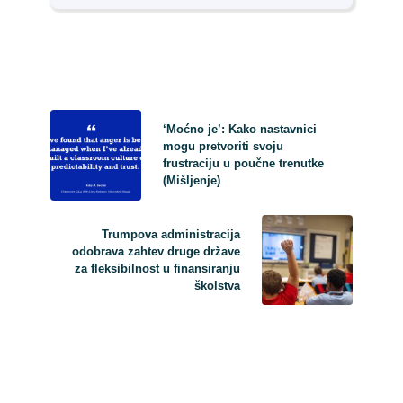
‘Moćno je’: Kako nastavnici
mogu pretvoriti svoju
frustraciju u poučne trenutke
(Mišljenje)
Trumpova administracija
odobrava zahtev druge države
za fleksibilnost u finansiranju
školstva