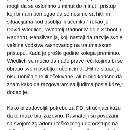
mogli da se oslonimo u minut do minut i pristup
koji bi nam pomogao da se nosimo sa hitnim
situacijama kod osoblja ili učenika,” rekao je
David Wiedlich, ravnatelj Radnor Middle School u
Radnoru, Pensilvanija, koji nastoji da razvije svoje
veštine vođstva zasnovanog na traumatskom
pristupu. Kada je prošle godine kolega preminuo,
Wiedlich se mučio da nađe prave reči kojima bi se
obratio svom osoblju i učenicima. „Hitne situacije
nisu uobičajene ili očekivane, ali bi bilo korisno da
znam kako da razgovaram sa ljudima posle krize,”
dodao je.
Kako bi zadovoljili potrebe za PD, stručnjaci kažu
da to može biti izazovno. Ravnatelji su povezani
sa svojom zgradom i teško mogu da odstupe na