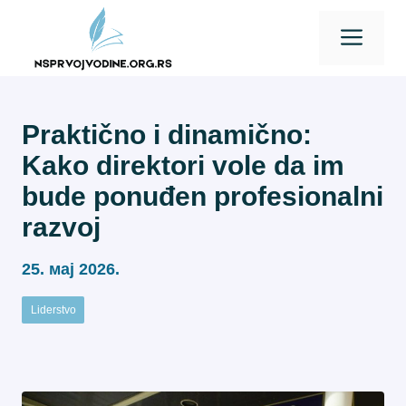
Skip
Men
to
content
Praktično i dinamično:
Kako direktori vole da im
bude ponuđen profesionalni
razvoj
25. мај 2026.
Liderstvo