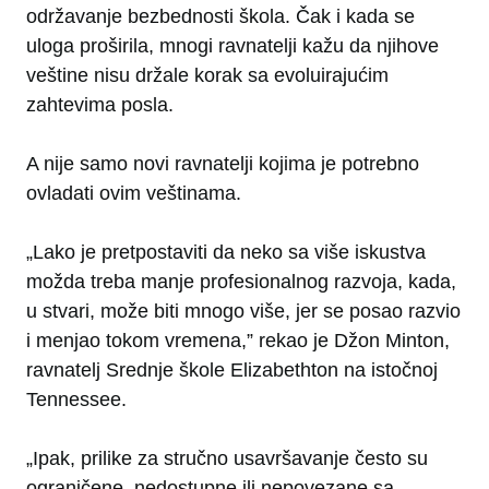
održavanje bezbednosti škola. Čak i kada se
uloga proširila, mnogi ravnatelji kažu da njihove
veštine nisu držale korak sa evoluirajućim
zahtevima posla.
A nije samo novi ravnatelji kojima je potrebno
ovladati ovim veštinama.
„Lako je pretpostaviti da neko sa više iskustva
možda treba manje profesionalnog razvoja, kada,
u stvari, može biti mnogo više, jer se posao razvio
i menjao tokom vremena,” rekao je Džon Minton,
ravnatelj Srednje škole Elizabethton na istočnoj
Tennessee.
„Ipak, prilike za stručno usavršavanje često su
ograničene, nedostupne ili nepovezane sa