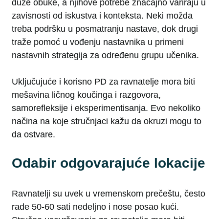
duže obuke, a njihove potrebe značajno variraju u
zavisnosti od iskustva i konteksta. Neki možda
treba podršku u posmatranju nastave, dok drugi
traže pomoć u vođenju nastavnika u primeni
nastavnih strategija za određenu grupu učenika.
Uključujuće i korisno PD za ravnatelje mora biti
mešavina ličnog koučinga i razgovora,
samorefleksije i eksperimentisanja. Evo nekoliko
načina na koje stručnjaci kažu da okruzi mogu to
da ostvare.
Odabir odgovarajuće lokacije
Ravnatelji su uvek u vremenskom prečeštu, često
rade 50-60 sati nedeljno i nose posao kući.