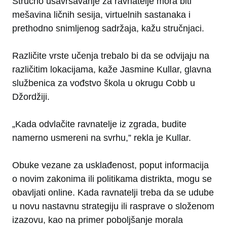
Stručno usavršavanje za ravnatelje mora biti
mešavina ličnih sesija, virtuelnih sastanaka i
prethodno snimljenog sadržaja, kažu stručnjaci.
Različite vrste učenja trebalo bi da se odvijaju na
različitim lokacijama, kaže Jasmine Kullar, glavna
službenica za vođstvo škola u okrugu Cobb u
Džordžiji.
„Kada odvlačite ravnatelje iz zgrada, budite
namerno usmereni na svrhu,” rekla je Kullar.
Obuke vezane za usklađenost, poput informacija
o novim zakonima ili politikama distrikta, mogu se
obavljati online. Kada ravnatelji treba da se udube
u novu nastavnu strategiju ili rasprave o složenom
izazovu, kao na primer poboljšanje morala