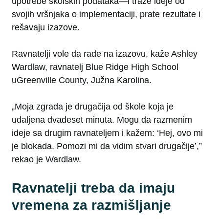
upotrebe školskih podataka—i traže ideje od
svojih vršnjaka o implementaciji, prate rezultate i
rešavaju izazove.
Ravnatelji vole da radе na izazovu, kaže Ashley
Wardlaw, ravnatelj Blue Ridge High School
uGreenville County, Južna Karolina.
„Moja zgrada je drugačija od škole koja je
udaljena dvadeset minuta. Mogu da razmenim
ideje sa drugim ravnateljem i kažem: ‘Hej, ovo mi
je blokada. Pomozi mi da vidim stvari drugačije’,”
rekao je Wardlaw.
Ravnatelji treba da imaju
vremena za razmišljanje