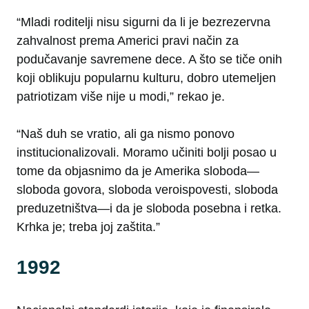
“Mladi roditelji nisu sigurni da li je bezrezervna
zahvalnost prema Americi pravi način za
podučavanje savremene dece. A što se tiče onih
koji oblikuju popularnu kulturu, dobro utemeljen
patriotizam više nije u modi,” rekao je.
“Naš duh se vratio, ali ga nismo ponovo
institucionalizovali. Moramo učiniti bolji posao u
tome da objasnimo da je Amerika sloboda—
sloboda govora, sloboda veroispovesti, sloboda
preduzetništva—i da je sloboda posebna i retka.
Krhka je; treba joj zaštita.”
1992