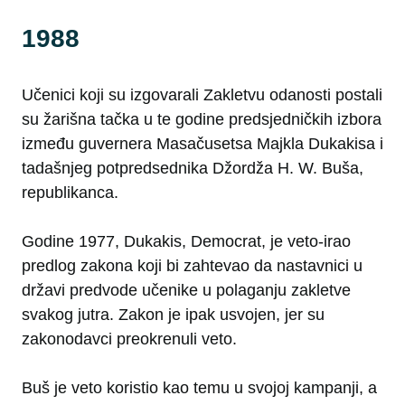
1988
Učenici koji su izgovarali Zakletvu odanosti postali
su žarišna tačka u te godine predsjedničkih izbora
između guvernera Masačusetsa Majkla Dukakisa i
tadašnjeg potpredsednika Džordža H. W. Buša,
republikanca.
Godine 1977, Dukakis, Democrat, je veto-irao
predlog zakona koji bi zahtevao da nastavnici u
državi predvode učenike u polaganju zakletve
svakog jutra. Zakon je ipak usvojen, jer su
zakonodavci preokrenuli veto.
Buš je veto koristio kao temu u svojoj kampanji, a