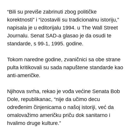
“Bili su previše zabrinuti zbog političke
korektnosti” i “izostavili su tradicionalnu istoriju,”
napisala je u editorijalu 1994. u The Wall Street
Journalu. Senat SAD-a glasao je da osudi te
standarde, s 99-1, 1995. godine.
Tokom naredne godine, zvaničnici sa obe strane
pulta kritikovali su sada napuštene standarde kao
anti-američke.
Njihova svrha, rekao je vođa većine Senata Bob
Dole, republikanac, “nije da učimo decu
određenim činjenicama o našoj istoriji, već da
omalovažimo američku priču dok sanitarno i
hvalimo druge kulture.”