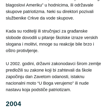
blagoslovi Ameriku” u hodnicima, ili održavale
skupove patriotizma. Neki su direktori pozivali
službenike Crkve da vode skupove.
Kada su roditelji ili stručnjaci za građanske
slobode dovodili u pitanje školske izraze verskih
slogana i molitvi, mnoge su reakcije bile brzo i
oštro protivljenje.
U 2002. godini, državni zakonodavci širom zemlje
predložili su zakone koji bi zahtevali da škole
započinju dan Zavetom odanosti, istaknu
nacionalni moto “U Boga verujemo” ili nude
nastavu koja podstiče patriotizam.
2004