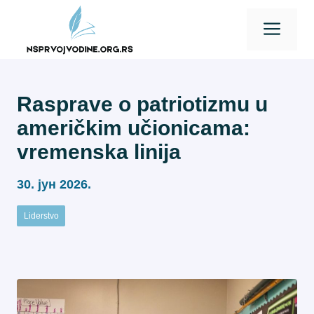
Skip
Men
to
content
Rasprave o patriotizmu u
američkim učionicama:
vremenska linija
30. јун 2026.
Liderstvo