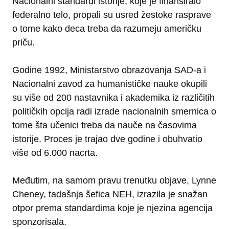
Nacionalni standardi istorije, koje je finansiralo
federalno telo, propali su usred žestoke rasprave
o tome kako deca treba da razumeju američku
priču.
Godine 1992, Ministarstvo obrazovanja SAD-a i
Nacionalni zavod za humanističke nauke okupili
su više od 200 nastavnika i akademika iz različitih
političkih opcija radi izrade nacionalnih smernica o
tome šta učenici treba da nauče na časovima
istorije. Proces je trajao dve godine i obuhvatio
više od 6.000 nacrta.
Međutim, na samom pravu trenutku objave, Lynne
Cheney, tadašnja šefica NEH, izrazila je snažan
otpor prema standardima koje je njezina agencija
sponzorisala.