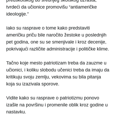
predškolskog do srednjeg školskog uzrasta,
tvrdeći da učionice promovišu “antiameričke
ideologije.”
Iako su rasprave o tome kako predstaviti
američku priču bile naročito žestoke u poslednjih
pet godina, one su se smenjivale i kroz decenije,
pokrivajući različite administracije i političke klime.
Tačno koje mesto patriotizam treba da zauzme u
učionici, i koliku slobodu učenici treba da imaju da
kritikuju svoju zemlju, vekovima su bila pitanja
koja su izazivala sporove.
Vidite kako su rasprave o patriotizmu ponovo
izašle na površinu i promenile oblik kroz godine u
nastavku.