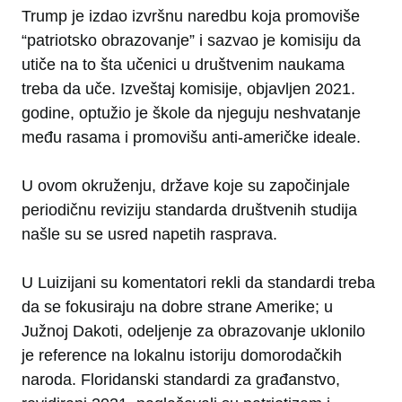
Trump je izdao izvršnu naredbu koja promoviše
“patriotsko obrazovanje” i sazvao je komisiju da
utiče na to šta učenici u društvenim naukama
treba da uče. Izveštaj komisije, objavljen 2021.
godine, optužio je škole da njeguju neshvatanje
među rasama i promovišu anti-američke ideale.
U ovom okruženju, države koje su započinjale
periodičnu reviziju standarda društvenih studija
našle su se usred napetih rasprava.
U Luizijani su komentatori rekli da standardi treba
da se fokusiraju na dobre strane Amerike; u
Južnoj Dakoti, odeljenje za obrazovanje uklonilo
je reference na lokalnu istoriju domorodačkih
naroda. Floridanski standardi za građanstvo,