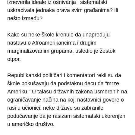
izneverila ideale iz osnivanja i sistematski
uskraćivala jednaka prava svim građanima? Ili
nešto između?
Kako su neke škole krenule da unapređuju
nastavu o Afroamerikancima i drugim
marginalizovanim grupama, usledio je žestok
otpor.
Republikanski političari i komentatori rekli su da
škole pokušavaju da podstaknu decu da “mrze
Ameriku.” U talasu državnih zakona usmerenih na
ograničavanje načina na koji nastavnici govore o
rasi u učionici, neke države su zabranile
podučavanje da je rasizam sistematski ukorenjen
u američko društvo.