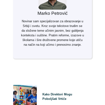
Marko Petrović
Novinar sam specijalizovan za obrazovanje u
Srbiji i svetu. Kroz svoje tekstove trudim se
da složene teme učinim jasnim, bez gubljenja
konteksta i suštine. Pratim reforme, izazove u
školama i šire društvene promene koje utiču
na način na koji učimo i prenosimo znanje.
Kako Direktori Mogu
Poboljšati Vrtiće