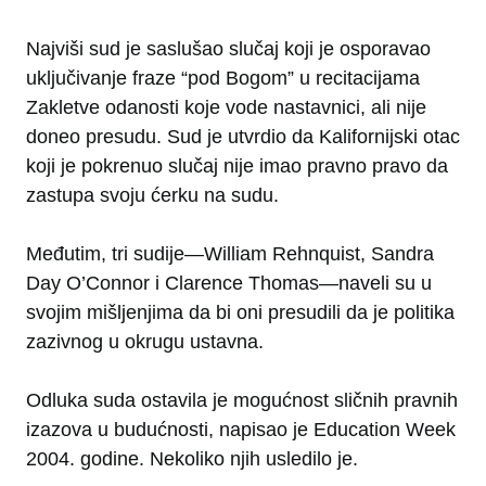
Najviši sud je saslušao slučaj koji je osporavao
uključivanje fraze “pod Bogom” u recitacijama
Zakletve odanosti koje vode nastavnici, ali nije
doneo presudu. Sud je utvrdio da Kalifornijski otac
koji je pokrenuo slučaj nije imao pravno pravo da
zastupa svoju ćerku na sudu.
Međutim, tri sudije—William Rehnquist, Sandra
Day O’Connor i Clarence Thomas—naveli su u
svojim mišljenjima da bi oni presudili da je politika
zazivnog u okrugu ustavna.
Odluka suda ostavila je mogućnost sličnih pravnih
izazova u budućnosti, napisao je Education Week
2004. godine. Nekoliko njih usledilo je.