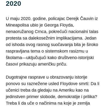
2020
U maju 2020. godine, policajac Derejk Čauvin iz
Mineapolisa ubio je Georga Floyda,
nenaoružanog Crnca, pokrećući nacionalni talas
protesta sa dalekosežnim implikacijama. Jedan
od ishoda ovog rasnog suočavanja bila je široko
raspravljana tema o sistemskom rasizmu u
školama—uključujući kako društveno-istorijski
časovi prikazuju američku priču.
Dugotrajne rasprave u obrazovanju istorije
ponovo su raznežene usled Floydove smrti: Da li
učenici treba da gledaju na Ameriku kao na
jedinstven primer slobode, demokratije i prilika?
Treba li da uče o načinima na koje je zemlja