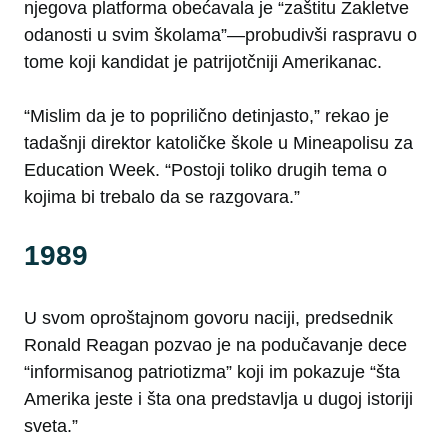
njegova platforma obećavala je “zaštitu Zakletve
odanosti u svim školama”—probudivši raspravu o
tome koji kandidat je patrijotčniji Amerikanac.
“Mislim da je to poprilično detinjasto,” rekao je
tadašnji direktor katoličke škole u Mineapolisu za
Education Week. “Postoji toliko drugih tema o
kojima bi trebalo da se razgovara.”
1989
U svom oproštajnom govoru naciji, predsednik
Ronald Reagan pozvao je na podučavanje dece
“informisanog patriotizma” koji im pokazuje “šta
Amerika jeste i šta ona predstavlja u dugoj istoriji
sveta.”