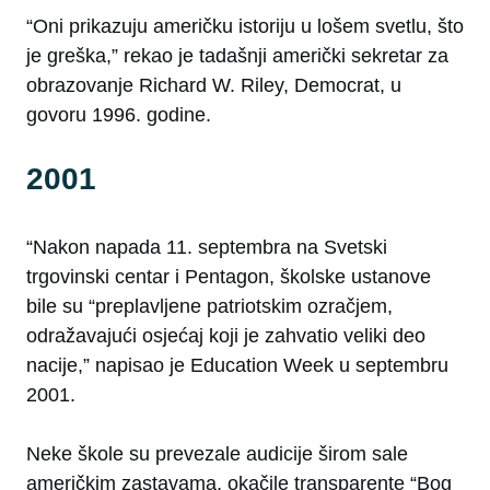
“Oni prikazuju američku istoriju u lošem svetlu, što
je greška,” rekao je tadašnji američki sekretar za
obrazovanje Richard W. Riley, Democrat, u
govoru 1996. godine.
2001
“Nakon napada 11. septembra na Svetski
trgovinski centar i Pentagon, školske ustanove
bile su “preplavljene patriotskim ozračjem,
odražavajući osjećaj koji je zahvatio veliki deo
nacije,” napisao je Education Week u septembru
2001.
Neke škole su prevezale audicije širom sale
američkim zastavama, okačile transparente “Bog