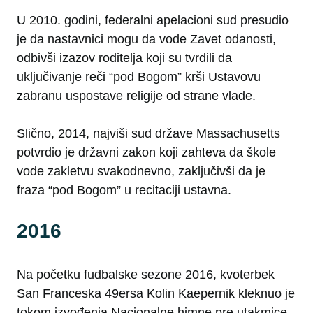
U 2010. godini, federalni apelacioni sud presudio
je da nastavnici mogu da vode Zavet odanosti,
odbivši izazov roditelja koji su tvrdili da
uključivanje reči “pod Bogom” krši Ustavovu
zabranu uspostave religije od strane vlade.
Slično, 2014, najviši sud države Massachusetts
potvrdio je državni zakon koji zahteva da škole
vode zakletvu svakodnevno, zaključivši da je
fraza “pod Bogom” u recitaciji ustavna.
2016
Na početku fudbalske sezone 2016, kvoterbek
San Franceska 49ersa Kolin Kaepernik kleknuo je
tokom izvođenja Nacionalne himne pre utakmice,