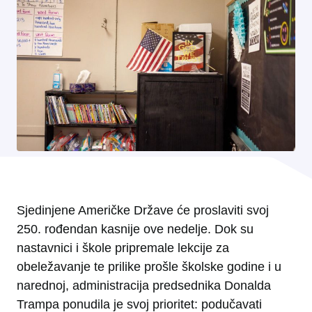
Sjedinjene Američke Države će proslaviti svoj
250. rođendan kasnije ove nedelje. Dok su
nastavnici i škole pripremale lekcije za
obeležavanje te prilike prošle školske godine i u
narednoj, administracija predsednika Donalda
Trampa ponudila je svoj prioritet: podučavati