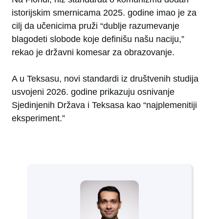
istorijskim smernicama 2025. godine imao je za
cilj da učenicima pruži “dublje razumevanje
blagodeti slobode koje definišu našu naciju,”
rekao je državni komesar za obrazovanje.
A u Teksasu, novi standardi iz društvenih studija
usvojeni 2026. godine prikazuju osnivanje
Sjedinjenih Država i Teksasa kao “najplemenitiji
eksperiment.”