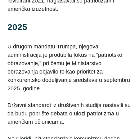
revidirani 2021, naglašavali su patriotizam i
američku izuzetnost.
2025
U drugom mandatu Trumpa, njegova
administracija je produbila fokus na “patriotsko
obrazovanje,” pri čemu je Ministarstvo
obrazovanja objavilo to kao prioritet za
konkurentsko dodeljivanje sredstava u septembru
2025. godine.
Državni standardi iz društvenih studija nastavili su
da budu poprište debata o ulozi patriotizma u
američkim učionicama.
Na Floridi, niz standarda o komunizmu dodan