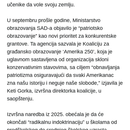
učenike da vole svoju zemlju.
U septembru prošle godine, Ministarstvo
obrazovanja SAD-a objavilo je “patriotsko
obrazovanje” kao novi prioritet za konkurentske
grantove. Ta agencija sazvala je Koaliciju za
građansko obrazovanje ‘Amerika 250’, koja je
uglavnom sastavljena od organizacija skloni
konzervativnim stavovima, sa ciljem “obnavljanja
patriotizma osiguravajući da svaki Amerikanac
zna našu istoriju i neguje naše slobode,” izjavila je
Keti Gorka, izvršna direktorka koalicije, u
saopštenju.
Izvršna naredba iz 2025. obećala je da će
okončati “radikalnu indoktrinaciju” u školama od