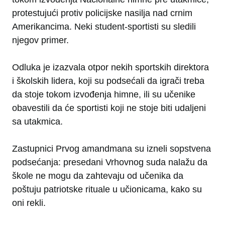
protestujući protiv policijske nasilja nad crnim
Amerikancima. Neki student-sportisti su sledili
njegov primer.
Odluka je izazvala otpor nekih sportskih direktora
i školskih lidera, koji su podsećali da igrači treba
da stoje tokom izvođenja himne, ili su učenike
obavestili da će sportisti koji ne stoje biti udaljeni
sa utakmica.
Zastupnici Prvog amandmana su izneli sopstvena
podsećanja: presedani Vrhovnog suda nalažu da
škole ne mogu da zahtevaju od učenika da
poštuju patriotske rituale u učionicama, kako su
oni rekli.