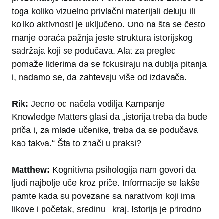
toga koliko vizuelno privlačni materijali deluju ili
koliko aktivnosti je uključeno. Ono na šta se često
manje obraća pažnja jeste struktura istorijskog
sadržaja koji se podučava. Alat za pregled
pomaže liderima da se fokusiraju na dublja pitanja
i, nadamo se, da zahtevaju više od izdavača.
Rik:
Jedno od načela vodilja Kampanje
Knowledge Matters glasi da „istorija treba da bude
priča i, za mlade učenike, treba da se podučava
kao takva.“ Šta to znači u praksi?
Matthew:
Kognitivna psihologija nam govori da
ljudi najbolje uče kroz priče. Informacije se lakše
pamte kada su povezane sa narativom koji ima
likove i početak, sredinu i kraj. Istorija je prirodno