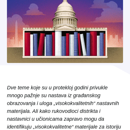
Dve teme koje su u protekloj godini privukle
mnogo pažnje su nastava iz građanskog
obrazovanja i uloga „visokokvalitetnih“ nastavnih
materijala. Ali kako rukovodioci distrikta i
nastavnici u učionicama zapravo mogu da
identifikuju „visokokvalitetne“ materijale za istoriju