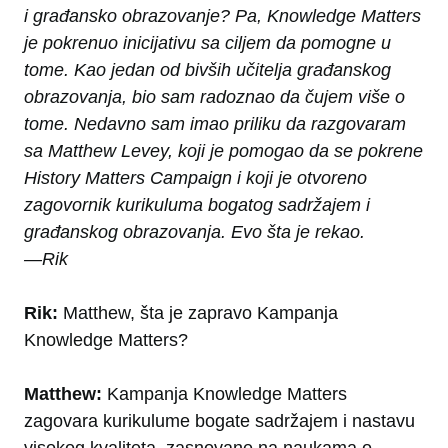
i građansko obrazovanje? Pa,
Knowledge Matters
je pokrenuo inicijativu sa ciljem da pomogne u
tome. Kao jedan od bivših učitelja građanskog
obrazovanja, bio sam radoznao da čujem više o
tome. Nedavno sam imao priliku da razgovaram
sa
Matthew Levey
, koji je pomogao da se pokrene
History Matters Campaign
i koji je otvoreno
zagovornik kurikuluma bogatog sadržajem i
građanskog obrazovanja. Evo šta je rekao.
—Rik
Rik:
Matthew, šta je zapravo Kampanja
Knowledge Matters?
Matthew:
Kampanja Knowledge Matters
zagovara kurikulume bogate sadržajem i nastavu