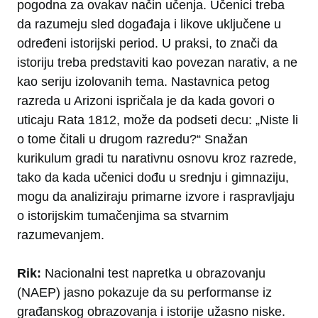
pogodna za ovakav način učenja. Učenici treba
da razumeju sled događaja i likove uklјučene u
određeni istorijski period. U praksi, to znači da
istoriju treba predstaviti kao povezan narativ, a ne
kao seriju izolovanih tema. Nastavnica petog
razreda u Arizoni ispričala je da kada govori o
uticaju Rata 1812, može da podseti decu: „Niste li
o tome čitali u drugom razredu?“ Snažan
kurikulum gradi tu narativnu osnovu kroz razrede,
tako da kada učenici dođu u srednju i gimnaziju,
mogu da analiziraju primarne izvore i raspravljaju
o istorijskim tumačenjima sa stvarnim
razumevanjem.
Rik:
Nacionalni test napretka u obrazovanju
(NAEP) jasno pokazuje da su performanse iz
građanskog obrazovanja i istorije užasno niske.