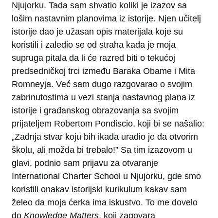
Njujorku. Tada sam shvatio koliki je izazov sa
lošim nastavnim planovima iz istorije. Njen učitelj
istorije dao je užasan opis materijala koje su
koristili i zaledio se od straha kada je moja
supruga pitala da li će razred biti o tekućoj
predsedničkoj trci između Baraka Obame i Mita
Romneyja. Već sam dugo razgovarao o svojim
zabrinutostima u vezi stanja nastavnog plana iz
istorije i građanskog obrazovanja sa svojim
prijateljem Robertom Pondiscio, koji bi se našalio:
„Zadnja stvar koju bih ikada uradio je da otvorim
školu, ali možda bi trebalo!” Sa tim izazovom u
glavi, podnio sam prijavu za otvaranje
International Charter School u Njujorku, gde smo
koristili onakav istorijski kurikulum kakav sam
želeo da moja ćerka ima iskustvo. To me dovelo
do
Knowledge Matters
, koji zagovara