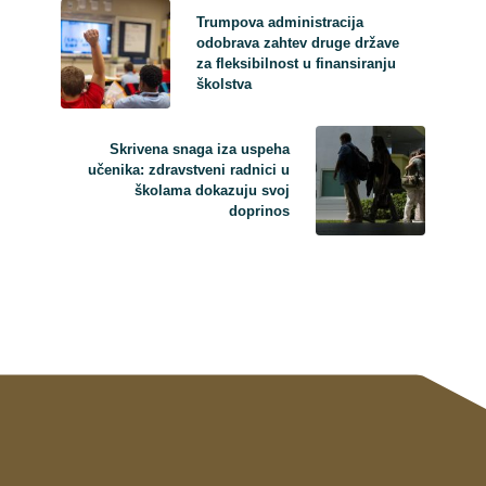
Trumpova administracija
odobrava zahtev druge države
za fleksibilnost u finansiranju
školstva
Skrivena snaga iza uspeha
učenika: zdravstveni radnici u
školama dokazuju svoj
doprinos