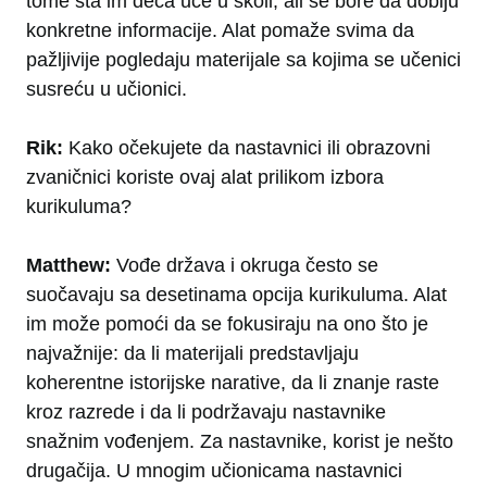
tome šta im deca uče u školi, ali se bore da dobiju
konkretne informacije. Alat pomaže svima da
pažljivije pogledaju materijale sa kojima se učenici
susreću u učionici.
Rik:
Kako očekujete da nastavnici ili obrazovni
zvaničnici koriste ovaj alat prilikom izbora
kurikuluma?
Matthew:
Vođe država i okruga često se
suočavaju sa desetinama opcija kurikuluma. Alat
im može pomoći da se fokusiraju na ono što je
najvažnije: da li materijali predstavljaju
koherentne istorijske narative, da li znanje raste
kroz razrede i da li podržavaju nastavnike
snažnim vođenjem. Za nastavnike, korist je nešto
drugačija. U mnogim učionicama nastavnici