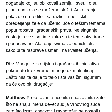
događaje koji su oblikovali zemlju i svet. To su
pitanja na koja se možemo složiti. Anketiranje
pokazuje da roditelji sa različitih političkih
opredeljenja žele da učenici uče o teškim temama
poput ropstva i građanskih prava. Ne slaganje
često je u vezi sa time kako su te teme okvirirane
i podučavane. Alat daje svima zajednički okvir
kako bi te rasprave usmerili na kvalitet učenja.
Rik:
Mnogo je istorijskih i građanskih inicijativa
pokrenuto kroz vreme, mnoge uz mali uticaj.
Zašto mislite da je to tako i šta vas čini sigurnim
da će ovo biti drugačije?
Matthew:
Prekoravanje učenika i nastavnika zato
što ne znaju imena devet sudija Vrhovnog suda ili
zato što izraz „checkovi i ravnoteže“ ne postoji u