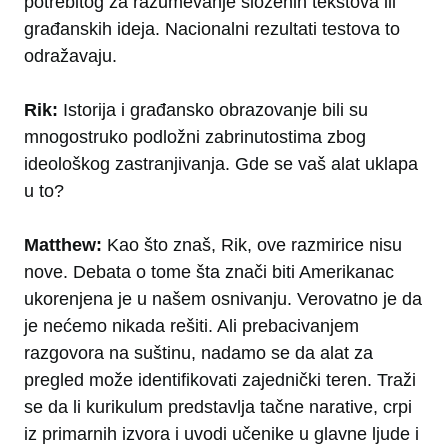
potrebitog za razumevanje složenih tekstova ili
građanskih ideja. Nacionalni rezultati testova to
odražavaju.
Rik:
Istorija i građansko obrazovanje bili su
mnogostruko podložni zabrinutostima zbog
ideološkog zastranjivanja. Gde se vaš alat uklapa
u to?
Matthew:
Kao što znaš, Rik, ove razmirice nisu
nove. Debata o tome šta znači biti Amerikanac
ukorenjena je u našem osnivanju. Verovatno je da
je nećemo nikada rešiti. Ali prebacivanjem
razgovora na suštinu, nadamo se da alat za
pregled može identifikovati zajednički teren. Traži
se da li kurikulum predstavlja tačne narative, crpi
iz primarnih izvora i uvodi učenike u glavne ljude i