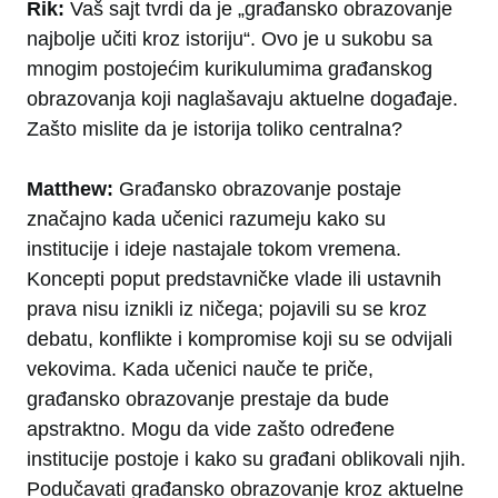
Rik:
Vaš sajt tvrdi da je „građansko obrazovanje
najbolje učiti kroz istoriju“. Ovo je u sukobu sa
mnogim postojećim kurikulumima građanskog
obrazovanja koji naglašavaju aktuelne događaje.
Zašto mislite da je istorija toliko centralna?
Matthew:
Građansko obrazovanje postaje
značajno kada učenici razumeju kako su
institucije i ideje nastajale tokom vremena.
Koncepti poput predstavničke vlade ili ustavnih
prava nisu iznikli iz ničega; pojavili su se kroz
debatu, konflikte i kompromise koji su se odvijali
vekovima. Kada učenici nauče te priče,
građansko obrazovanje prestaje da bude
apstraktno. Mogu da vide zašto određene
institucije postoje i kako su građani oblikovali njih.
Podučavati građansko obrazovanje kroz aktuelne