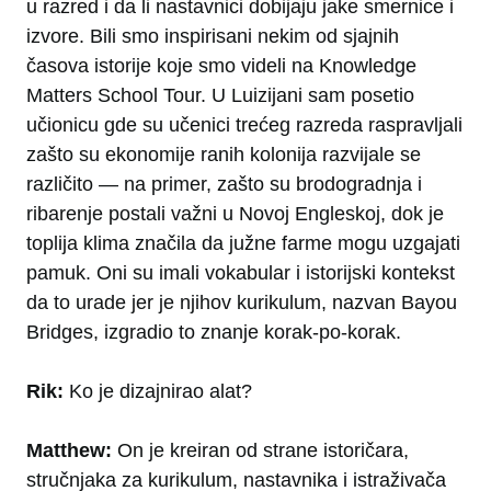
u razred i da li nastavnici dobijaju jake smernice i
izvore. Bili smo inspirisani nekim od sjajnih
časova istorije koje smo videli na Knowledge
Matters School Tour. U Luizijani sam posetio
učionicu gde su učenici trećeg razreda raspravljali
zašto su ekonomije ranih kolonija razvijale se
različito — na primer, zašto su brodogradnja i
ribarenje postali važni u Novoj Engleskoj, dok je
toplija klima značila da južne farme mogu uzgajati
pamuk. Oni su imali vokabular i istorijski kontekst
da to urade jer je njihov kurikulum, nazvan Bayou
Bridges, izgradio to znanje korak-po-korak.
Rik:
Ko je dizajnirao alat?
Matthew:
On je kreiran od strane istoričara,
stručnjaka za kurikulum, nastavnika i istraživača