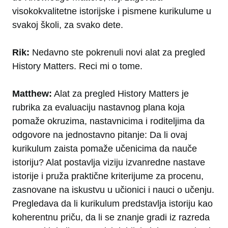
visokokvalitetne istorijske i pismene kurikulume u
svakoj školi, za svako dete.
Rik:
Nedavno ste pokrenuli novi alat za pregled
History Matters. Reci mi o tome.
Matthew:
Alat za pregled History Matters je
rubrika za evaluaciju nastavnog plana koja
pomaže okruzima, nastavnicima i roditeljima da
odgovore na jednostavno pitanje: Da li ovaj
kurikulum zaista pomaže učenicima da nauče
istoriju? Alat postavlja viziju izvanredne nastave
istorije i pruža praktične kriterijume za procenu,
zasnovane na iskustvu u učionici i nauci o učenju.
Pregledava da li kurikulum predstavlja istoriju kao
koherentnu priču, da li se znanje gradi iz razreda