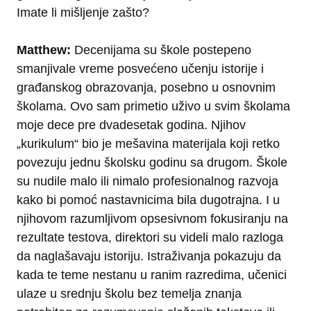
Imate li mišljenje zašto?
Matthew:
Decenijama su škole postepeno
smanjivale vreme posvećeno učenju istorije i
građanskog obrazovanja, posebno u osnovnim
školama. Ovo sam primetio uživo u svim školama
moje dece pre dvadesetak godina. Njihov
„kurikulum“ bio je mešavina materijala koji retko
povezuju jednu školsku godinu sa drugom. Škole
su nudile malo ili nimalo profesionalnog razvoja
kako bi pomoć nastavnicima bila dugotrajna. I u
njihovom razumljivom opsesivnom fokusiranju na
rezultate testova, direktori su videli malo razloga
da naglašavaju istoriju. Istraživanja pokazuju da
kada te teme nestanu u ranim razredima, učenici
ulaze u srednju školu bez temelja znanja