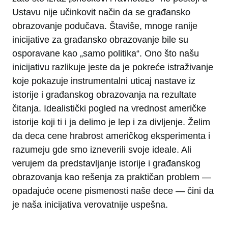
Ustavu nije učinkovit način da se građansko
obrazovanje podučava. Štaviše, mnoge ranije
inicijative za građansko obrazovanje bile su
osporavane kao „samo politika“. Ono što našu
inicijativu razlikuje jeste da je pokreće istraživanje
koje pokazuje instrumentalni uticaj nastave iz
istorije i građanskog obrazovanja na rezultate
čitanja. Idealistički pogled na vrednost američke
istorije koji ti i ja delimo je lep i za divljenje. Želim
da deca cene hrabrost američkog eksperimenta i
razumeju gde smo izneverili svoje ideale. Ali
verujem da predstavljanje istorije i građanskog
obrazovanja kao rešenja za praktičan problem —
opadajuće ocene pismenosti naše dece — čini da
je naša inicijativa verovatnije uspešna.