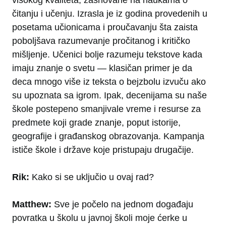
visokog kvaliteta, zasnovane na naukama o
čitanju i učenju. Izrasla je iz godina provedenih u
posetama učionicama i proučavanju šta zaista
poboljšava razumevanje pročitanog i kritičko
mišljenje. Učenici bolje razumeju tekstove kada
imaju znanje o svetu — klasičan primer je da
deca mnogo više iz teksta o bejzbolu izvuču ako
su upoznata sa igrom. Ipak, decenijama su naše
škole postepeno smanjivale vreme i resurse za
predmete koji grade znanje, poput istorije,
geografije i građanskog obrazovanja. Kampanja
ističe škole i države koje pristupaju drugačije.
Rik:
Kako si se uključio u ovaj rad?
Matthew:
Sve je počelo na jednom događaju
povratka u školu u javnoj školi moje ćerke u