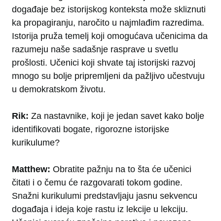
događaje bez istorijskog konteksta može skliznuti
ka propagiranju, naročito u najmlađim razredima.
Istorija pruža temelj koji omogućava učenicima da
razumeju naše sadašnje rasprave u svetlu
prošlosti. Učenici koji shvate taj istorijski razvoj
mnogo su bolje pripremljeni da pažljivo učestvuju
u demokratskom životu.
Rik:
Za nastavnike, koji je jedan savet kako bolje
identifikovati bogate, rigorozne istorijske
kurikulume?
Matthew:
Obratite pažnju na to šta će učenici
čitati i o čemu će razgovarati tokom godine.
Snažni kurikulumi predstavljaju jasnu sekvencu
događaja i ideja koje rastu iz lekcije u lekciju.