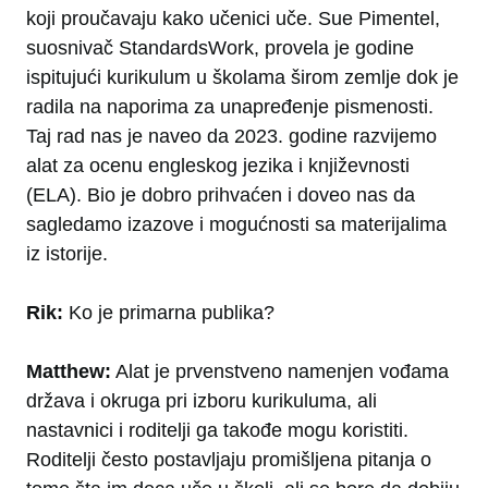
koji proučavaju kako učenici uče. Sue Pimentel,
suosnivač StandardsWork, provela je godine
ispitujući kurikulum u školama širom zemlje dok je
radila na naporima za unapređenje pismenosti.
Taj rad nas je naveo da 2023. godine razvijemo
alat za ocenu engleskog jezika i književnosti
(ELA). Bio je dobro prihvaćen i doveo nas da
sagledamo izazove i mogućnosti sa materijalima
iz istorije.
Rik:
Ko je primarna publika?
Matthew:
Alat je prvenstveno namenjen vođama
država i okruga pri izboru kurikuluma, ali
nastavnici i roditelji ga takođe mogu koristiti.
Roditelji često postavljaju promišljena pitanja o