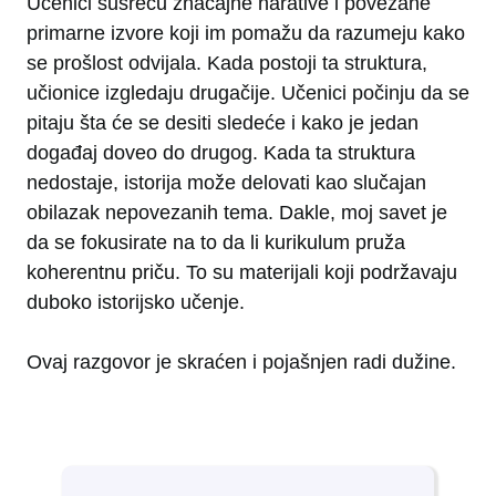
Učenici susreću značajne narative i povezane
primarne izvore koji im pomažu da razumeju kako
se prošlost odvijala. Kada postoji ta struktura,
učionice izgledaju drugačije. Učenici počinju da se
pitaju šta će se desiti sledeće i kako je jedan
događaj doveo do drugog. Kada ta struktura
nedostaje, istorija može delovati kao slučajan
obilazak nepovezanih tema. Dakle, moj savet je
da se fokusirate na to da li kurikulum pruža
koherentnu priču. To su materijali koji podržavaju
duboko istorijsko učenje.
Ovaj razgovor je skraćen i pojašnjen radi dužine.