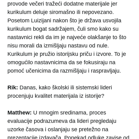
provode večeri tražeći dodatne materijale jer
kurikulum deluje siromašno ili nepovezano.
Posetom Luizijani nakon što je država usvojila
kurikulum bogat sadržajem, čuli smo kako su
nastavnici rekli da im je najveće olakšanje to što
nisu morali da izmišljaju nastavu od nule.
Kurikulum je pružio istorijsku priču i izvore. To je
omogućilo nastavnicima da se fokusiraju na
pomoć učenicima da razmišljaju i raspravljaju.
Rik:
Danas, kako školski ili sistemski lideri
procenjuju kvalitet materijala iz istorije?
Matthew:
U mnogim sredinama, proces
evaluacije podrazumeva da lideri pregledaju
uzorke časova i oslanjaju se pretežno na
prezentacije izdavača. Ponekad odluke zavise od