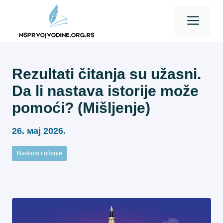
Skip
Men
to
content
Rezultati čitanja su užasni.
Da li nastava istorije može
pomoći? (Mišljenje)
26. мај 2026.
Nastava i učenje