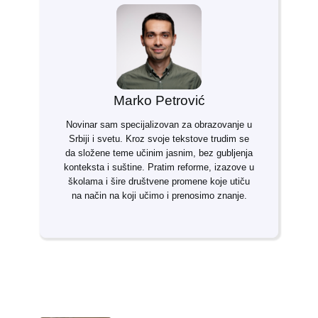
Marko Petrović
Novinar sam specijalizovan za obrazovanje u
Srbiji i svetu. Kroz svoje tekstove trudim se
da složene teme učinim jasnim, bez gubljenja
konteksta i suštine. Pratim reforme, izazove u
školama i šire društvene promene koje utiču
na način na koji učimo i prenosimo znanje.