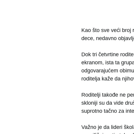
Kao što sve veći broj
dece, nedavno objavlj
Dok tri četvrtine rod
ekranom, ista ta grupa
odgovarajućem obimu,
roditelja kaže da nji
Roditelji takođe ne p
skloniji su da vide dr
suprotno tačno za inte
Važno je da lideri škol