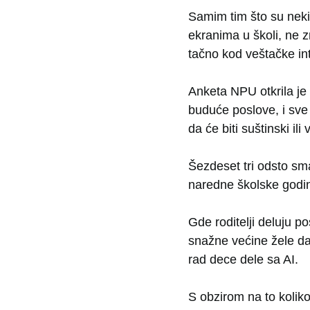
Samim tim što su neki 
ekranima u školi, ne z
tačno kod veštačke int
Anketa NPU otkrila je 
buduće poslove, i sve 
da će biti suštinski il
Šezdeset tri odsto sm
naredne školske godi
Gde roditelji deluju p
snažne većine žele da 
rad dece dele sa AI.
S obzirom na to koliko