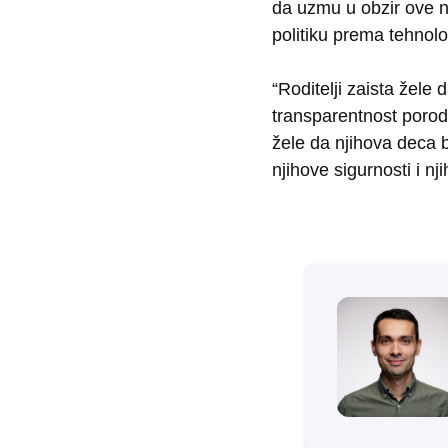
da uzmu u obzir ove na
politiku prema tehnologi
“Roditelji zaista žel
transparentnost porodi
žele da njihova deca
njihove sigurnosti i n