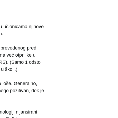
 u učionicama njihove
tu.
na provedenog pred
ma već otprilike u
NRS). (Samo 1 odsto
u školi.)
o loše. Generalno,
nego pozitivan, dok je
logiji nijansirani i