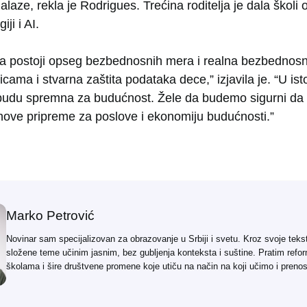
laze, rekla je Rodrigues. Trećina roditelja je dala školi
ji i AI.
e da postoji opseg bezbednosnih mera i realna bezbednosn
cama i stvarna zaštita podataka dece,” izjavila je. “U ist
 budu spremna za budućnost. Žele da budemo sigurni da
jihove pripreme za poslove i ekonomiju budućnosti.”
Marko Petrović
Novinar sam specijalizovan za obrazovanje u Srbiji i svetu. Kroz svoje teks
složene teme učinim jasnim, bez gubljenja konteksta i suštine. Pratim refo
školama i šire društvene promene koje utiču na način na koji učimo i preno