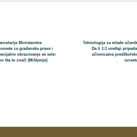
ancelarije Ministarstva
Tehnologija za mlade učenik
rosvete za građanska prava i
Da li 1:1 uređaji pripad
pecijalno obrazovanje se sele:
učionicama predškolsk
o šta to znači (Mišljenje)
uzrast