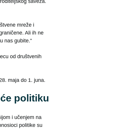
 roditeljskog saveza.
uštvene mreže i
graničene. Ali ih ne
u nas gubite.”
 decu od društvenih
28. maja do 1. juna.
će politiku
ijom i učenjem na
nosioci politike su