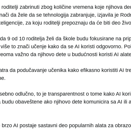
roditelji zabrinuti zbog količine vremena koje njihova d
nači da žele da se tehnologija zabranjuje, izjavila je Rod
eligencije, za koju roditelji prepoznaju da će biti deo živ
da 9 od 10 roditelja želi da škole budu fokusirane na pr
više to znači učenje kako da se AI koristi odgovorno. Pol
i veoma važno da njihovo dete u budućnosti koristi AI alate
atra da podučavanje učenika kako efikasno koristiti AI t
ne.
osebno odlučno, to je transparentnost o tome kako AI kori
budu obaveštene ako njihovo dete komunicira sa AI ili ak
 brzo AI postaje sastavni deo popularnih alata za obrazo