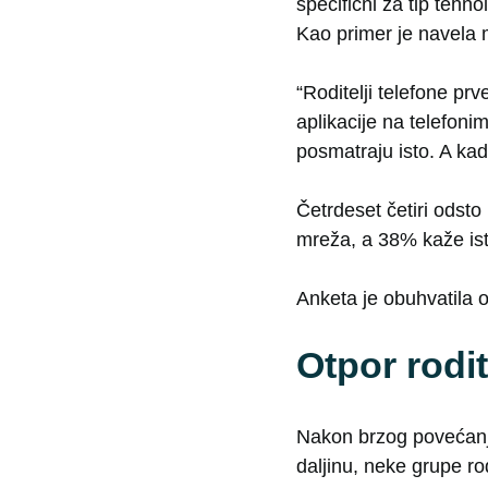
specifični za tip tehn
Kao primer je navela 
“Roditelji telefone pr
aplikacije na telefoni
posmatraju isto. A kad
Četrdeset četiri odsto
mreža, a 38% kaže ist
Anketa je obuhvatila 
Otpor rodit
Nakon brzog povećanj
daljinu, neke grupe ro