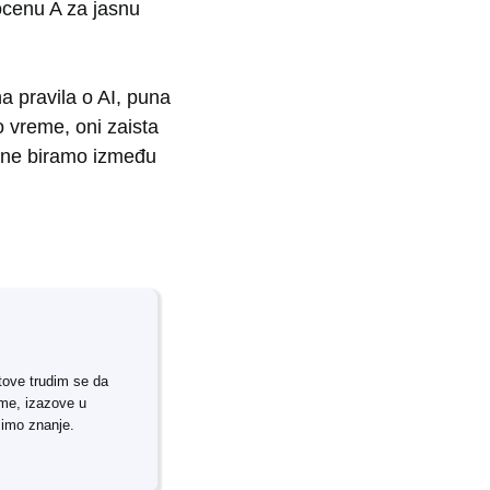
 ocenu A za jasnu
a pravila o AI, puna
o vreme, oni zaista
 ne biramo između
tove trudim se da
rme, izazove u
simo znanje.