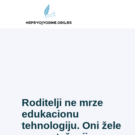
Skip
to
content
Roditelji ne mrze
edukacionu
tehnologiju. Oni žele