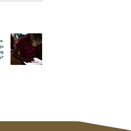
e:
aju
og
a?