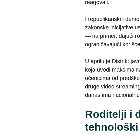
reagovali.
I republikanski i demo
zakonske inicijative 
— na primer, dajući ro
ograničavajući korišć
U aprilu je Distrikt j
koja uvodi maksimalna
učenicima od predškol
druge video streaming 
danas ima nacionalnu 
Roditelji i
tehnološk