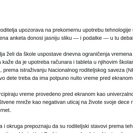
 roditelja upozorava na prekomernu upotrebu tehnologije
ena anketa donosi jasniju sliku — i podatke — u tu deba
itelja želi da škole uspostave dnevna ograničenja vreme
 kaže da je upotreba računara i tableta u njihovim škola
 prema istraživanju Nacionalnog roditeljskog saveza (
hovo dete treba da ima potpuno nulto vreme pred ekranom 
ercipiraju vreme provedeno pred ekranom kao univerzaln
uštvene mreže kao negativan uticaj na živote svoje dece 
rnet.
a i okruga prepoznaju da su roditeljski stavovi prema tehno