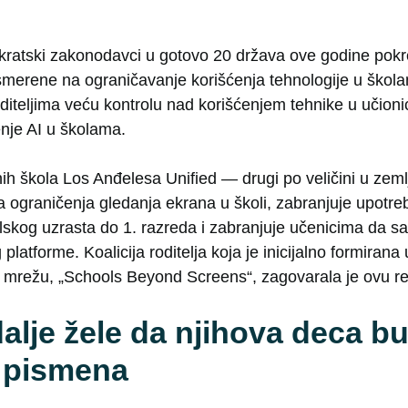
kratski zakonodavci u gotovo 20 država ove godine pokren
usmerene na ograničavanje korišćenja tehnologije u škola
diteljima veću kontrolu nad korišćenjem tehnike u učioni
enje AI u školama.
avnih škola Los Anđelesa Unified — drugi po veličini u zeml
 ograničenja gledanja ekrana u školi, zabranjuje upotreb
skog uzrasta do 1. razreda i zabranjuje učenicima da sa
platforme. Koalicija roditelja koja je inicijalno formirana
mrežu, „Schools Beyond Screens“, zagovarala je ovu rez
 dalje žele da njihova deca b
i pismena