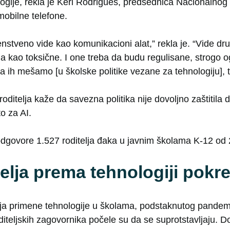
ologije, rekla je Keri Rodrigues, predsednica Nacionalnog
mobilne telefone.
venstveno vide kao komunikacioni alat,” rekla je. “Vide dr
ma kao toksične. I one treba da budu regulisane, strogo o
a ih mešamo [u školske politike vezane za tehnologiju], t
 roditelja kaže da savezna politika nije dovoljno zaštitila
o za AI.
odgovore 1.527 roditelja đaka u javnim školama K-12 od 
elja prema tehnologiji pokre
a primene tehnologije u školama, podstaknutog pandem
diteljskih zagovornika počele su da se suprotstavljaju. Do