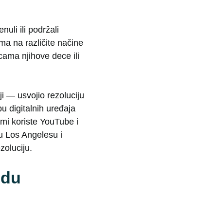
uli ili podržali
ma na različite načine
cama njihove dece ili
ji — usvojio rezoluciju
u digitalnih uređaja
mi koriste YouTube i
 u Los Angelesu i
oluciju.
udu