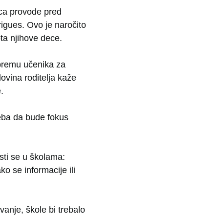
eca provode pred
rigues. Ovo je naročito
ota njihove dece.
ipremu učenika za
ovina roditelja kaže
.
reba da bude fokus
sti se u školama:
o se informacije ili
vanje, škole bi trebalo