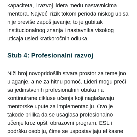
kapaciteta, i razvoj lidera među nastavnicima i
mentora. Najveći rizik tokom perioda niskog upisa
nije previše zapošljavanje; to je gubitak
institucionalnog znanja i nastavnika visokog
uticaja usled kratkoročnih odluka.
Stub 4: Profesionalni razvoj
Niži broj novopridošlih stvara prostor za temeljno
ulaganje, a ne za hitnu pomoć. Lideri mogu preći
sa jedinstvenih profesionalnih obuka na
kontinuirane cikluse učenja koji naglašavaju
mentorske upute za implementaciju. Ovo je
takođe prilika da se usaglasa profesionalno
učenje kroz opšti obrazovni program, ESL i
podršku osoblju, čime se uspostavljaju efikasne