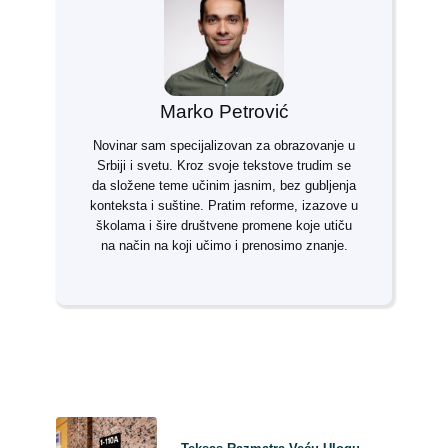
Marko Petrović
Novinar sam specijalizovan za obrazovanje u
Srbiji i svetu. Kroz svoje tekstove trudim se
da složene teme učinim jasnim, bez gubljenja
konteksta i suštine. Pratim reforme, izazove u
školama i šire društvene promene koje utiču
na način na koji učimo i prenosimo znanje.