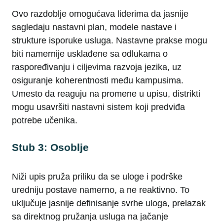
Ovo razdoblje omogućava liderima da jasnije
sagledaju nastavni plan, modele nastave i
strukture isporuke usluga. Nastavne prakse mogu
biti namernije usklađene sa odlukama o
raspoređivanju i ciljevima razvoja jezika, uz
osiguranje koherentnosti među kampusima.
Umesto da reaguju na promene u upisu, distrikti
mogu usavršiti nastavni sistem koji predviđa
potrebe učenika.
Stub 3: Osoblje
Niži upis pruža priliku da se uloge i podrške
uredniju postave namerno, a ne reaktivno. To
uključuje jasnije definisanje svrhe uloga, prelazak
sa direktnog pružanja usluga na jačanje