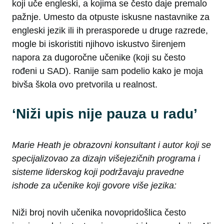
koji uče engleski, a kojima se često daje premalo
pažnje. Umesto da otpuste iskusne nastavnike za
engleski jezik ili ih prerasporede u druge razrede,
mogle bi iskoristiti njihovo iskustvo širenjem
napora za dugoročne učenike (koji su često
rođeni u SAD). Ranije sam podelio kako je moja
bivša škola ovo pretvorila u realnost.
‘Niži upis nije pauza u radu’
Marie Heath je obrazovni konsultant i autor koji se
specijalizovao za dizajn višejezičnih programa i
sisteme liderskog koji podržavaju pravedne
ishode za učenike koji govore više jezika:
Niži broj novih učenika novopridošlica često