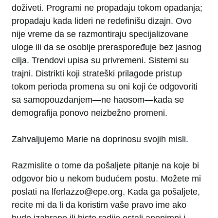
doživeti. Programi ne propadaju tokom opadanja;
propadaju kada lideri ne redefinišu dizajn. Ovo
nije vreme da se razmontiraju specijalizovane
uloge ili da se osoblje preraspoređuje bez jasnog
cilja. Trendovi upisa su privremeni. Sistemi su
trajni. Distrikti koji strateški prilagode pristup
tokom perioda promena su oni koji će odgovoriti
sa samopouzdanjem—ne haosom—kada se
demografija ponovo neizbežno promeni.
Zahvaljujemo Marie na doprinosu svojih misli.
Razmislite o tome da pošaljete pitanje na koje bi
odgovor bio u nekom budućem postu. Možete mi
poslati na lferlazzo@epe.org. Kada ga pošaljete,
recite mi da li da koristim vaše pravo ime ako