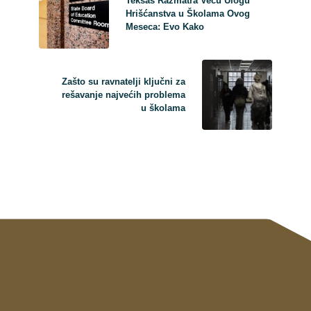
Teksas Razmatra Veću Ulogu
Hrišćanstva u Školama Ovog
Meseca: Evo Kako
Zašto su ravnatelji ključni za
rešavanje najvećih problema
u školama