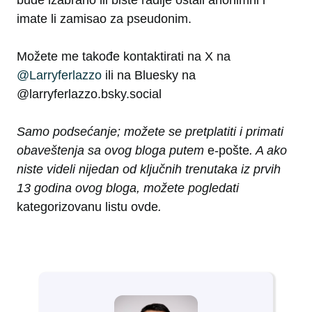
bude izabrano ili biste radije ostali anonimni i
imate li zamisao za pseudonim.
Možete me takođe kontaktirati na X na
@Larryferlazzo
ili na Bluesky na
@larryferlazzo.bsky.social
Samo podsećanje; možete se pretplatiti i primati
obaveštenja sa ovog bloga putem
e-pošte
. A ako
niste videli nijedan od ključnih trenutaka iz prvih
13 godina ovog bloga, možete pogledati
kategorizovanu listu ovde
.