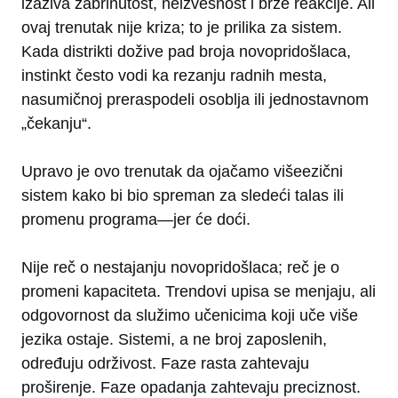
izaziva zabrinutost, neizvesnost i brze reakcije. Ali
ovaj trenutak nije kriza; to je prilika za sistem.
Kada distrikti dožive pad broja novopridošlaca,
instinkt često vodi ka rezanju radnih mesta,
nasumičnoj preraspodeli osoblja ili jednostavnom
„čekanju“.
Upravo je ovo trenutak da ojačamo višeezični
sistem kako bi bio spreman za sledeći talas ili
promenu programa—jer će doći.
Nije reč o nestajanju novopridošlaca; reč je o
promeni kapaciteta. Trendovi upisa se menjaju, ali
odgovornost da služimo učenicima koji uče više
jezika ostaje. Sistemi, a ne broj zaposlenih,
određuju održivost. Faze rasta zahtevaju
proširenje. Faze opadanja zahtevaju preciznost.