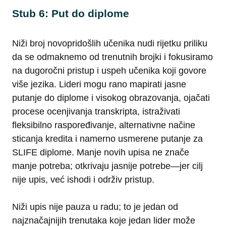
Stub 6: Put do diplome
Niži broj novopridošlih učenika nudi rijetku priliku
da se odmaknemo od trenutnih brojki i fokusiramo
na dugoročni pristup i uspeh učenika koji govore
više jezika. Lideri mogu rano mapirati jasne
putanje do diplome i visokog obrazovanja, ojačati
procese ocenjivanja transkripta, istraživati
fleksibilno raspoređivanje, alternativne načine
sticanja kredita i namerno usmerene putanje za
SLIFE diplome. Manje novih upisa ne znače
manje potreba; otkrivaju jasnije potrebe—jer cilj
nije upis, već ishodi i održiv pristup.
Niži upis nije pauza u radu; to je jedan od
najznačajnijih trenutaka koje jedan lider može