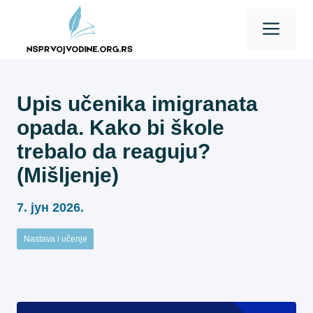
Skip
Men
to
content
Upis učenika imigranata
opada. Kako bi škole
trebalo da reaguju?
(Mišljenje)
7. јун 2026.
Nastava i učenje