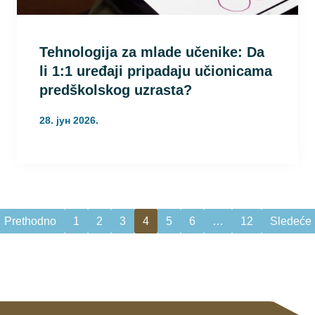
Tehnologija za mlade učenike: Da
li 1:1 uređaji pripadaju učionicama
predškolskog uzrasta?
28. јун 2026.
Prethodno
1
2
3
4
5
6
…
12
Sledeće