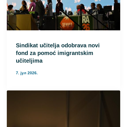
Sindikat učitelja odobrava novi
fond za pomoć imigrantskim
učiteljima
7. јул 2026.